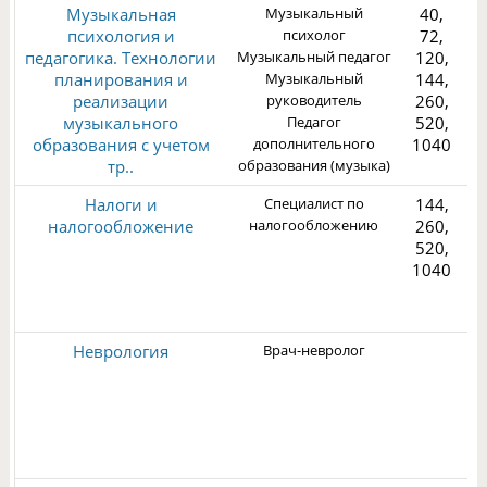
Музыкальная
Музыкальный
40,
психология и
психолог
72,
педагогика. Технологии
Музыкальный педагог
120,
планирования и
Музыкальный
144,
реализации
руководитель
260,
1
музыкального
Педагог
520,
образования с учетом
дополнительного
1040
тр..
образования (музыка)
Налоги и
Специалист по
144,
налогообложение
налогообложению
260,
520,
1040
3
Неврология
Врач-невролог
2