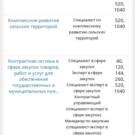
520,
1040
Комплексное развитие
Специалист по
520,
сельских территорий
комплексному
1040
1
развитию сельских
территорий
2
Контрактная система в
Специалист в сфере
40,
сфере закупок товаров,
закупок
120,
работ и услуг для
Эксперт в сфере
144,
обеспечения
закупок
260,
государственных и
Специалист-эксперт в
520,
3
муниципальных нуж..
сфере закупок
1040
Контрактный
управляющий
(специалист-эксперт в
сфере закупок)
Менеджер по закупкам
(специалист-эксперт в
сфере закупок)