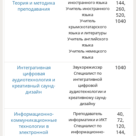
Теория и методика
иностранного языка
144,
преподавания
Учитель иностранного
260,
языка
520,
Учитель
1040
1
крымскотатарского
языка и литературы
Учитель английского
языка
Учитель немецкого
языка
Интегративная
Звукорежиссер
1040
цифровая
Специалист по
6
аудиотехнология и
интегративной
креативный саунд-
цифровой
дизайн
аудиотехнологии и
7
креативному саунд-
дизайну
Информационно-
Преподаватель
40,
коммуникационные
информатики и ИКТ
72,
технологии в
Специалист по
120,
электронной
информационно-
144,