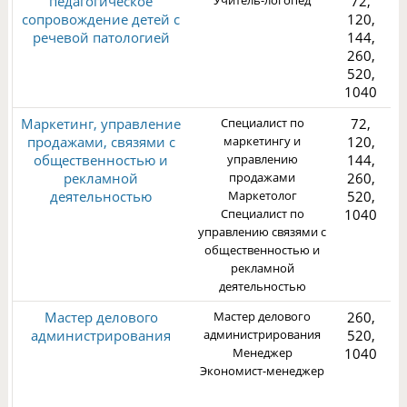
педагогическое
Учитель-логопед
72,
сопровождение детей с
120,
речевой патологией
144,
260,
3
520,
1040
Маркетинг, управление
Специалист по
72,
продажами, связями с
маркетингу и
120,
общественностью и
управлению
144,
рекламной
продажами
260,
деятельностью
Маркетолог
520,
2
Специалист по
1040
управлению связями с
общественностью и
рекламной
деятельностью
Мастер делового
Мастер делового
260,
администрирования
администрирования
520,
Менеджер
1040
Экономист-менеджер
3