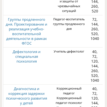
и защиты от
144,
чрезвычайных
260,
1
ситуаций
520
Группы продленного
Педагог-воспитатель
72,
дня. Проектирование и
группы продленного
144,
реализация учебно-
дня
260,
воспитательной
520,
деятельности в рамках
1040
1
ФГОС
Дефектология и
Учитель-дефектолог
40,
специальная
72,
психология
120,
144,
260,
3
520,
1040
Диагностика и
Коррекционный
40,
коррекция задержки
педагог
72,
психического развития
Коррекционный
120,
у детей
педагог-психолог
144,