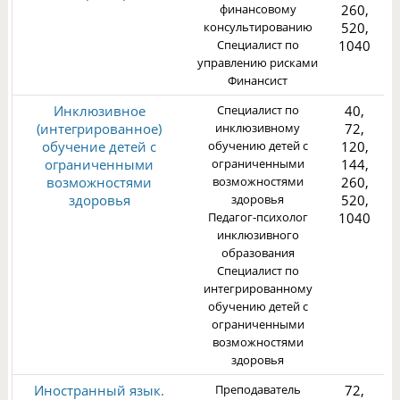
финансовому
260,
3
консультированию
520,
Специалист по
1040
управлению рисками
Финансист
Инклюзивное
Специалист по
40,
(интегрированное)
инклюзивному
72,
обучение детей с
обучению детей с
120,
ограниченными
ограниченными
144,
возможностями
возможностями
260,
1
здоровья
здоровья
520,
Педагог-психолог
1040
инклюзивного
образования
Специалист по
интегрированному
обучению детей с
ограниченными
возможностями
здоровья
Иностранный язык.
Преподаватель
72,