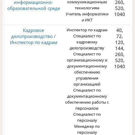
информационно-
коммуникационным
260,
1
образовательной среде
технологиям
520,
Учитель информатики
1040
и ИКТ
Кадровое
Инспектор по кадрам
40,
делопроизводство /
Специалист по
72,
Инспектор по кадрам
кадровому
120,
делопроизводству
144,
Специалист по
260,
3
организационному и
520,
документационному
1040
обеспечению
управления
организацией
Специалист по
документационному
обеспечению работы с
персоналом
Специалист по
персоналу
Менеджер по
персоналу