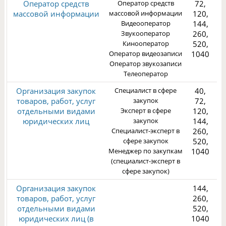
Оператор средств
Оператор средств
72,
массовой информации
массовой информации
120,
Видеооператор
144,
Звукооператор
260,
Кинооператор
520,
3
Оператор видеозаписи
1040
Оператор звукозаписи
Телеоператор
Организация закупок
Специалист в сфере
40,
товаров, работ, услуг
закупок
72,
отдельными видами
Эксперт в сфере
120,
юридических лиц
закупок
144,
Специалист-эксперт в
260,
3
сфере закупок
520,
Менеджер по закупкам
1040
(специалист-эксперт в
сфере закупок)
Организация закупок
144,
товаров, работ, услуг
260,
отдельными видами
520,
юридических лиц (в
1040