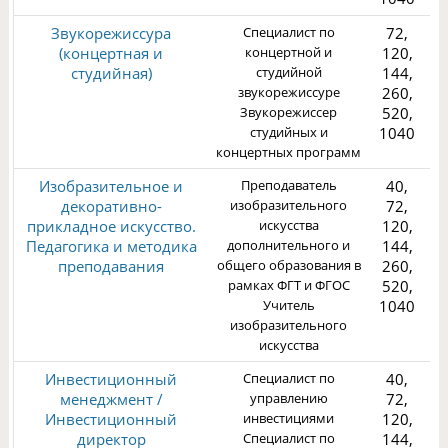
Звукорежиссура
Специалист по
72,
(концертная и
концертной и
120,
студийная)
студийной
144,
звукорежиссуре
260,
Звукорежиссер
520,
3
студийных и
1040
концертных программ
Изобразительное и
Преподаватель
40,
декоративно-
изобразительного
72,
прикладное искусство.
искусства
120,
Педагогика и методика
дополнительного и
144,
преподавания
общего образования в
260,
1
рамках ФГТ и ФГОС
520,
Учитель
1040
изобразительного
искусства
Инвестиционный
Специалист по
40,
менеджмент /
управлению
72,
Инвестиционный
инвестициями
120,
директор
Специалист по
144,