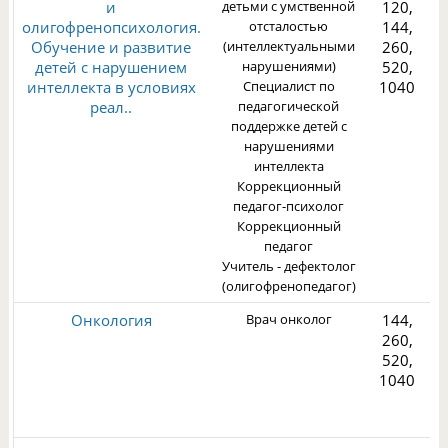
и
детьми с умственной
120,
олигофренопсихология.
отсталостью
144,
Обучение и развитие
(интеллектуальными
260,
детей с нарушением
нарушениями)
520,
1
интеллекта в условиях
Специалист по
1040
реал..
педагогической
поддержке детей с
нарушениями
интеллекта
Коррекционный
педагог-психолог
Коррекционный
педагог
Учитель - дефектолог
(олигофренопедагог)
Онкология
Врач онколог
144,
260,
520,
1040
3