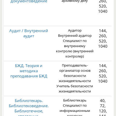
документоведение
архивному делу
260,
520,
1040
3
Аудит / Внутренний
Аудитор
144,
аудит
Внутренний аудитор
260,
Специалист по
520,
внутреннему
1040
контролю (внутренний
3
контролер)
БЖД. Теория и
Преподаватель-
144,
методика
организатор основ
260,
преподавания БЖД
безопасности
520,
жизнедеятельности
1040
Учитель безопасности
1
жизнедеятельности
Библиотекарь.
Библиотекарь
40,
Библиотековедение.
Специалист по
72,
Библиотечное,
информационным
120,
ресурсам