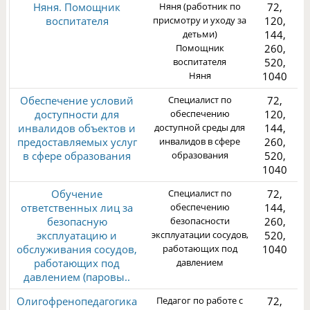
Няня. Помощник
Няня (работник по
72,
воспитателя
присмотру и уходу за
120,
детьми)
144,
Помощник
260,
воспитателя
520,
1
Няня
1040
Обеспечение условий
Специалист по
72,
доступности для
обеспечению
120,
инвалидов объектов и
доступной среды для
144,
предоставляемых услуг
инвалидов в сфере
260,
в сфере образования
образования
520,
1
1040
Обучение
Специалист по
72,
ответственных лиц за
обеспечению
144,
безопасную
безопасности
260,
эксплуатацию и
эксплуатации сосудов,
520,
обслуживания сосудов,
работающих под
1040
3
работающих под
давлением
давлением (паровы..
Олигофренопедагогика
Педагог по работе с
72,