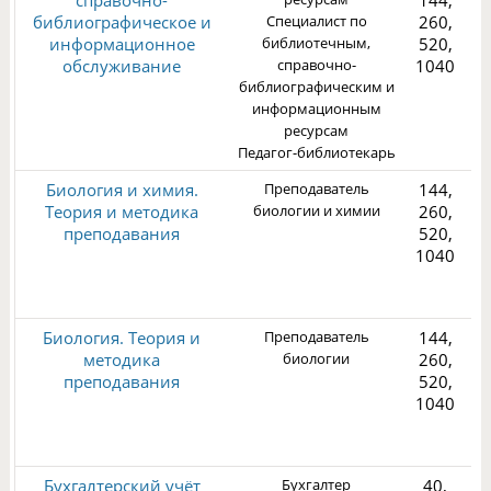
справочно-
144,
библиографическое и
Специалист по
260,
2
информационное
библиотечным,
520,
обслуживание
справочно-
1040
библиографическим и
информационным
ресурсам
Педагог-библиотекарь
Биология и химия.
Преподаватель
144,
Теория и методика
биологии и химии
260,
преподавания
520,
1040
1
Биология. Теория и
Преподаватель
144,
методика
биологии
260,
преподавания
520,
1040
1
Бухгалтерский учёт
Бухгалтер
40,