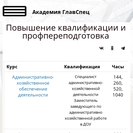
Академия ГлавСпец
Повышение квалификации и
профпереподготовка
Курс
Квалификация
Часы
Ц
Административно-
Специалист
144,
хозяйственное
административно-
260,
обеспечение
хозяйственной
520,
деятельности
деятельности
1040
Заместитель
3
заведующего по
административно
хозяйственной работе
в ДОУ