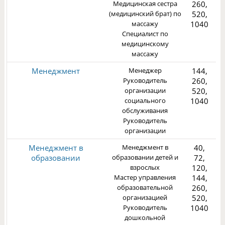
Медицинская сестра
260,
(медицинский брат) по
520,
массажу
1040
Специалист по
3
медицинскому
массажу
Менеджмент
Менеджер
144,
Руководитель
260,
организации
520,
социального
1040
обслуживания
3
Руководитель
организации
Менеджмент в
Менеджмент в
40,
образовании
образовании детей и
72,
взрослых
120,
Мастер управления
144,
образовательной
260,
3
организацией
520,
Руководитель
1040
дошкольной