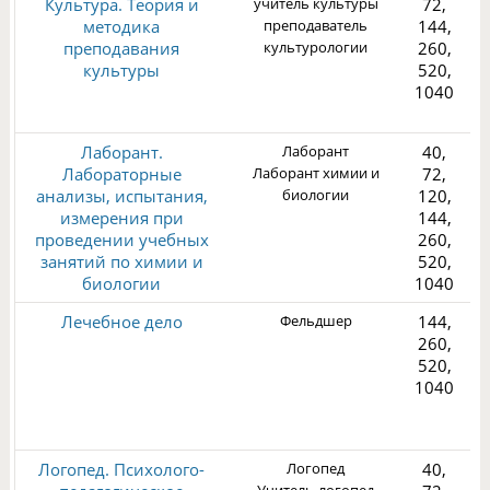
Культура. Теория и
учитель культуры
72,
методика
преподаватель
144,
преподавания
культурологии
260,
культуры
520,
1040
1
Лаборант.
Лаборант
40,
Лабораторные
Лаборант химии и
72,
анализы, испытания,
биологии
120,
измерения при
144,
проведении учебных
260,
1
занятий по химии и
520,
биологии
1040
Лечебное дело
Фельдшер
144,
260,
520,
1040
3
Логопед. Психолого-
Логопед
40,