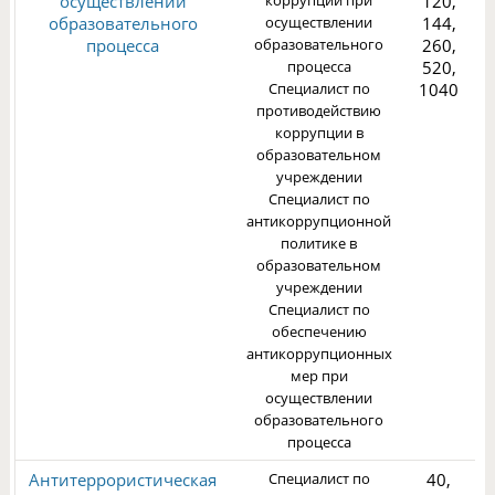
осуществлении
коррупции при
120,
образовательного
осуществлении
144,
процесса
образовательного
260,
1
процесса
520,
Специалист по
1040
противодействию
коррупции в
образовательном
учреждении
Специалист по
антикоррупционной
политике в
образовательном
учреждении
Специалист по
обеспечению
антикоррупционных
мер при
осуществлении
образовательного
процесса
Антитеррористическая
Специалист по
40,