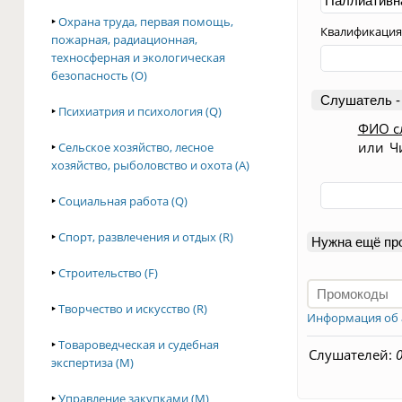
‣
Охрана труда, первая помощь,
Квалификация
пожарная, радиационная,
техносферная и экологическая
безопасность (O)
Слушатель -
‣
Психиатрия и психология (Q)
ФИО с
или
Ч
‣
Сельское хозяйство, лесное
хозяйство, рыболовство и охота (A)
‣
Социальная работа (Q)
‣
Спорт, развлечения и отдых (R)
Нужна ещё пр
‣
Строительство (F)
‣
Творчество и искусство (R)
Информация об 
‣
Товароведческая и судебная
Слушателей:
экспертиза (M)
‣
Управление закупками (M)