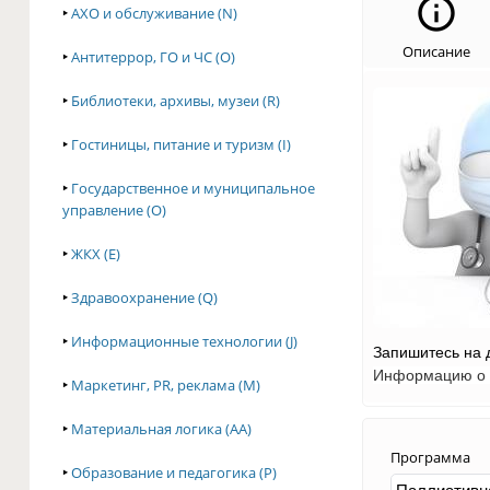
‣
АХО и обслуживание (N)
Описание
‣
Антитеррор, ГО и ЧС (O)
‣
Библиотеки, архивы, музеи (R)
‣
Гостиницы, питание и туризм (I)
‣
Государственное и муниципальное
управление (O)
‣
ЖКХ (E)
‣
Здравоохранение (Q)
‣
Информационные технологии (J)
Запишитесь на 
Информацию о з
‣
Маркетинг, PR, реклама (M)
‣
Материальная логика (AA)
Программа
‣
Образование и педагогика (P)