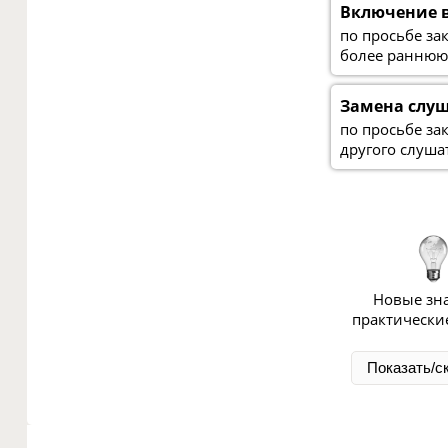
Включение 
по просьбе за
более раннюю
Замена слу
по просьбе за
другого слуша
Новые зн
практически
Показать/с