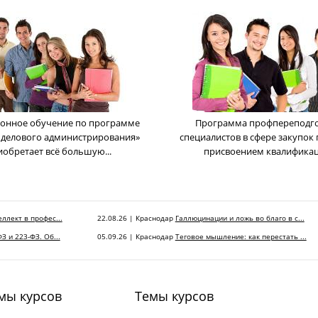
онное обучение по программе
Программа профпереподг
 делового администрирования»
cпециалистов в сфере закупок 
иобретает всё большую...
присвоением квалификаци
ллект в профес...
22.08.26 | Краснодар
Галлюцинации и ложь во благо в с...
З и 223-ФЗ. Об...
05.09.26 | Краснодар
Теговое мышление: как перестать ...
мы курсов
Темы курсов