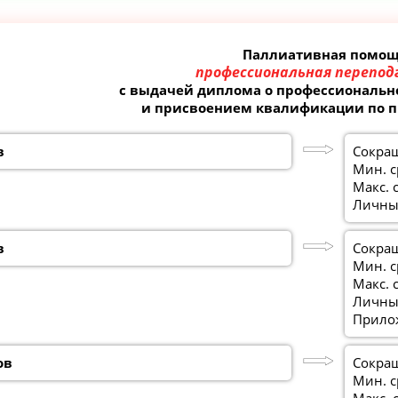
Паллиативная помо
профессиональная перепод
с выдачей диплома о профессиональн
и присвоением квалификации по 
в
Сокра
Мин. с
Макс. 
Личный
в
Сокра
Мин. с
Макс. 
Личный
Прило
ов
Сокра
Мин. с