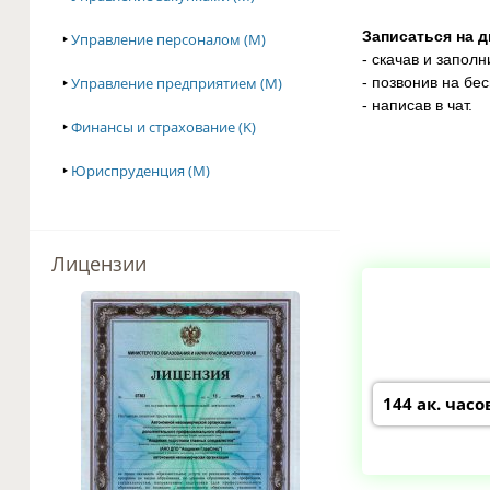
Записаться на 
‣
Управление персоналом (M)
- скачав и заполн
‣
Управление предприятием (M)
- позвонив на бе
- написав в чат.
‣
Финансы и страхование (K)
‣
Юриспруденция (M)
Лицензии
144 ак. часо