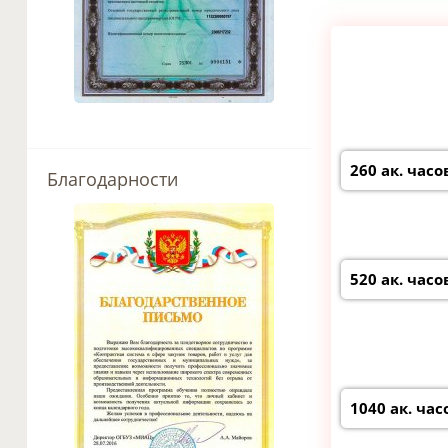
260 ак. часо
Благодарности
520 ак. часо
1040 ак. час