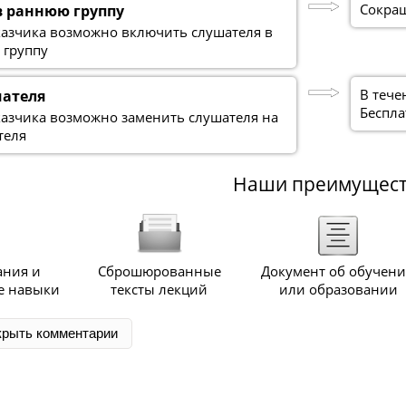
Сокращ
в раннюю группу
казчика возможно включить слушателя в
 группу
В тече
шателя
Беспла
казчика возможно заменить слушателя на
теля
Наши преимущес
ания и
Сброшюрованные
Документ об обучен
е навыки
тексты лекций
или образовании
крыть комментарии