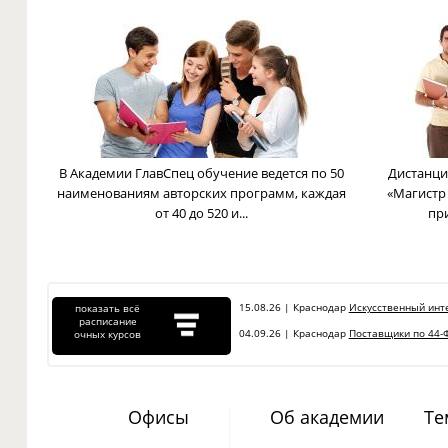
В Академии ГлавСпец обучение ведется по 50
Дистанци
наименованиям авторских программ, каждая
«Магистр
от 40 до 520 и...
пр
15.08.26 | Краснодар
Искусственный инте
показать всё
расписание
04.09.26 | Краснодар
Поставщики по 44-Ф
очных курсов
Офисы
Об академии
Те