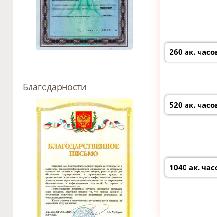
260 ак. часо
Благодарности
520 ак. часо
1040 ак. час