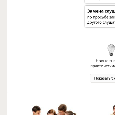
Замена слу
по просьбе за
другого слуша
Новые зн
практически
Показать/с