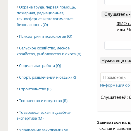
‣
Охрана труда, первая помощь,
пожарная, радиационная,
Слушатель -
техносферная и экологическая
ФИО с
безопасность (O)
или
Ч
‣
Психиатрия и психология (Q)
‣
Сельское хозяйство, лесное
хозяйство, рыболовство и охота (A)
Нужна ещё пр
‣
Социальная работа (Q)
‣
Спорт, развлечения и отдых (R)
Информация об 
‣
Строительство (F)
Слушателей:
‣
Творчество и искусство (R)
‣
Товароведческая и судебная
экспертиза (M)
Записаться на 
- скачав и заполн
‣
Управление закупками (M)