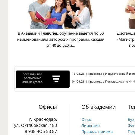
В Академии ГлавСпец обучение ведется по 50
Дистанци
наименованиям авторских программ, каждая
«Магистр
от 40 до 520 и...
пр
15.08.26 | Краснодар
Искусственный инте
показать всё
расписание
04.09.26 | Краснодар
Поставщики по 44-Ф
очных курсов
Офисы
Об академии
Те
г. Краснодар,
О нас
Бух
ул. Октябрьская, 183
Лицензия
Фин
8 938 4О5 58 87
Правила приёма
Пед