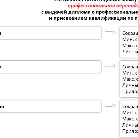
профессиональная перепод
с выдачей диплома о профессиональн
и присвоением квалификации по 
в
Сокра
Мин. с
Макс. 
Личный
в
Сокра
Мин. с
Макс. 
Личный
Прило
ов
Сокра
Мин. с
Макс. 
Личный
Прило