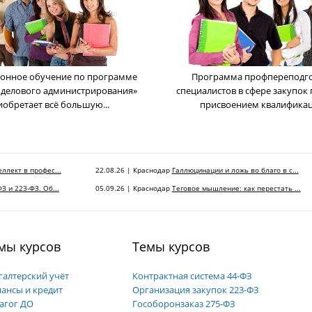
онное обучение по программе
Программа профпереподг
 делового администрирования»
cпециалистов в сфере закупок 
иобретает всё большую...
присвоением квалификаци
ллект в профес...
22.08.26 | Краснодар
Галлюцинации и ложь во благо в с...
З и 223-ФЗ. Об...
05.09.26 | Краснодар
Теговое мышление: как перестать ...
мы курсов
Темы курсов
галтерский учёт
Контрактная система 44-ФЗ
ансы и кредит
Организация закупок 223-ФЗ
агог ДО
Гособоронзаказ 275-ФЗ