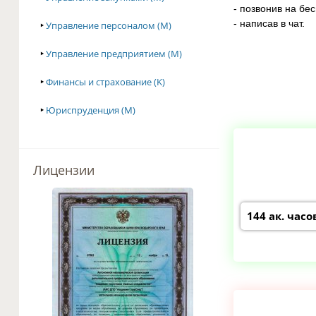
- позвонив на бе
- написав в чат.
‣
Управление персоналом (M)
‣
Управление предприятием (M)
‣
Финансы и страхование (K)
‣
Юриспруденция (M)
Лицензии
144 ак. часо