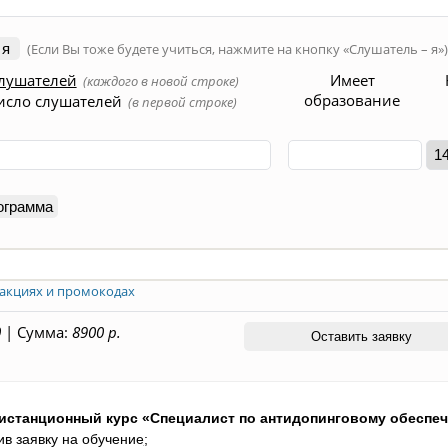
 я
(Если Вы тоже будете учиться, нажмите на кнопку «Слушатель – я»
лушателей
Имеет
(каждого в новой строке)
образование
исло слушателей
(в первой строке)
ограмма
акциях и промокодах
0
|
Сумма:
8900 р.
дистанционный курс «
Специалист по антидопинговому обеспе
ив заявку на обучение
;