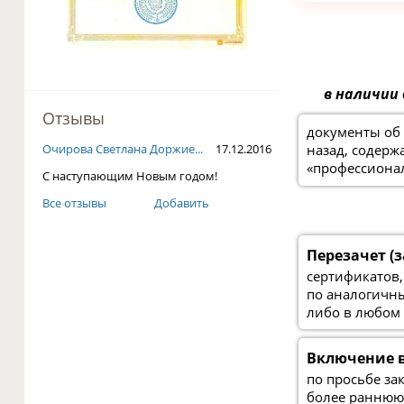
в наличии
Отзывы
документы об 
назад, содер
Очирова Светлана Доржие...
17.12.2016
«профессиона
С наступающим Новым годом!
Все отзывы
Добавить
Перезачет (з
сертификатов,
по аналогичн
либо в любом
Включение 
по просьбе за
более раннюю