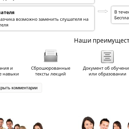
В тече
шателя
Беспла
казчика возможно заменить слушателя на
теля
Наши преимущес
ания и
Сброшюрованные
Документ об обучен
е навыки
тексты лекций
или образовании
крыть комментарии