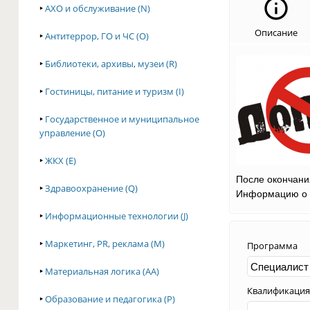
‣
АХО и обслуживание (N)
Описание
‣
Антитеррор, ГО и ЧС (O)
‣
Библиотеки, архивы, музеи (R)
‣
Гостиницы, питание и туризм (I)
‣
Государственное и муниципальное
управление (O)
‣
ЖКХ (E)
После окончани
‣
Здравоохранение (Q)
Информацию о з
‣
Информационные технологии (J)
‣
Маркетинг, PR, реклама (M)
Программа
‣
Материальная логика (AA)
Квалификация
‣
Образование и педагогика (P)