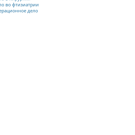
ло во фтизиатрии
перационное дело