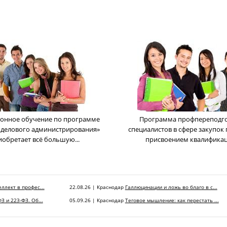
онное обучение по программе
Программа профпереподг
 делового администрирования»
cпециалистов в сфере закупок 
иобретает всё большую...
присвоением квалификаци
ллект в профес...
22.08.26 | Краснодар
Галлюцинации и ложь во благо в с...
З и 223-ФЗ. Об...
05.09.26 | Краснодар
Теговое мышление: как перестать ...