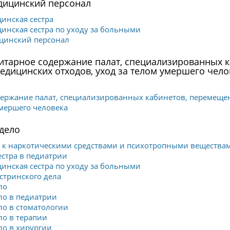
ицинский персонал
инская сестра
нская сестра по уходу за больными
инский персонал
нитарное содержание палат, специализированных 
едицинских отходов, уход за телом умершего чело
ержание палат, специализированных кабинетов, перемеще
умершего человека
дело
е к наркотическими средствами и психотропными вещества
стра в педиатрии
нская сестра по уходу за больными
стринского дела
ло
ло в педиатрии
ло в стоматологии
ло в терапии
ло в хирургии