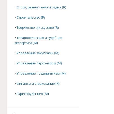
‣
Спорт, развлечения и отдых (R)
‣
Строительство (F)
‣
Творчество и искусство (R)
‣
Товароведческая и судебная
экспертиза (M)
‣
Управление закупками (M)
‣
Управление персоналом (M)
‣
Управление предприятием (M)
‣
Финансы и страхование (K)
‣
Юриспруденция (M)