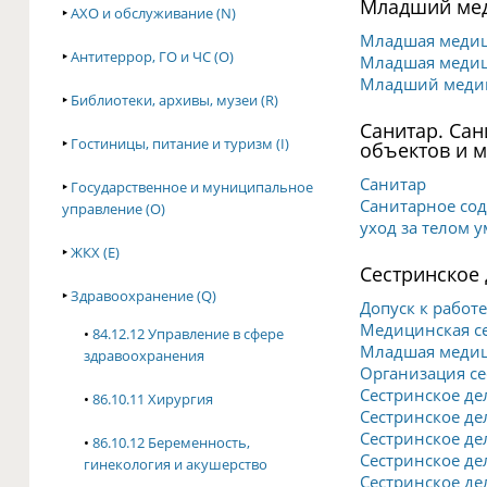
Младший мед
‣
АХО и обслуживание (N)
Младшая медиц
‣
Антитеррор, ГО и ЧС (O)
Младшая медици
Младший медиц
‣
Библиотеки, архивы, музеи (R)
Санитар. Са
‣
Гостиницы, питание и туризм (I)
объектов и м
Санитар
‣
Государственное и муниципальное
Санитарное сод
управление (O)
уход за телом 
‣
ЖКХ (E)
Сестринское 
‣
Здравоохранение (Q)
Допуск к работ
Медицинская се
•
84.12.12 Управление в сфере
Младшая медици
здравоохранения
Организация се
Сестринское де
•
86.10.11 Хирургия
Сестринское де
Сестринское де
•
86.10.12 Беременность,
Сестринское де
гинекология и акушерство
Сестринское де