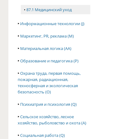
•
87.1 Медицинский уход
‣
Информационные технологии (J)
‣
Маркетинг, PR, реклама (M)
‣
Материальная логика (AA)
‣
Образование и педагогика (P)
‣
Охрана труда, первая помощь,
пожарная, радиационная,
техносферная и экологическая
безопасность (O)
‣
Психиатрия и психология (Q)
‣
Сельское хозяйство, лесное
хозяйство, рыболовство и охота (A)
‣
Социальная работа (Q)