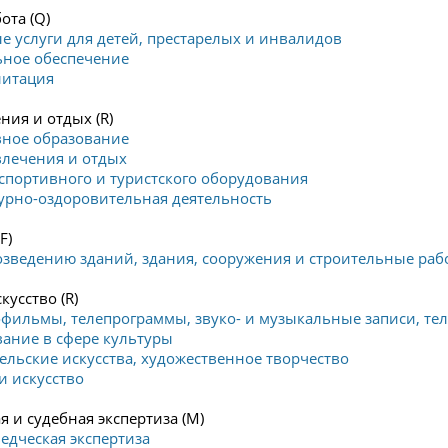
ота (Q)
е услуги для детей, престарелых и инвалидов
ьное обеспечение
литация
ния и отдых (R)
вное образование
звлечения и отдых
 спортивного и туристского оборудования
урно-оздоровительная деятельность
F)
озведению зданий, здания, сооружения и строительные раб
кусство (R)
офильмы, телепрограммы, звуко- и музыкальные записи, те
вание в сфере культуры
ельские искусства, художественное творчество
и искусство
я и судебная экспертиза (M)
ведческая экспертиза