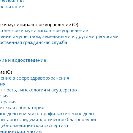
 хозяйство
ое питание
е и муниципальное управление (O)
рственное и муниципальное управление
ление имуществом, земельными и другими ресурсами
арственная гражданская служба
ние и водоотведение
е (Q)
ление в сфере здравоохранения
гия
енность, гинекология и акушерство
огия
терапия
инская лаборатория
ное дело и медико-профилактическое дело
анитарно-эпидемиологическое благополучие
удебно-медицинская экспертиза
едицинский массаж