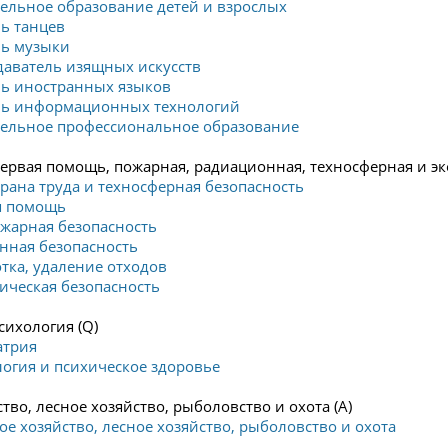
ельное образование детей и взрослых
ль танцев
ль музыки
даватель изящных искусств
ль иностранных языков
ель информационных технологий
тельное профессиональное образование
первая помощь, пожарная, радиационная, техносферная и эк
храна труда и техносферная безопасность
я помощь
ожарная безопасность
нная безопасность
отка, удаление отходов
гическая безопасность
сихология (Q)
атрия
логия и психическое здоровье
тво, лесное хозяйство, рыболовство и охота (A)
ое хозяйство, лесное хозяйство, рыболовство и охота