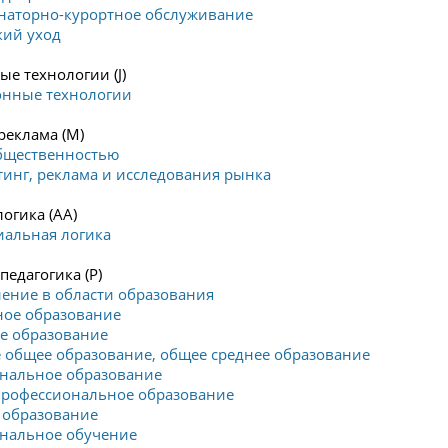
анаторно-курортное обслуживание
кий уход
е технологии (J)
нные технологии
реклама (M)
общественностью
тинг, реклама и исследования рынка
огика (AA)
иальная логика
педагогика (P)
ление в области образования
ное образование
е образование
 общее образование, общее среднее образование
ональное образование
профессиональное образование
 образование
ональное обучение