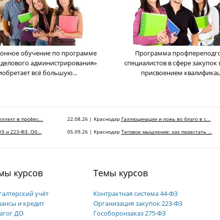
онное обучение по программе
Программа профпереподг
 делового администрирования»
cпециалистов в сфере закупок 
иобретает всё большую...
присвоением квалификаци
ллект в профес...
22.08.26 | Краснодар
Галлюцинации и ложь во благо в с...
З и 223-ФЗ. Об...
05.09.26 | Краснодар
Теговое мышление: как перестать ...
мы курсов
Темы курсов
галтерский учёт
Контрактная система 44-ФЗ
ансы и кредит
Организация закупок 223-ФЗ
агог ДО
Гособоронзаказ 275-ФЗ