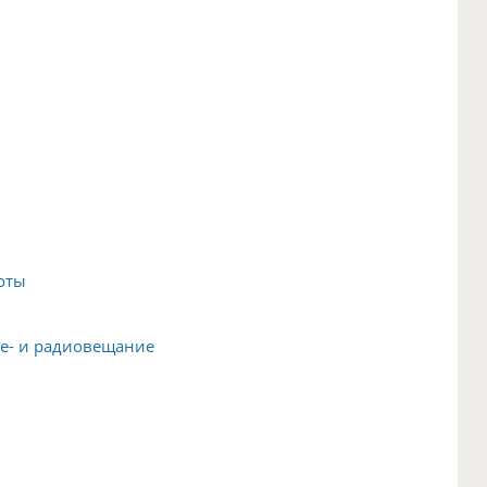
оты
ле- и радиовещание