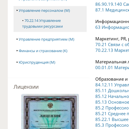
86.90.19.140 С
87.1 Медицинс
‣
Управление персоналом (M)
•
70.22.14 Управление
Информационны
трудовыми ресурсами
63 Информацио
Маркетинг, PR, 
‣
Управление предприятием (M)
70.21 Связи с 
70.22.13 Марке
‣
Финансы и страхование (K)
Материальная л
‣
Юриспруденция (M)
00.01.01 Матер
Образование и 
84.12.11 Управ
Лицензии
85.11 Дошколь
85.12 Начально
85.13 Основное
85.2 Професси
85.21 Среднее 
85.22.1 Высшее
85.3 Професси