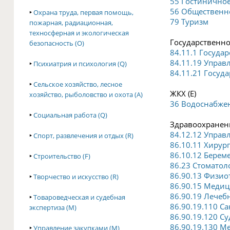
55 Гостиничное
56 Общественн
‣
Охрана труда, первая помощь,
79 Туризм
пожарная, радиационная,
техносферная и экологическая
Государственно
безопасность (O)
84.11.1 Госуда
84.11.19 Управ
‣
Психиатрия и психология (Q)
84.11.21 Госуд
‣
Сельское хозяйство, лесное
ЖКХ (E)
хозяйство, рыболовство и охота (A)
36 Водоснабже
‣
Социальная работа (Q)
Здравоохранени
84.12.12 Управ
‣
Спорт, развлечения и отдых (R)
86.10.11 Хирур
86.10.12 Берем
‣
Строительство (F)
86.23 Стоматол
86.90.13 Физио
‣
Творчество и искусство (R)
86.90.15 Медиц
86.90.19 Лечеб
‣
Товароведческая и судебная
86.90.19.110 С
экспертиза (M)
86.90.19.120 С
86.90.19.130 М
‣
Управление закупками (M)