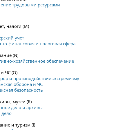
ление трудовыми ресурсами
ы
ет, налоги (M)
ерский учет
тно-финансовая и налоговая сфера
ание (N)
тивно-хозяйственное обеспечение
и ЧС (O)
ррор и противодействие экстремизму
анская оборона и ЧС
ексная безопасность
ивы, музеи (R)
чное дело и архивы
 дело
ние и туризм (I)