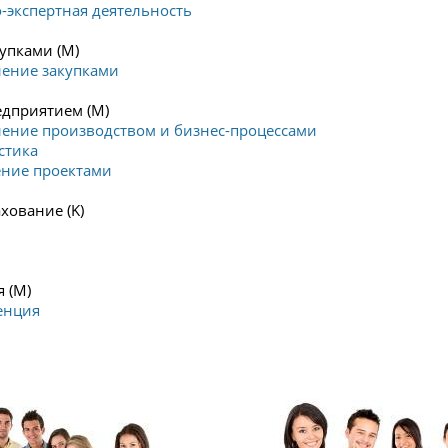
о-экспертная деятельность
упками (M)
ление закупками
дприятием (M)
ление производством и бизнес-процессами
стика
ение проектами
хование (K)
 (M)
енция