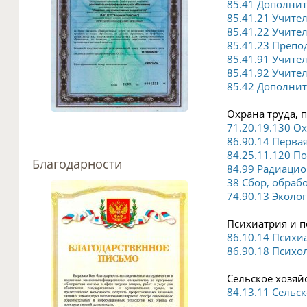
85.41 Дополнит
85.41.21 Учите
85.41.22 Учите
85.41.23 Препо
85.41.91 Учите
85.41.92 Учит
85.42 Дополни
Охрана труда, 
71.20.19.130 О
86.90.14 Перва
84.25.11.120 П
Благодарности
84.99 Радиацио
38 Сбор, обраб
74.90.13 Эколо
Психиатрия и п
86.10.14 Психи
86.90.18 Психо
Сельское хозяйс
84.13.11 Сельск