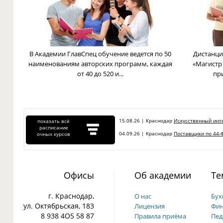
В Академии ГлавСпец обучение ведется по 50
Дистанци
наименованиям авторских программ, каждая
«Магистр
от 40 до 520 и...
пр
15.08.26 | Краснодар
Искусственный инте
показать всё
расписание
04.09.26 | Краснодар
Поставщики по 44-Ф
очных курсов
Офисы
Об академии
Те
г. Краснодар,
О нас
Бух
ул. Октябрьская, 183
Лицензия
Фин
8 938 4О5 58 87
Правила приёма
Пед