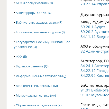
‣
АХО и обслуживание (N)
70.22.14 Управ
‣
Антитеррор, ГО и ЧС (O)
Другие курс
АФХД, аудит, уч
‣
Библиотеки, архивы, музеи (R)
69.20.1 Аудит
69.20.2 Бухгалт
‣
Гостиницы, питание и туризм (I)
84.11.12 Бюдже
‣
Государственное и муниципальное
АХО и обслужив
управление (O)
82 Администра
‣
ЖКХ (E)
Антитеррор, ГО 
84.24.1 Антите
‣
Здравоохранение (Q)
84.22.12 Гражд
84.22.99 Компл
‣
Информационные технологии (J)
Библиотеки, арх
‣
Маркетинг, PR, реклама (M)
91.01 Библиоте
91.02 Музейное
‣
Материальная логика (AA)
Гостиницы, пита
‣
Образование и педагогика (P)