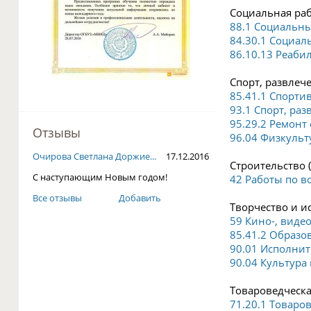
Социальная раб
88.1 Социальны
84.30.1 Социал
86.10.13 Реаби
Спорт, развлече
85.41.1 Спорти
93.1 Спорт, ра
95.29.2 Ремонт
Отзывы
96.04 Физкульт
Очирова Светлана Доржие...
17.12.2016
Строительство (
С наступающим Новым годом!
42 Работы по в
Все отзывы
Добавить
Творчество и ис
59 Кино-, виде
85.41.2 Образо
90.01 Исполнит
90.04 Культура 
Товароведческа
71.20.1 Товаро