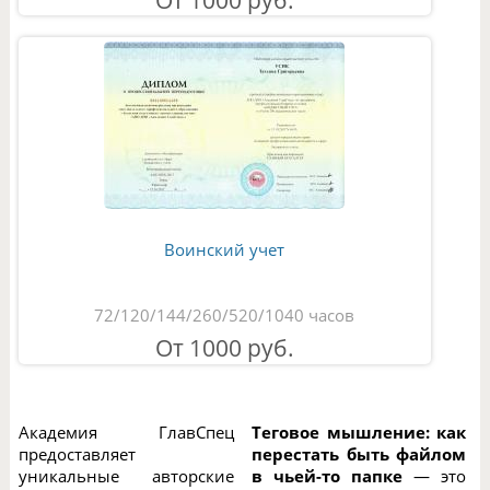
От 1000 руб.
Воинский учет
72/120/144/260/520/1040 часов
От 1000 руб.
Академия ГлавСпец
Теговое мышление: как
предоставляет
перестать быть файлом
уникальные авторские
в чьей-то папке
— это