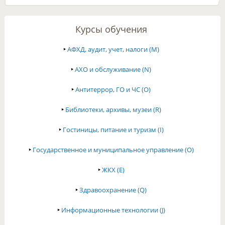
Курсы обучения
‣
АФХД, аудит, учет, налоги (M)
‣
АХО и обслуживание (N)
‣
Антитеррор, ГО и ЧС (O)
‣
Библиотеки, архивы, музеи (R)
‣
Гостиницы, питание и туризм (I)
‣
Государственное и муниципальное управление (O)
‣
ЖКХ (E)
‣
Здравоохранение (Q)
‣
Информационные технологии (J)