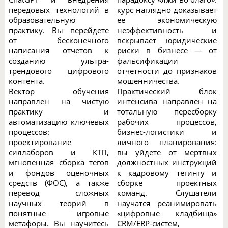
передовых технологий в
курс наглядно доказывает
образовательную
ее экономическую
практику. Вы перейдете
неэффективность и
от бесконечного
вскрывает юридические
написания отчетов к
риски в бизнесе — от
созданию ультра-
фальсификации
трендового цифрового
отчетности до признаков
контента.
мошенничества.
Вектор обучения
Практический блок
направлен на чистую
интенсива направлен на
практику и
тотальную пересборку
автоматизацию ключевых
рабочих процессов,
процессов:
бизнес-логистики и
проектирование
личного планирования:
силлаборов и КТП,
вы уйдете от мертвых
мгновенная сборка тегов
должностных инструкций
и фондов оценочных
к кадровому тегингу и
средств (ФОС), а также
сборке проектных
перевод сложных
команд. Слушатели
научных теорий в
научатся реанимировать
понятные игровые
«цифровые кладбища»
метафоры. Вы научитесь
CRM/ERP-систем,