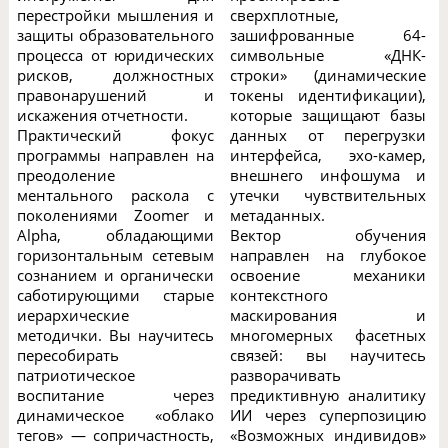
перестройки мышления и
сверхплотные,
защиты образовательного
зашифрованные 64-
процесса от юридических
символьные «ДНК-
рисков, должностных
строки» (динамические
правонарушений и
токены идентификации),
искажения отчетности.
которые защищают базы
Практический фокус
данных от перегрузки
программы направлен на
интерфейса, эхо-камер,
преодоление
внешнего инфошума и
ментального раскола с
утечки чувствительных
поколениями Zoomer и
метаданных.
Alpha, обладающими
Вектор обучения
горизонтальным сетевым
направлен на глубокое
сознанием и органически
освоение механики
саботирующими старые
контекстного
иерархические
маскирования и
методички. Вы научитесь
многомерных фасетных
пересобирать
связей: вы научитесь
патриотическое
разворачивать
воспитание через
предиктивную аналитику
динамическое «облако
ИИ через суперпозицию
тегов» — сопричастность,
«Возможных индивидов»