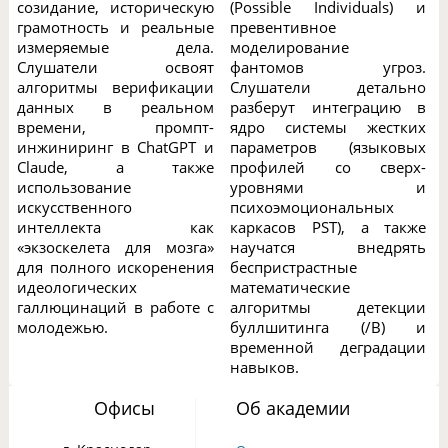
созидание, историческую
(Possible Individuals) и
грамотность и реальные
превентивное
измеряемые дела.
моделирование
Слушатели освоят
фантомов угроз.
алгоритмы верификации
Слушатели детально
данных в реальном
разберут интеграцию в
времени, промпт-
ядро системы жестких
инжиниринг в ChatGPT и
параметров (языковых
Claude, а также
профилей со сверх-
использование
уровнями и
искусственного
психоэмоциональных
интеллекта как
каркасов PST), а также
«экзоскелета для мозга»
научатся внедрять
для полного искоренения
беспристрастные
идеологических
математические
галлюцинаций в работе с
алгоритмы детекции
молодежью.
буллшитинга (/B) и
временной деградации
навыков.
Офисы
Об академии