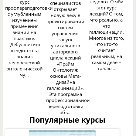
недолго. О чём
курс
специалистов
этот курс
профпереподготовки
открывает
лекций? О том,
с углубленным
новую веху в
что реально, а
изучением
проектировании
что
применения
систем
галлюцинации.
знаний на
управления:
Многое из того,
практике.
запуск
что кто-то
"Дебулшитинг
уникального
считает
псевдотекста:
авторского
реальным, на
анализ
цикла лекций
самом деле –
человеческой
«Прайм
галлю...
онтологической
Онтология:
чу...
основы Мета-
дизайна
галлюцинаций».
Эта программа
профессиональной
переподготовки
объ...
Популярные курсы