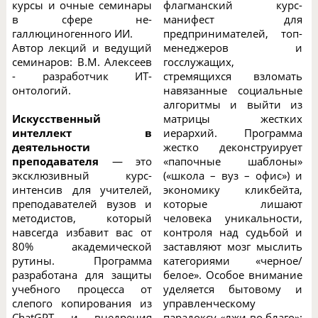
курсы и очные семинары
флагманский курс-
в сфере не-
манифест для
галлюциногенного ИИ.
предпринимателей, топ-
Автор лекций и ведущий
менеджеров и
семинаров: В.М. Алексеев
госслужащих,
- разработчик ИТ-
стремящихся взломать
онтологий.
навязанные социальные
алгоритмы и выйти из
Искусственный
матрицы жестких
интеллект в
иерархий. Программа
деятельности
жестко деконструирует
преподавателя
— это
«папочные шаблоны»
эксклюзивный курс-
(«школа – вуз – офис») и
интенсив для учителей,
экономику кликбейта,
преподавателей вузов и
которые лишают
методистов, который
человека уникальности,
навсегда избавит вас от
контроля над судьбой и
80% академической
заставляют мозг мыслить
рутины. Программа
категориями «черное/
разработана для защиты
белое». Особое внимание
учебного процесса от
уделяется бытовому и
слепого копирования из
управленческому
ChatGPT и внедрения
парадоксу «лжи во благо»: