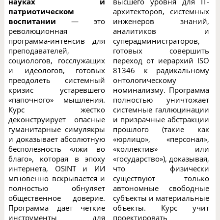
науках и
высшего уровня для IT-
патриотическом
архитекторов, системных
воспитании
— это
инженеров знаний,
революционная
аналитиков и
программа-интенсив для
суперадминистраторов,
преподавателей,
готовых совершить
социологов, госслужащих
переход от иерархий ISO
и идеологов, готовых
81346 к радикальному
преодолеть системный
онтологическому
кризис устаревшего
номинализму. Программа
«папочного» мышления.
полностью уничтожает
Курс жестко
системные галлюцинации
деконструирует опасные
и призрачные абстракции
гуманитарные симулякры
прошлого (такие как
и доказывает абсолютную
«юрлицо», «персонал»,
бесполезность «лжи во
«коллектив» или
благо», которая в эпоху
«государство»), доказывая,
интернета, OSINT и ИИ
что физически
мгновенно вскрывается и
существуют только
полностью обнуляет
автономные свободные
общественное доверие.
субъекты и материальные
Программа дает четкие
объекты. Курс учит
инструменты для
проектировать