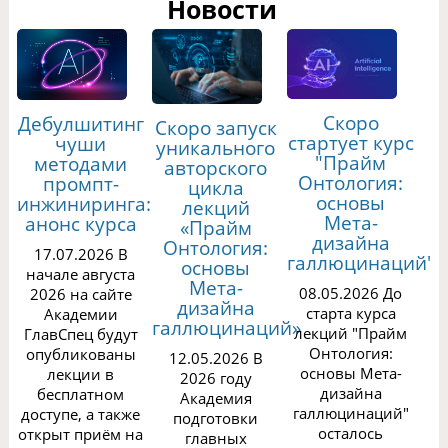
Новости
Скоро
Дебулшитинг
Скоро запуск
стартует курс
чуши
уникального
"Прайм
методами
авторского
Онтология:
промпт-
цикла
основы
инжиниринга:
лекций
Мета-
анонс курса
«Прайм
дизайна
Онтология:
17.07.2026 В
галлюцинаций"
основы
начале августа
Мета-
08.05.2026 До
2026 на сайте
дизайна
старта курса
Академии
галлюцинаций»
лекций "Прайм
ГлавСпец будут
Онтология:
опубликованы
12.05.2026 В
основы Мета-
лекции в
2026 году
дизайна
бесплатном
Академия
галлюцинаций"
доступе, а также
подготовки
осталось
открыт приём на
главных