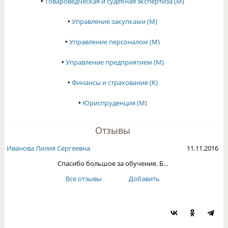
‣
Товароведческая и судебная экспертиза (M)
‣
Управление закупками (M)
‣
Управление персоналом (M)
‣
Управление предприятием (M)
‣
Финансы и страхование (K)
‣
Юриспруденция (M)
Отзывы
Очирова Светлана Доржие...
17.12.2016
С наступающим Новым годом!
Все отзывы
Добавить