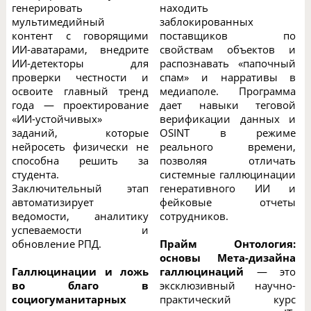
генерировать
находить
мультимедийный
заблокированных
контент с говорящими
поставщиков по
ИИ-аватарами, внедрите
свойствам объектов и
ИИ-детекторы для
распознавать «папочный
проверки честности и
спам» и нарративы в
освоите главный тренд
медиаполе. Программа
года — проектирование
дает навыки теговой
«ИИ-устойчивых»
верификации данных и
заданий, которые
OSINT в режиме
нейросеть физически не
реального времени,
способна решить за
позволяя отличать
студента.
системные галлюцинации
Заключительный этап
генеративного ИИ и
автоматизирует
фейковые отчеты
ведомости, аналитику
сотрудников.
успеваемости и
обновление РПД.
Прайм Онтология:
основы Мета-дизайна
Галлюцинации и ложь
галлюцинаций
— это
во благо в
эксклюзивный научно-
социогуманитарных
практический курс