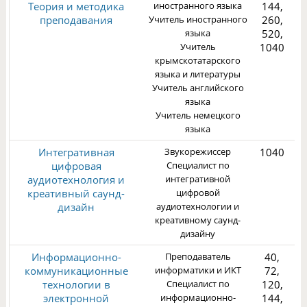
Теория и методика
иностранного языка
144,
преподавания
Учитель иностранного
260,
языка
520,
Учитель
1040
1
крымскотатарского
языка и литературы
Учитель английского
языка
Учитель немецкого
языка
Интегративная
Звукорежиссер
1040
цифровая
Специалист по
6
аудиотехнология и
интегративной
креативный саунд-
цифровой
дизайн
аудиотехнологии и
7
креативному саунд-
дизайну
Информационно-
Преподаватель
40,
коммуникационные
информатики и ИКТ
72,
технологии в
Специалист по
120,
электронной
информационно-
144,