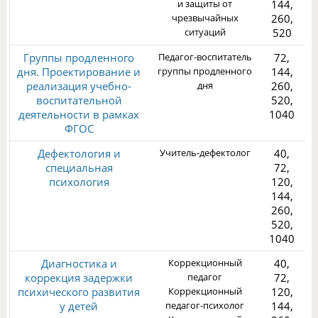
и защиты от
144,
чрезвычайных
260,
1
ситуаций
520
Группы продленного
Педагог-воспитатель
72,
дня. Проектирование и
группы продленного
144,
реализация учебно-
дня
260,
воспитательной
520,
деятельности в рамках
1040
1
ФГОС
Дефектология и
Учитель-дефектолог
40,
специальная
72,
психология
120,
144,
260,
3
520,
1040
Диагностика и
Коррекционный
40,
коррекция задержки
педагог
72,
психического развития
Коррекционный
120,
у детей
педагог-психолог
144,