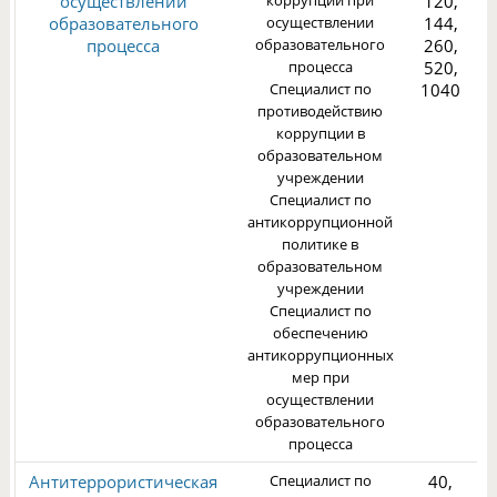
осуществлении
коррупции при
120,
образовательного
осуществлении
144,
процесса
образовательного
260,
1
процесса
520,
Специалист по
1040
противодействию
коррупции в
образовательном
учреждении
Специалист по
антикоррупционной
политике в
образовательном
учреждении
Специалист по
обеспечению
антикоррупционных
мер при
осуществлении
образовательного
процесса
Антитеррористическая
Специалист по
40,