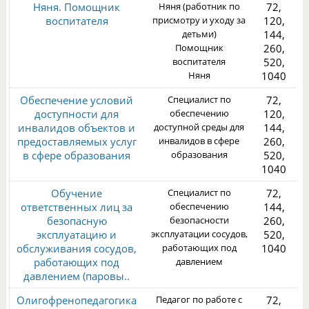
Няня. Помощник
Няня (работник по
72,
воспитателя
присмотру и уходу за
120,
детьми)
144,
Помощник
260,
воспитателя
520,
1
Няня
1040
Обеспечение условий
Специалист по
72,
доступности для
обеспечению
120,
инвалидов объектов и
доступной среды для
144,
предоставляемых услуг
инвалидов в сфере
260,
в сфере образования
образования
520,
1
1040
Обучение
Специалист по
72,
ответственных лиц за
обеспечению
144,
безопасную
безопасности
260,
эксплуатацию и
эксплуатации сосудов,
520,
обслуживания сосудов,
работающих под
1040
3
работающих под
давлением
давлением (паровы..
Олигофренопедагогика
Педагог по работе с
72,