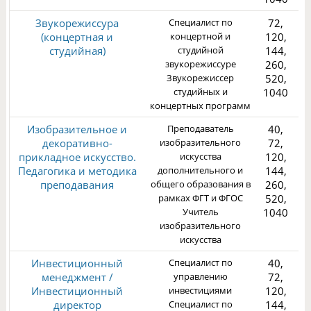
Звукорежиссура
Специалист по
72,
(концертная и
концертной и
120,
студийная)
студийной
144,
звукорежиссуре
260,
Звукорежиссер
520,
3
студийных и
1040
концертных программ
Изобразительное и
Преподаватель
40,
декоративно-
изобразительного
72,
прикладное искусство.
искусства
120,
Педагогика и методика
дополнительного и
144,
преподавания
общего образования в
260,
1
рамках ФГТ и ФГОС
520,
Учитель
1040
изобразительного
искусства
Инвестиционный
Специалист по
40,
менеджмент /
управлению
72,
Инвестиционный
инвестициями
120,
директор
Специалист по
144,