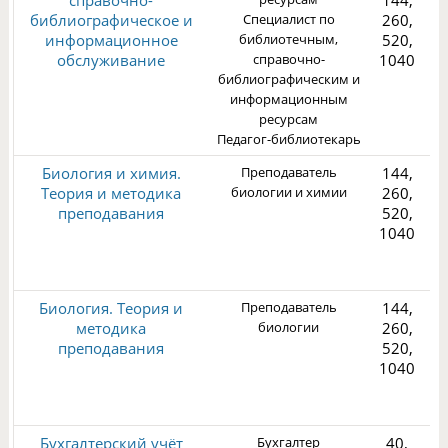
справочно-
144,
библиографическое и
Специалист по
260,
2
информационное
библиотечным,
520,
обслуживание
справочно-
1040
библиографическим и
информационным
ресурсам
Педагог-библиотекарь
Биология и химия.
Преподаватель
144,
Теория и методика
биологии и химии
260,
преподавания
520,
1040
1
Биология. Теория и
Преподаватель
144,
методика
биологии
260,
преподавания
520,
1040
1
Бухгалтерский учёт
Бухгалтер
40,