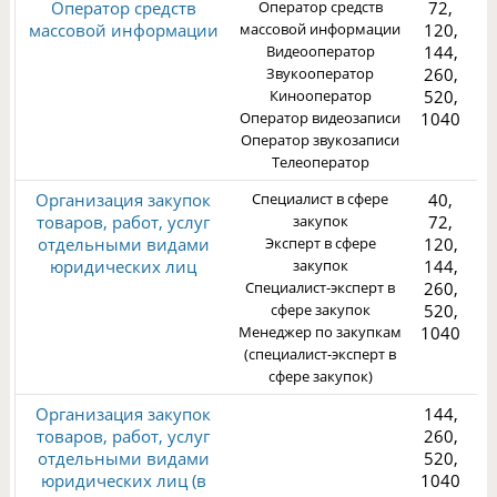
Оператор средств
Оператор средств
72,
массовой информации
массовой информации
120,
Видеооператор
144,
Звукооператор
260,
Кинооператор
520,
3
Оператор видеозаписи
1040
Оператор звукозаписи
Телеоператор
Организация закупок
Специалист в сфере
40,
товаров, работ, услуг
закупок
72,
отдельными видами
Эксперт в сфере
120,
юридических лиц
закупок
144,
Специалист-эксперт в
260,
3
сфере закупок
520,
Менеджер по закупкам
1040
(специалист-эксперт в
сфере закупок)
Организация закупок
144,
товаров, работ, услуг
260,
отдельными видами
520,
юридических лиц (в
1040