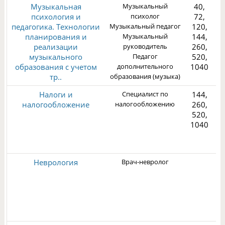
Музыкальная
Музыкальный
40,
психология и
психолог
72,
педагогика. Технологии
Музыкальный педагог
120,
планирования и
Музыкальный
144,
реализации
руководитель
260,
1
музыкального
Педагог
520,
образования с учетом
дополнительного
1040
тр..
образования (музыка)
Налоги и
Специалист по
144,
налогообложение
налогообложению
260,
520,
1040
3
Неврология
Врач-невролог
2