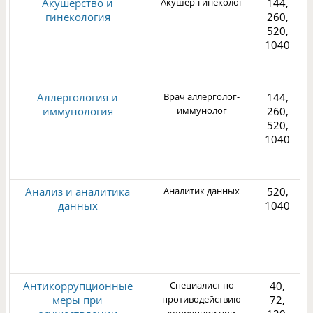
Акушерство и
Акушер-гинеколог
144,
гинекология
260,
520,
1040
2
Аллергология и
Врач аллерголог-
144,
иммунология
иммунолог
260,
520,
1040
3
Анализ и аналитика
Аналитик данных
520,
данных
1040
1
3
Антикоррупционные
Специалист по
40,
меры при
противодействию
72,