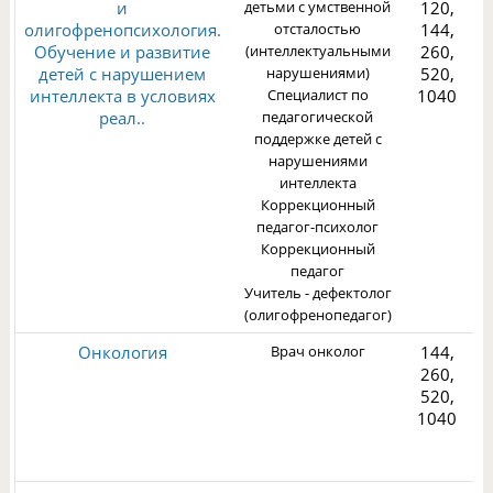
и
детьми с умственной
120,
олигофренопсихология.
отсталостью
144,
Обучение и развитие
(интеллектуальными
260,
детей с нарушением
нарушениями)
520,
1
интеллекта в условиях
Специалист по
1040
реал..
педагогической
поддержке детей с
нарушениями
интеллекта
Коррекционный
педагог-психолог
Коррекционный
педагог
Учитель - дефектолог
(олигофренопедагог)
Онкология
Врач онколог
144,
260,
520,
1040
3