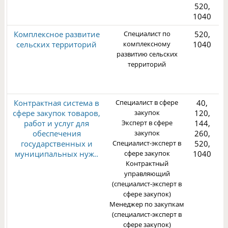
520,
1040
Комплексное развитие
Специалист по
520,
сельских территорий
комплексному
1040
1
развитию сельских
территорий
2
Контрактная система в
Специалист в сфере
40,
сфере закупок товаров,
закупок
120,
работ и услуг для
Эксперт в сфере
144,
обеспечения
закупок
260,
государственных и
Специалист-эксперт в
520,
3
муниципальных нуж..
сфере закупок
1040
Контрактный
управляющий
(специалист-эксперт в
сфере закупок)
Менеджер по закупкам
(специалист-эксперт в
сфере закупок)