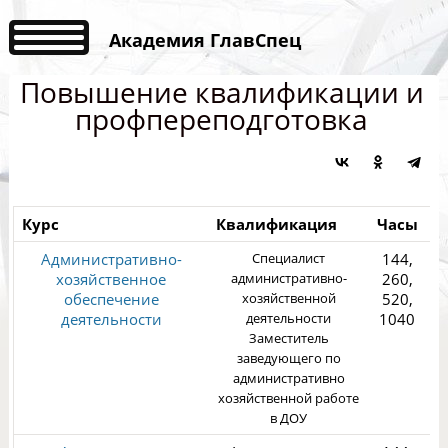
Академия ГлавСпец
Повышение квалификации и
профпереподготовка
Курс
Квалификация
Часы
Ц
Административно-
Специалист
144,
хозяйственное
административно-
260,
обеспечение
хозяйственной
520,
деятельности
деятельности
1040
Заместитель
3
заведующего по
административно
хозяйственной работе
в ДОУ