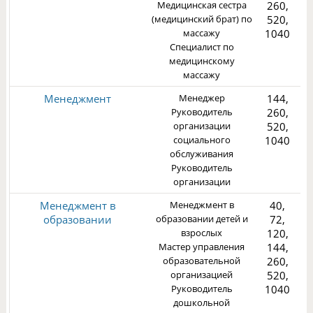
Медицинская сестра
260,
(медицинский брат) по
520,
массажу
1040
Специалист по
3
медицинскому
массажу
Менеджмент
Менеджер
144,
Руководитель
260,
организации
520,
социального
1040
обслуживания
3
Руководитель
организации
Менеджмент в
Менеджмент в
40,
образовании
образовании детей и
72,
взрослых
120,
Мастер управления
144,
образовательной
260,
3
организацией
520,
Руководитель
1040
дошкольной