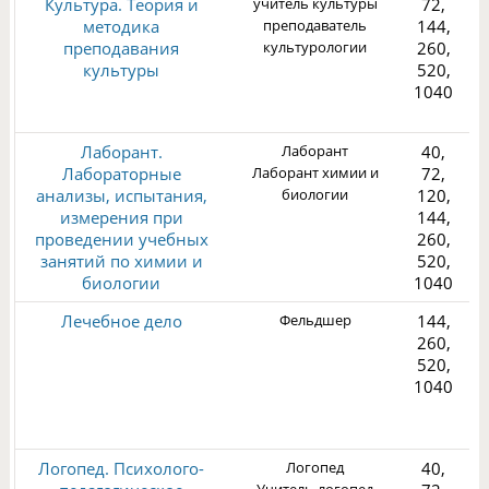
Культура. Теория и
учитель культуры
72,
методика
преподаватель
144,
преподавания
культурологии
260,
культуры
520,
1040
1
Лаборант.
Лаборант
40,
Лабораторные
Лаборант химии и
72,
анализы, испытания,
биологии
120,
измерения при
144,
проведении учебных
260,
1
занятий по химии и
520,
биологии
1040
Лечебное дело
Фельдшер
144,
260,
520,
1040
3
Логопед. Психолого-
Логопед
40,