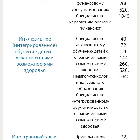
финансовому
260,
3
консультированию
520,
Специалист по
1040
управлению рисками
Финансист
Инклюзивное
Специалист по
40,
(интегрированное)
инклюзивному
72,
обучение детей с
обучению детей с
120,
ограниченными
ограниченными
144,
возможностями
возможностями
260,
1
здоровья
здоровья
520,
Педагог-психолог
1040
инклюзивного
образования
Специалист по
интегрированному
обучению детей с
ограниченными
возможностями
здоровья
Иностранный язык.
Преподаватель
72,