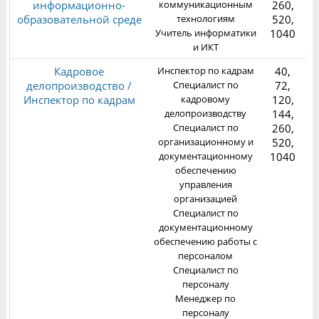
информационно-
коммуникационным
260,
1
образовательной среде
технологиям
520,
Учитель информатики
1040
и ИКТ
Кадровое
Инспектор по кадрам
40,
делопроизводство /
Специалист по
72,
Инспектор по кадрам
кадровому
120,
делопроизводству
144,
Специалист по
260,
3
организационному и
520,
документационному
1040
обеспечению
управления
организацией
Специалист по
документационному
обеспечению работы с
персоналом
Специалист по
персоналу
Менеджер по
персоналу