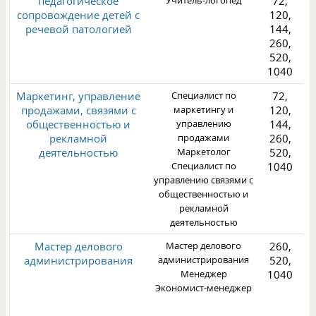
педагогическое
Учитель-логопед
72,
сопровождение детей с
120,
речевой патологией
144,
260,
3
520,
1040
Маркетинг, управление
Специалист по
72,
продажами, связями с
маркетингу и
120,
общественностью и
управлению
144,
рекламной
продажами
260,
деятельностью
Маркетолог
520,
2
Специалист по
1040
управлению связями с
общественностью и
рекламной
деятельностью
Мастер делового
Мастер делового
260,
администрирования
администрирования
520,
Менеджер
1040
Экономист-менеджер
3