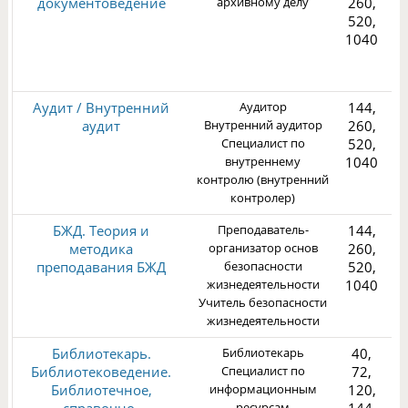
документоведение
архивному делу
260,
520,
1040
3
Аудит / Внутренний
Аудитор
144,
аудит
Внутренний аудитор
260,
Специалист по
520,
внутреннему
1040
контролю (внутренний
3
контролер)
БЖД. Теория и
Преподаватель-
144,
методика
организатор основ
260,
преподавания БЖД
безопасности
520,
жизнедеятельности
1040
Учитель безопасности
1
жизнедеятельности
Библиотекарь.
Библиотекарь
40,
Библиотековедение.
Специалист по
72,
Библиотечное,
информационным
120,
ресурсам