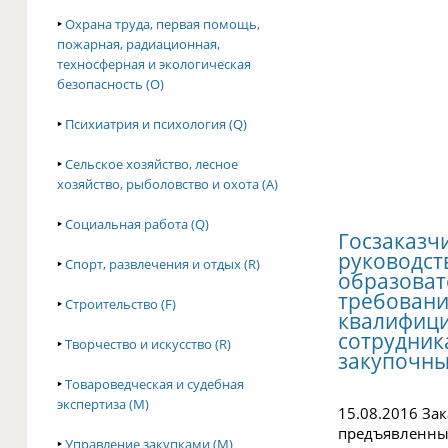
‣
Охрана труда, первая помощь,
пожарная, радиационная,
техносферная и экологическая
безопасность (O)
‣
Психиатрия и психология (Q)
‣
Сельское хозяйство, лесное
хозяйство, рыболовство и охота (A)
‣
Социальная работа (Q)
Госзаказч
руководст
‣
Спорт, развлечения и отдых (R)
образова
требовани
‣
Строительство (F)
квалифиц
сотрудни
‣
Творчество и искусство (R)
закупочны
‣
Товароведческая и судебная
экспертиза (M)
15.08.2016 За
предъявленны
‣
Управление закупками (M)