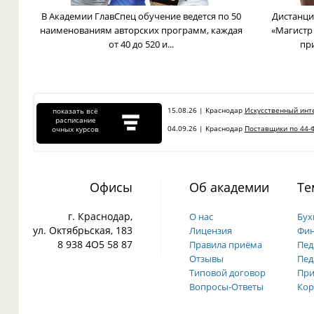
В Академии ГлавСпец обучение ведется по 50
Дистанци
наименованиям авторских программ, каждая
«Магистр
от 40 до 520 и...
пр
15.08.26 | Краснодар
Искусственный инте
показать всё
расписание
04.09.26 | Краснодар
Поставщики по 44-Ф
очных курсов
Офисы
Об академии
Те
г. Краснодар,
О нас
Бух
ул. Октябрьская, 183
Лицензия
Фин
8 938 4О5 58 87
Правила приёма
Пед
Отзывы
Пед
Типовой договор
При
Вопросы-Ответы
Кор