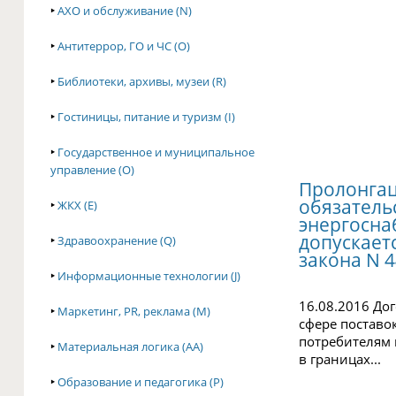
‣
АХО и обслуживание (N)
‣
Антитеррор, ГО и ЧС (O)
‣
Библиотеки, архивы, музеи (R)
‣
Гостиницы, питание и туризм (I)
‣
Государственное и муниципальное
управление (O)
Пролонгац
обязатель
‣
ЖКХ (E)
энергосна
допускает
‣
Здравоохранение (Q)
закона N 
‣
Информационные технологии (J)
16.08.2016 До
‣
Маркетинг, PR, реклама (M)
сфере поставо
потребителям
‣
Материальная логика (AA)
в границах...
‣
Образование и педагогика (P)