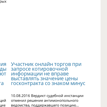
орых
ния
Участник онлайн торгов при
нды
запросе котировочной
ают
информации не вправе
выставлять значение цены
та
госконтракта со знаком минус
10.08.2016 Вердикт судебной инстанции
ющий
отменил решение антимонопольного
щие
ведомства, поддержавшего позицию...