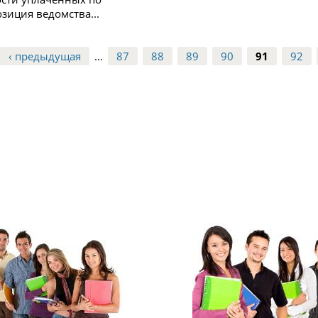
зиция ведомства...
‹ предыдущая
…
87
88
89
90
91
92
ы