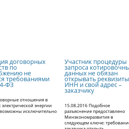
ия договорных
Участник процедуры
ств по
запроса котировочн
бжению не
данных не обязан
ся требованиями
открывать реквизит
44-ФЗ
ИНН и свой адрес –
заказчику
говорные отношения в
к электрической энергии
15.08.2016 Подобное
 возможны исключительно
разъяснение предоставлено
Минэкономразвития в
следующем ключе: требовани
заказчика открыть...