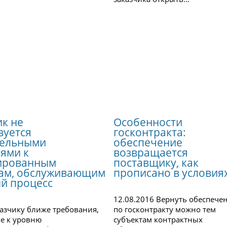
ик не
Особенности
вуется
госконтракта:
тельными
обеспечение
ями к
возвращается
ированным
поставщику, как
кам, обслуживающим
прописано в условия
й процесс
12.08.2016 Вернуть обеспече
казчику ближе требования,
по госконтракту можно тем
е к уровню
субъектам контрактных