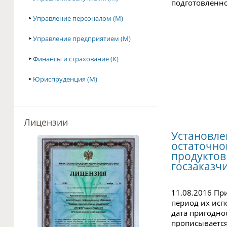
подготовленно
‣
Управление персоналом (M)
‣
Управление предприятием (M)
‣
Финансы и страхование (K)
‣
Юриспруденция (M)
Лицензии
Установле
остаточно
продуктов
госзаказч
11.08.2016 Пр
период их исп
дата пригодно
прописывается