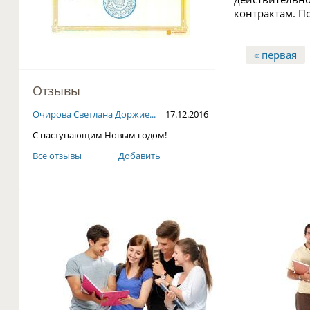
контрактам. По
« первая
Страниц
Отзывы
Очирова Светлана Доржие...
17.12.2016
С наступающим Новым годом!
Все отзывы
Добавить