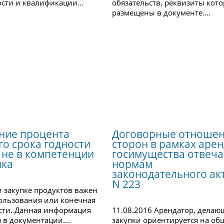
сти и квалификации...
обязательств, реквизиты кот
размещены в документе....
ние процента
Договорные отноше
го срока годности
сторон в рамках аре
 не в компетенции
госимущества отвеч
ика
нормам
законодательного ак
N 223
и закупке продуктов важен
ользования или конечная
сти. Данная информация
11.08.2016 Арендатор, дела
 в документации....
закупки ориентируется на об