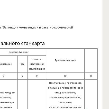
та "Заливщик компаундами в ракетно-космической
ального стандарта
Трудовые функции
уровень
Трудовые действия
менование
код
(подуровень)
квалификации
7
8
9
10
11
Просушивание, прогревание,
охлаждение, просеивание через
овка исходных
сито, расплавление,
понентов,
растворение, прокаливание,
еняемых при
растирание,
готовлении
перекристаллизация, очистка