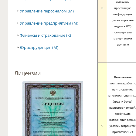
имеющих
B
простейшую
‣
Управление персоналом (M)
конфигурацию
(далее - простые
‣
Управление предприятием (M)
изделия РКТ)
полимерными
‣
Финансы и страхование (K)
материалами
вручную
‣
Юриспруденция (M)
Лицензии
Выполнение
комплекса работ по
приготовлению
многокомпонентны
(трех- и более)
растворов и смесей
требующих
выполнения особы
C
условий в процессе
приготовления