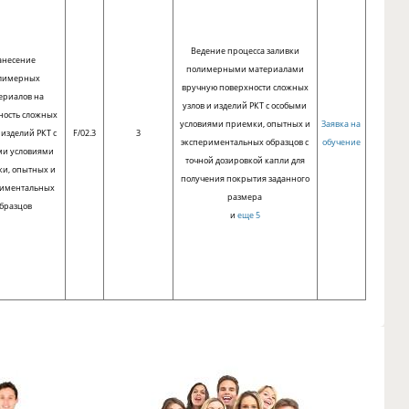
Ведение процесса заливки
анесение
полимерными материалами
лимерных
вручную поверхности сложных
ериалов на
узлов и изделий РКТ с особыми
ность сложных
условиями приемки, опытных и
Заявка на
 изделий РКТ с
F/02.3
3
экспериментальных образцов с
обучение
ми условиями
точной дозировкой капли для
и, опытных и
получения покрытия заданного
риментальных
размера
бразцов
и
еще 5