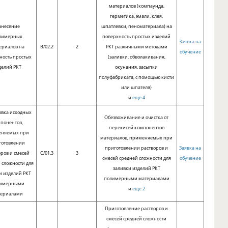
материалов (компаунда,
герметика, эмали, клея,
анесение
шпатлевки, пеноматериала) на
лимерных
поверхность простых изделий
Заявка на
ериалов на
B/02.2
2
РКТ различными методами
обучение
ность простых
(заливки, обволакивания,
делий РКТ
окунания, засыпки
полуфабриката, с помощью кисти
или шпателя)
и
еще 4
овка исходных
Обезвоживание и очистка от
понентов,
перекисей компонентов
еняемых при
материалов, применяемых при
готовлении
приготовлении растворов и
Заявка на
оров и смесей
C/01.3
3
смесей средней сложности для
обучение
 сложности для
заливки изделий РКТ
и изделий РКТ
полимерными материалами
имерными
и
еще 2
териалами
Приготовление растворов и
смесей средней сложности