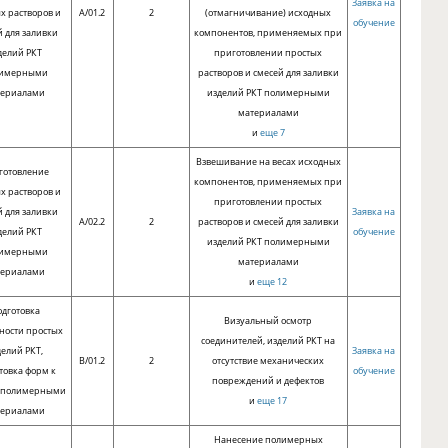
Заявка на
х растворов и
A/01.2
2
(отмагничивание) исходных
обучение
й для заливки
компонентов, применяемых при
делий РКТ
приготовлении простых
имерными
растворов и смесей для заливки
териалами
изделий РКТ полимерными
материалами
и
еще 7
Взвешивание на весах исходных
готовление
компонентов, применяемых при
х растворов и
приготовлении простых
й для заливки
Заявка на
A/02.2
2
растворов и смесей для заливки
делий РКТ
обучение
изделий РКТ полимерными
имерными
материалами
териалами
и
еще 12
дготовка
Визуальный осмотр
ности простых
соединителей, изделий РКТ на
делий РКТ,
Заявка на
B/01.2
2
отсутствие механических
товка форм к
обучение
повреждений и дефектов
е полимерными
и
еще 17
териалами
Нанесение полимерных