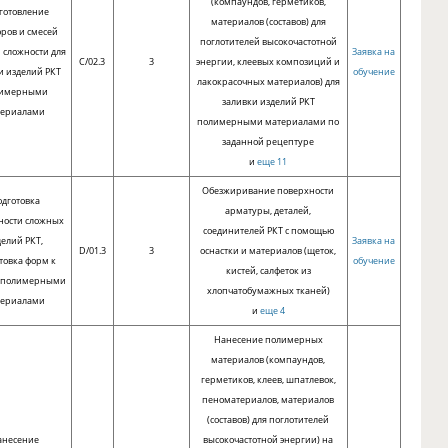
(компаундов, герметиков,
готовление
материалов (составов) для
оров и смесей
поглотителей высокочастотной
 сложности для
Заявка на
C/02.3
3
энергии, клеевых композиций и
и изделий РКТ
обучение
лакокрасочных материалов) для
имерными
заливки изделий РКТ
териалами
полимерными материалами по
заданной рецептуре
и
еще 11
Обезжиривание поверхности
дготовка
арматуры, деталей,
ности сложных
соединителей РКТ с помощью
делий РКТ,
Заявка на
D/01.3
3
оснастки и материалов (щеток,
товка форм к
обучение
кистей, салфеток из
е полимерными
хлопчатобумажных тканей)
териалами
и
еще 4
Нанесение полимерных
материалов (компаундов,
герметиков, клеев, шпатлевок,
пеноматериалов, материалов
(составов) для поглотителей
анесение
высокочастотной энергии) на