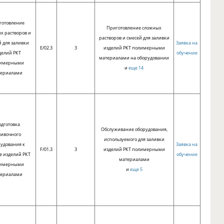
готовление
Приготовление сложных
х растворов и
растворов и смесей для заливки
й для заливки
Заявка на
E/02.3
3
изделий РКТ полимерными
делий РКТ
обучение
материалами на оборудовании
имерными
и
еще 14
териалами
дготовка
Обслуживание оборудования,
ливочного
используемого для заливки
удования к
Заявка на
F/01.3
3
изделий РКТ полимерными
е изделий РКТ
обучение
материалами
имерными
и
еще 5
териалами