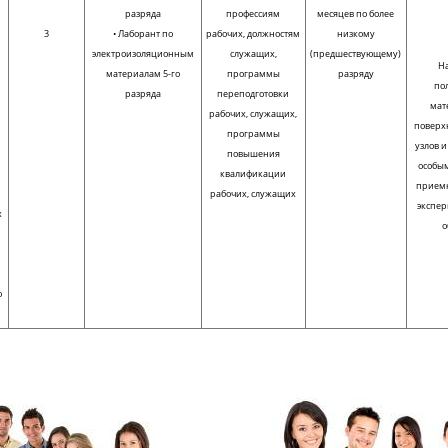
разряда
профессиям
месяцев по более
3
• Лаборант по
рабочих, должностям
низкому
электроизоляционным
служащих,
(предшествующему)
Н
материалам 5-го
программы
разряду
по
разряда
переподготовки
мат
рабочих, служащих,
поверх
программы
узлов и
и
повышения
особы
х
квалификации
приемк
рабочих, служащих
экспе
х
о
о