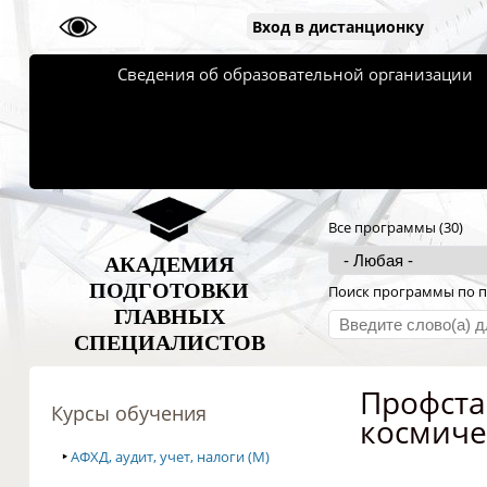
Вход в дистанционку
Сведения об образовательной организации
Все программы (30)
АКАДЕМИЯ
ПОДГОТОВКИ
Поиск программы по п
ГЛАВНЫХ
СПЕЦИАЛИСТОВ
Профста
Курсы обучения
космиче
‣
АФХД, аудит, учет, налоги (M)