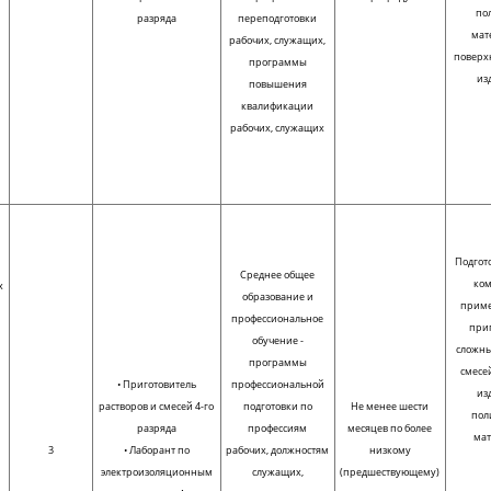
по
разряда
переподготовки
мат
рабочих, служащих,
поверх
программы
из
повышения
квалификации
а
рабочих, служащих
Подгот
Среднее общее
ком
х
образование и
прим
профессиональное
при
,
обучение -
сложны
программы
смесе
• Приготовитель
профессиональной
из
растворов и смесей 4-го
подготовки по
Не менее шести
пол
разряда
профессиям
месяцев по более
ма
3
• Лаборант по
рабочих, должностям
низкому
электроизоляционным
служащих,
(предшествующему)