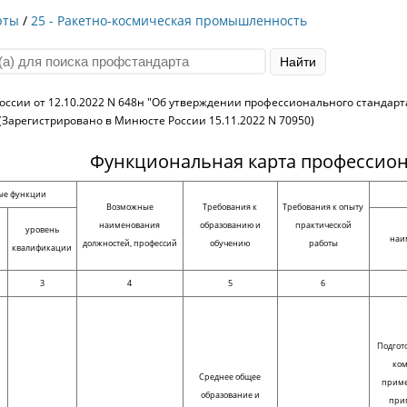
рты
/
25 - Ракетно-космическая промышленность
оссии от 12.10.2022 N 648н "Об утверждении профессионального стандар
Зарегистрировано в Минюсте России 15.11.2022 N 70950)
Функциональная карта профессион
ые функции
Возможные
Требования к
Требования к опыту
наименования
образованию и
практической
уровень
наи
должностей, профессий
обучению
работы
квалификации
3
4
5
6
Подгот
ком
Среднее общее
прим
образование и
при