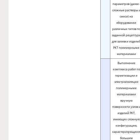
параметров (далее 
сложные растворы 
смеси) на
оборудовании
различных типов п
заданной рецептур
для заливки издели
РКТ полимерными
материалами
Выполнение
комплекса работ по
герметизации и
электроизоляции
полимерными
материалами
вручную
поверхности узлов 
изделий РКТ,
имеющих сложную
конфигурацию,
характеризующихс
большим