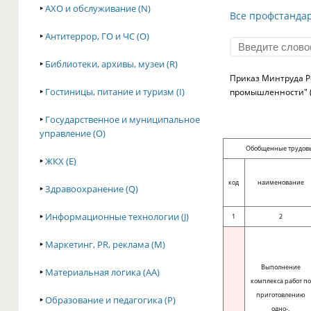
‣
АХО и обслуживание (N)
Все профстанда
‣
Антитеррор, ГО и ЧС (O)
‣
Библиотеки, архивы, музеи (R)
Приказ Минтруда Р
‣
Гостиницы, питание и туризм (I)
промышленности" (
‣
Государственное и муниципальное
управление (O)
Обобщенные трудов
‣
ЖКХ (E)
код
наименование
‣
Здравоохранение (Q)
‣
Информационные технологии (J)
1
2
‣
Маркетинг, PR, реклама (M)
Выполнение
‣
Материальная логика (AA)
комплекса работ по
приготовлению
‣
Образование и педагогика (P)
одно-,