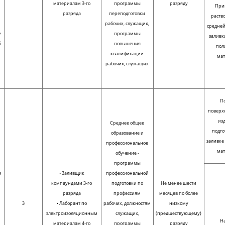
материалам 3-го
программы
разряду
При
разряда
переподготовки
раств
рабочих, служащих,
средней
е
программы
заливк
й
повышения
пол
квалификации
ма
рабочих, служащих
По
поверх
из
Среднее общее
подго
образование и
заливк
профессиональное
ма
обучение -
программы
я
• Заливщик
профессиональной
компаундами 3-го
подготовки по
Не менее шести
разряда
профессиям
месяцев по более
3
• Лаборант по
рабочих, должностям
низкому
электроизоляционным
служащих,
(предшествующему)
Н
материалам 4-го
программы
разряду