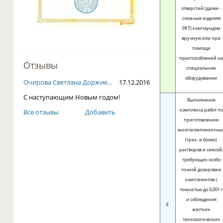
отверстий (далее -
сложные изделия
РКТ) компаундом
вручную или при
помощи
приспособлений н
Отзывы
специальном
оборудовании
Очирова Светлана Доржие...
17.12.2016
С наступающим Новым годом!
Выполнение
комплекса работ по
Все отзывы
Добавить
приготовлению
многокомпонентны
(трех- и более)
растворов и смесей
требующих особо
точной дозировки
компонентов с
точностью до 0,001 г
и соблюдения
E
жестких
технологических