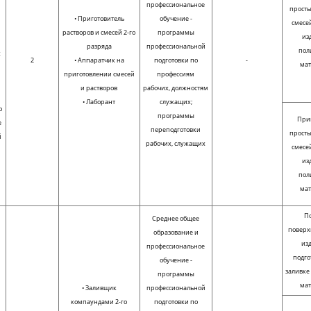
профессиональное
просты
• Приготовитель
обучение -
смесе
,
растворов и смесей 2-го
программы
из
разряда
профессиональной
пол
х
2
• Аппаратчик на
подготовки по
-
ма
приготовлении смесей
профессиям
и растворов
рабочих, должностям
• Лаборант
служащих;
о
программы
При
е
переподготовки
просты
й
рабочих, служащих
смесе
из
пол
ма
По
Среднее общее
поверх
образование и
из
профессиональное
подго
обучение -
заливк
программы
ма
• Заливщик
профессиональной
компаундами 2-го
подготовки по