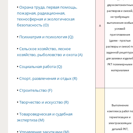
двухкомпонентных
‣
Охрана труда, первая помощь,
растворов и смесей
пожарная, радиационная,
не требующих
техносферная и экологическая
выполнения особы
безопасность (O)
A
условий
приготовления
‣
Психиатрия и психология (Q)
(далее - простые
растворы и смеси) п
‣
Сельское хозяйство, лесное
заданной рецептур
хозяйство, рыболовство и охота (A)
для заливки издели
РКТ полимерными
‣
Социальная работа (Q)
материалами
‣
Спорт, развлечения и отдых (R)
‣
Строительство (F)
‣
Творчество и искусство (R)
Выполнение
комплекса работ по
‣
Товароведческая и судебная
герметизации и
экспертиза (M)
электроизоляции
деталей РКТ,
‣
Управление закупками (M)