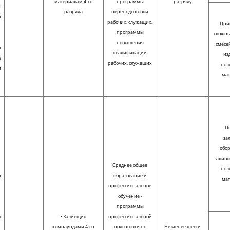
материалам 4-го
программы
разряду
-
разряда
переподготовки
и
рабочих, служащих,
При
программы
сложны
повышения
смесе
о
квалификации
из
е
рабочих, служащих
пол
й
ма
По
за
обор
заливк
Среднее общее
пол
и
образование и
ма
профессиональное
обучение -
программы
я
• Заливщик
профессиональной
компаундами 4-го
подготовки по
Не менее шести