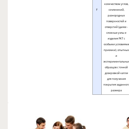
количеством углов,
F
сочленений,
разнородных
поверхностей и
отверстий (далее -
сложные узлы и
изделия РКТ с
особыми условиям
приемки), опытны
и
экспериментальны
образцов с точной
дозировкой капли
для получения
покрытия заданног
размера