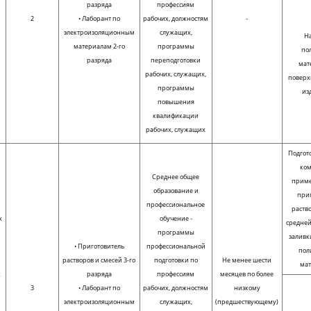
разряда
профессиям
2
• Лаборант по
рабочих, должностям
-
электроизоляционным
служащих,
Н
материалам 2-го
программы
по
разряда
переподготовки
мат
рабочих, служащих,
поверх
программы
из
повышения
квалификации
рабочих, служащих
Подгот
ком
Среднее общее
прим
образование и
при
профессиональное
раств
х
обучение -
средней
программы
заливк
,
• Приготовитель
профессиональной
пол
растворов и смесей 3-го
подготовки по
Не менее шести
ма
х
разряда
профессиям
месяцев по более
3
• Лаборант по
рабочих, должностям
низкому
электроизоляционным
служащих,
(предшествующему)