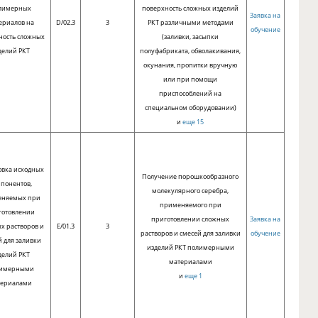
лимерных
поверхность сложных изделий
Заявка на
ериалов на
D/02.3
3
РКТ различными методами
обучение
ность сложных
(заливки, засыпки
делий РКТ
полуфабриката, обволакивания,
окунания, пропитки вручную
или при помощи
приспособлений на
специальном оборудовании)
и
еще 15
овка исходных
Получение порошкообразного
понентов,
молекулярного серебра,
еняемых при
применяемого при
готовлении
приготовлении сложных
Заявка на
х растворов и
E/01.3
3
растворов и смесей для заливки
обучение
й для заливки
изделий РКТ полимерными
делий РКТ
материалами
имерными
и
еще 1
териалами