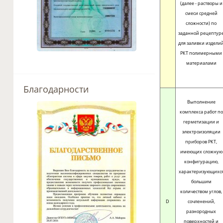
(далее - растворы и
смеси средней
сложности) по
заданной рецептур
для заливки издели
РКТ полимерными
материалами
Благодарности
Выполнение
комплекса работ по
герметизации и
электроизоляции
приборов РКТ,
имеющих сложную
конфигурацию,
характеризующихс
большим
количеством углов,
D
сочленений,
разнородных
поверхностей и