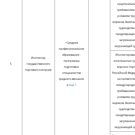
национальн
требованиям
условиям тр
моряков, безопа
судоходства
предотвраще
загрязнени
• Среднее
окружающей с
профессиональное
образование -
Инспектиров
Инспектор
программы
иностранных су
5
государственного
подготовки
морских пор
портового контроля
специалистов
Российской Фед
среднего звенаили
на соответст
и
еще 1
международ
требованиям
условиям тр
моряков, безопа
судоходства
предотвраще
загрязнени
окружающей с