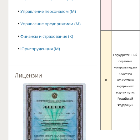
‣
Управление персоналом (M)
‣
Управление предприятием (M)
‣
Финансы и страхование (K)
‣
Юриспруденция (M)
Государственный
портовый
контроль судов и
плавучих
Лицензии
B
объектов на
внутренних
водных путях
Российской
Федерации