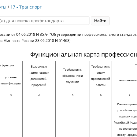
рты
/
17 - Транспорт
ссии от 04.06.2018 N 357н "Об утверждении профессионального стандарта
в Минюсте России 28.06.2018 N 51468)
Функциональная карта профессион
е функции
Т
Возможные
Требования к
Требования к
наименования
опыту
образованию и
уровень
должностей,
практической
наименован
обучению
квалификации
профессий
работы
3
4
5
6
7
Инспектиров
российских суд
морских пор
Российской Фед
на соответст
международн