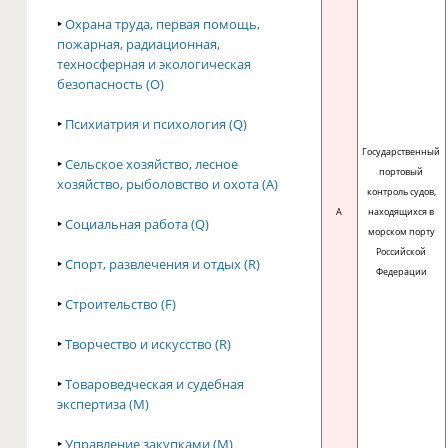
‣
Охрана труда, первая помощь,
пожарная, радиационная,
техносферная и экологическая
безопасность (O)
‣
Психиатрия и психология (Q)
Государственный
‣
Сельское хозяйство, лесное
портовый
хозяйство, рыболовство и охота (A)
контроль судов,
A
находящихся в
‣
Социальная работа (Q)
морском порту
Российской
‣
Спорт, развлечения и отдых (R)
Федерации
‣
Строительство (F)
‣
Творчество и искусство (R)
‣
Товароведческая и судебная
экспертиза (M)
‣
Управление закупками (M)