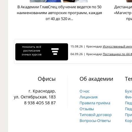
В Академии ГлавСпец обучение ведется по 50
Дистанци
наименованиям авторских программ, каждая
«Магистр
от 40 до 520 и...
пр
15.08.26 | Краснодар
Искусственный инте
показать всё
расписание
04.09.26 | Краснодар
Поставщики по 44-Ф
очных курсов
Офисы
Об академии
Те
г. Краснодар,
О нас
Бух
ул. Октябрьская, 183
Лицензия
Фин
8 938 4О5 58 87
Правила приёма
Пед
Отзывы
Пед
Типовой договор
При
Вопросы-Ответы
Кор