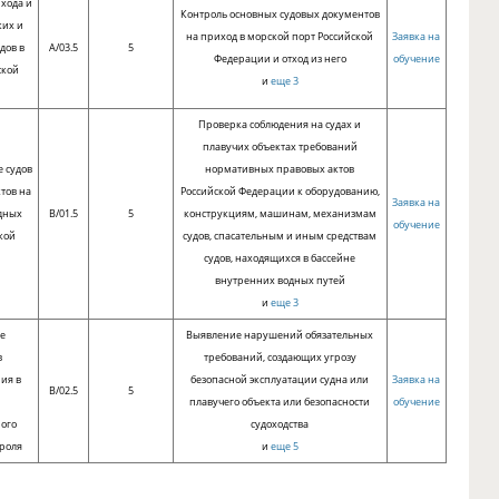
хода и
Контроль основных судовых документов
ких и
на приход в морской порт Российской
Заявка на
дов в
A/03.5
5
Федерации и отход из него
обучение
ской
и
еще 3
и
Проверка соблюдения на судах и
плавучих объектах требований
 судов
нормативных правовых актов
тов на
Российской Федерации к оборудованию,
Заявка на
дных
B/01.5
5
конструкциям, машинам, механизмам
обучение
кой
судов, спасательным и иным средствам
и
судов, находящихся в бассейне
внутренних водных путей
и
еще 3
е
Выявление нарушений обязательных
в
требований, создающих угрозу
ия в
безопасной эксплуатации судна или
Заявка на
B/02.5
5
плавучего объекта или безопасности
обучение
ного
судоходства
троля
и
еще 5