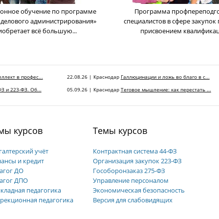
онное обучение по программе
Программа профпереподг
 делового администрирования»
cпециалистов в сфере закупок 
иобретает всё большую...
присвоением квалификаци
ллект в профес...
22.08.26 | Краснодар
Галлюцинации и ложь во благо в с...
З и 223-ФЗ. Об...
05.09.26 | Краснодар
Теговое мышление: как перестать ...
мы курсов
Темы курсов
галтерский учёт
Контрактная система 44-ФЗ
ансы и кредит
Организация закупок 223-ФЗ
агог ДО
Гособоронзаказ 275-ФЗ
агог ДПО
Управление персоналом
кладная педагогика
Экономическая безопасность
рекционная педагогика
Версия для слабовидящих