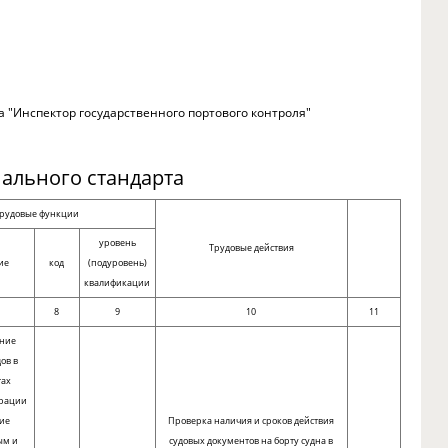
 "Инспектор государственного портового контроля"
ального стандарта
рудовые функции
уровень
Трудовые действия
ие
код
(подуровень)
квалификации
8
9
10
11
ание
ов в
тах
ерации
вие
Проверка наличия и сроков действия
ым и
судовых документов на борту судна в