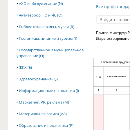
‣
АХО и обслуживание (N)
Все профстанда
‣
Антитеррор, ГО и ЧС (O)
‣
Библиотеки, архивы, музеи (R)
Приказ Минтруда Ро
‣
Гостиницы, питание и туризм (I)
(Зарегистрировано 
‣
Государственное и муниципальное
управление (O)
Обобщенные трудовы
‣
ЖКХ (E)
код
наименование
‣
Здравоохранение (Q)
‣
Информационные технологии (J)
1
2
‣
Маркетинг, PR, реклама (M)
‣
Материальная логика (AA)
‣
Образование и педагогика (P)