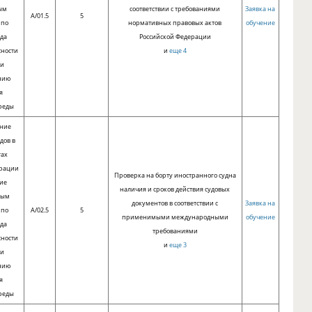
ым
соответствии с требованиями
Заявка на
A/01.5
5
 по
нормативных правовых актов
обучение
уда
Российской Федерации
сности
и
еще 4
 и
нию
я
реды
ание
дов в
тах
ерации
Проверка на борту иностранного судна
вие
наличия и сроков действия судовых
ным
документов в соответствии с
Заявка на
 по
A/02.5
5
применимыми международными
обучение
уда
требованиями
сности
и
еще 3
 и
нию
я
реды