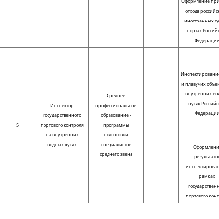
Оформление при
отхода российс
иностранных су
портах Россий
Федераци
Инспектирование
и плавучих объек
внутренних во
Среднее
путях Российс
Инспектор
профессиональное
Федераци
государственного
образование -
5
портового контроля
программы
на внутренних
подготовки
водных путях
специалистов
Оформлени
среднего звена
результато
инспектирован
рамках
государствен
портового кон