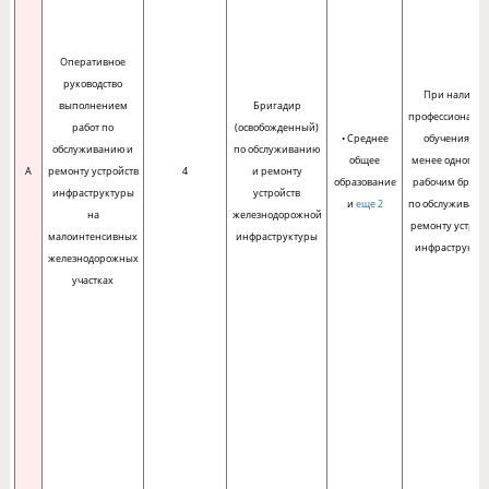
Оперативное
руководство
При наличии
выполнением
Бригадир
профессиональн
работ по
(освобожденный)
• Среднее
обучения - не
обслуживанию и
по обслуживанию
общее
менее одного г
A
ремонту устройств
4
и ремонту
образование
рабочим брига
инфраструктуры
устройств
и
еще 2
по обслуживани
на
железнодорожной
ремонту устрой
малоинтенсивных
инфраструктуры
инфраструкту
железнодорожных
участках