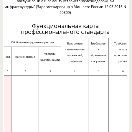
обслуживанию и ремонту устройств железнодорожной
инфраструктуры" (Зарегистрировано в Минюсте России 12.03.2018 N
50309)
Функциональная карта
профессионального стандарта
Обобщенные трудовые функции
Возможные
Требования
Требования к
наименования
к
опыту
уровень
должностей,
образованию
практическо
код
наименование
квалификации
профессий
и обучению
работы
1
2
3
4
5
6