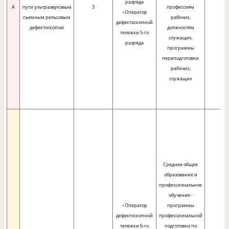
разряда
A
пути ультразвуковым
3
профессиям
• Оператор
съемным рельсовым
рабочих,
дефектоскопной
дефектоскопом
должностям
тележки 5-го
служащих,
разряда
программы
переподготовки
рабочих,
служащих
Среднее общее
образование и
профессиональное
обучение -
• Оператор
программы
дефектоскопной
профессиональной
тележки 6-го
подготовки по