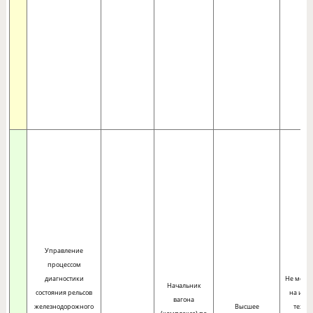
Управление
процессом
диагностики
Не менее
Начальник
состояния рельсов
на инж
вагона
железнодорожного
Высшее
техни