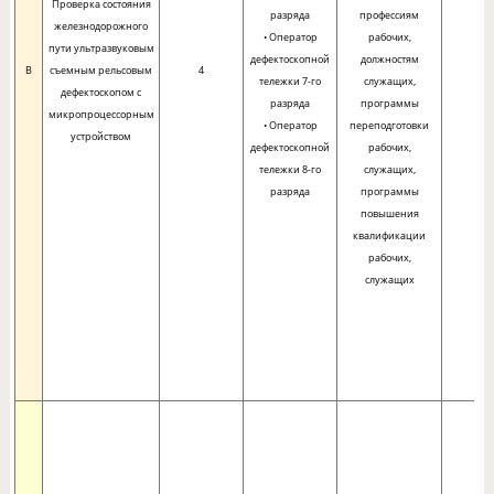
Проверка состояния
разряда
профессиям
железнодорожного
• Оператор
рабочих,
пути ультразвуковым
дефектоскопной
должностям
B
съемным рельсовым
4
тележки 7-го
служащих,
дефектоскопом с
разряда
программы
микропроцессорным
• Оператор
переподготовки
устройством
дефектоскопной
рабочих,
тележки 8-го
служащих,
разряда
программы
повышения
квалификации
рабочих,
служащих