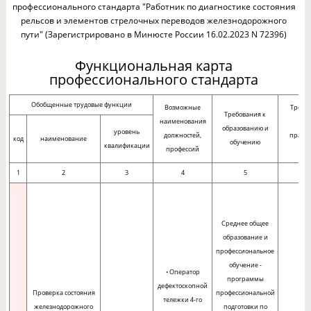
профессионального стандарта "Работник по диагностике состояния
рельсов и элементов стрелочных переводов железнодорожного
пути" (Зарегистрировано в Минюсте России 16.02.2023 N 72396)
Функциональная карта
профессионального стандарта
Обобщенные трудовые функции
Возможные
Требо
Требования к
наименования
оп
образованию и
уровень
должностей,
практ
код
наименование
обучению
квалификации
профессий
ра
1
2
3
4
5
Среднее общее
образование и
профессиональное
обучение -
• Оператор
программы
дефектоскопной
Проверка состояния
профессиональной
тележки 4-го
железнодорожного
подготовки по