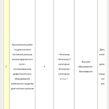
Выполнение работ
по диагностике
Для дол
состояния рельсов
• Инженер
категори
железнодорожного
• Инженер II
раб
Высшее
пути с
категории
должност
C
6
образование -
использованием
• Инженер I
ни
бакалавриат
дефектоскопного
категории
(предше
оборудования
и
еще 1
катего
мобильного средства
менее 
диагностики рельсов