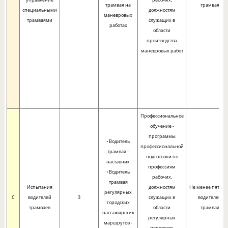
трамвая на
трамвая
специальными
должностям
маневровых
трамваями
служащих в
работах
области
производства
маневровых работ
Профессиональное
обучение -
программы
• Водитель
профессиональной
трамвая -
подготовки по
наставник
профессиям
• Водитель
рабочих,
трамвая
Испытания
должностям
Не менее пяти л
регулярных
C
водителей
3
служащих в
водителем
городских
трамваев
области
трамвая
пассажирских
регулярных
маршрутов -
перевозок