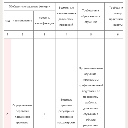
Обобщенные трудовые функции
Возможные
Требования к
Требования к
наименования
опыту
образованию и
уровень
должностей,
практической
код
наименование
обучению
квалификации
профессий
работы
1
2
3
4
5
6
Профессиональное
обучение -
программы
профессиональной
подготовки по
профессиям
Водитель
рабочих,
Осуществление
трамвая
должностям
перевозки
регулярных
A
3
служащих в
-
пассажиров
городских
области
трамваем
пассажирских
регулярных