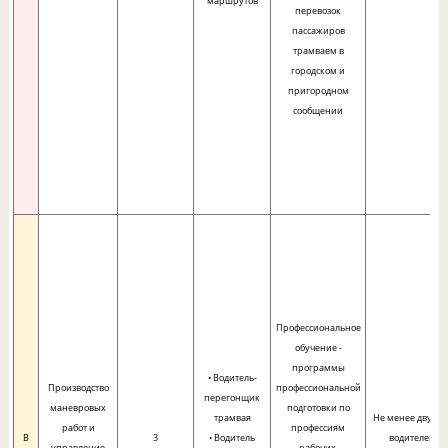
маршрутов
перевозок
пассажиров
трамваем в
городском и
пригородном
сообщении
Профессиональное
обучение -
программы
• Водитель-
Производство
профессиональной
перегонщик
маневровых
подготовки по
трамвая
Не менее двух ле
работ и
профессиям
B
3
• Водитель
водителем
управление
рабочих,