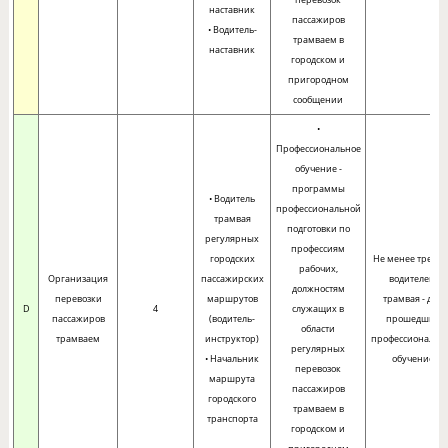
наставник
пассажиров
• Водитель-
трамваем в
наставник
городском и
пригородном
сообщении
•
Профессиональное
обучение -
программы
• Водитель
профессиональной
трамвая
подготовки по
регулярных
профессиям
городских
Не менее трех ле
рабочих,
Организация
пассажирских
водителем
должностям
перевозки
маршрутов
трамвая - для
D
4
служащих в
пассажиров
(водитель-
прошедших
области
трамваем
инструктор)
профессиональн
регулярных
• Начальник
обучение
перевозок
маршрута
пассажиров
городского
трамваем в
транспорта
городском и