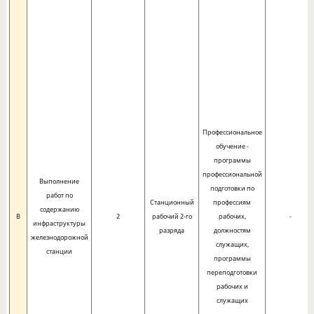
Профессиональное
обучение -
программы
профессиональной
Выполнение
подготовки по
работ по
Станционный
профессиям
содержанию
B
2
рабочий 2-го
рабочих,
-
инфраструктуры
разряда
должностям
железнодорожной
служащих,
станции
программы
переподготовки
рабочих и
служащих