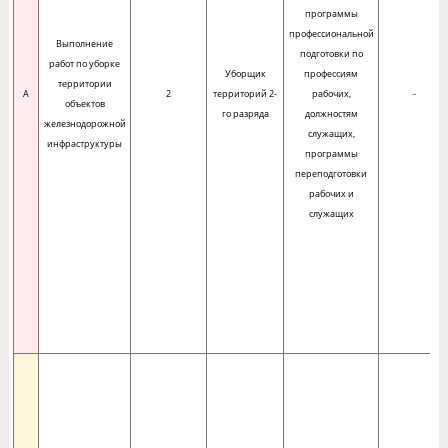
программы
профессиональной
Выполнение
подготовки по
работ по уборке
Уборщик
профессиям
территории
A
2
территорий 2-
рабочих,
-
объектов
го разряда
должностям
железнодорожной
служащих,
инфраструктуры
программы
переподготовки
рабочих и
служащих