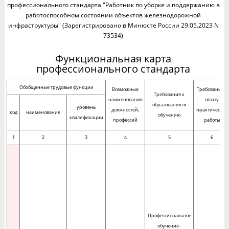
профессионального стандарта "Работник по уборке и поддержанию в
работоспособном состоянии объектов железнодорожной
инфраструктуры" (Зарегистрировано в Минюсте России 29.05.2023 N
73534)
Функциональная карта
профессионального стандарта
Обобщенные трудовые функции
Возможные
Требования к
Требования к
наименования
опыту
образованию и
уровень
должностей,
практической
код
наименование
обучению
квалификации
профессий
работы
1
2
3
4
5
6
Профессиональное
обучение -