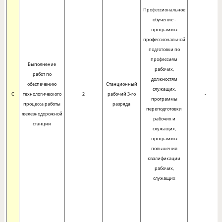
Профессиональное
обучение -
программы
профессиональной
подготовки по
профессиям
Выполнение
рабочих,
работ по
должностям
обеспечению
Станционный
служащих,
C
технологического
2
рабочий 3-го
-
программы
процесса работы
разряда
переподготовки
железнодорожной
рабочих и
станции
служащих,
программы
повышения
квалификации
рабочих,
служащих