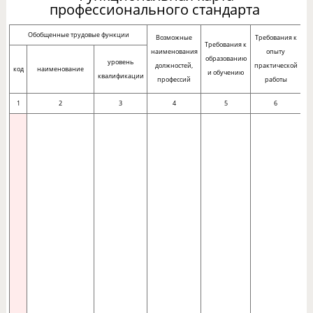
профессионального стандарта
Обобщенные трудовые функции
Возможные
Требования к
Требования к
наименования
опыту
образованию
уровень
должностей,
практической
код
наименование
и обучению
квалификации
профессий
работы
1
2
3
4
5
6
А
э
ж