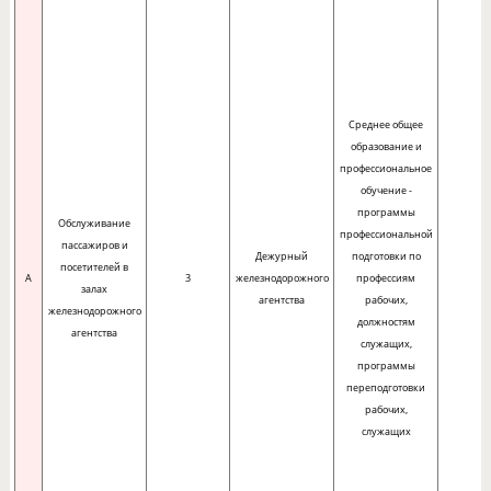
Среднее общее
образование и
профессиональное
обучение -
программы
Обслуживание
профессиональной
пассажиров и
Дежурный
подготовки по
посетителей в
A
3
железнодорожного
профессиям
залах
агентства
рабочих,
железнодорожного
должностям
агентства
служащих,
программы
переподготовки
рабочих,
служащих