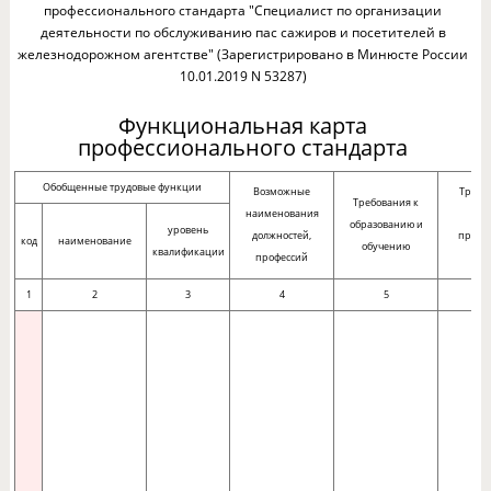
профессионального стандарта "Специалист по организации
деятельности по обслуживанию пас сажиров и посетителей в
железнодорожном агентстве" (Зарегистрировано в Минюсте России
10.01.2019 N 53287)
Функциональная карта
профессионального стандарта
Обобщенные трудовые функции
Возможные
Требо
Требования к
наименования
оп
образованию и
уровень
должностей,
практ
код
наименование
обучению
квалификации
профессий
ра
1
2
3
4
5