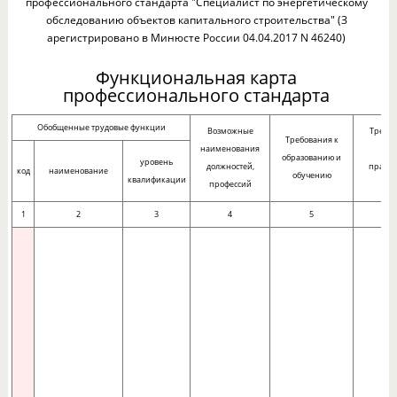
профессионального стандарта "Специалист по энергетическому
обследованию объектов капитального строительства" (З
арегистрировано в Минюсте России 04.04.2017 N 46240)
Функциональная карта
профессионального стандарта
Обобщенные трудовые функции
Возможные
Требов
Требования к
наименования
оп
образованию и
уровень
должностей,
практи
код
наименование
обучению
квалификации
профессий
раб
1
2
3
4
5