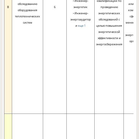
• Инженер-
квалификации по
обследованию
или жи
B
6
энергетик
проведению
оборудования
коммун
• Инженер-
энергетических
теплотехнических
сфере 
энергоаудитор
обследований с
систем
менее го
и
еще 1
целью повышения
энергетической
энергоау
эффективности и
орган
энергосбережения