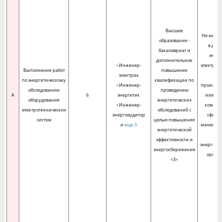
Высшее
Не менее
образование -
в дол
бакалавриат и
инже
дополнительное
• Инженер-
электроэ
Выполнение работ
повышение
электрик
по энергетическому
квалификации по
• Инженер-
производ
обследованию
проведению
A
6
энергетик
или жи
оборудования
энергетических
• Инженер-
коммун
электротехнических
обследований с
энергоаудитор
сфере 
систем
целью повышения
и
еще 3
менее го
энергетической
эффективности и
энергоау
энергосбережения
орган
<3>