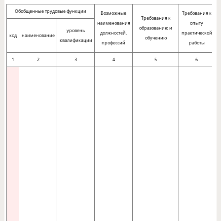
Обобщенные трудовые функции
Возможные
Требования к
Требования к
наименования
опыту
образованию и
уровень
должностей,
практической
код
наименование
обучению
квалификации
профессий
работы
1
2
3
4
5
6