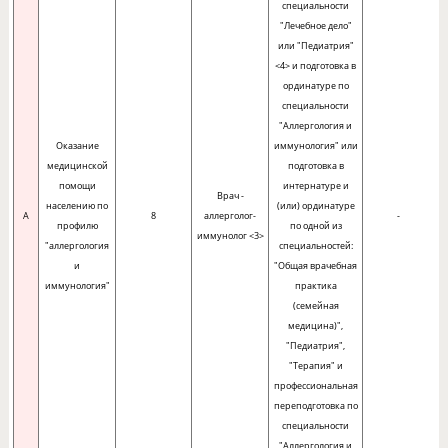
специальности
"Лечебное дело"
или "Педиатрия"
<4> и подготовка в
ординатуре по
специальности
"Аллергология и
Оказание
иммунология" или
медицинской
подготовка в
з
помощи
интернатуре и
Врач -
населению по
(или) ординатуре
A
8
аллерголог-
-
профилю
по одной из
иммунолог <3>
"аллергология
специальностей:
и
"Общая врачебная
иммунология"
практика
(семейная
медицина)",
"Педиатрия",
"Терапия" и
профессиональная
переподготовка по
специальности
"Аллергология и