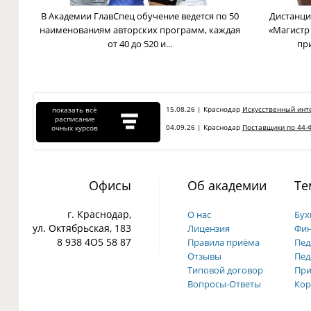
В Академии ГлавСпец обучение ведется по 50
Дистанци
наименованиям авторских программ, каждая
«Магистр
от 40 до 520 и...
пр
15.08.26 | Краснодар
Искусственный инте
показать всё
расписание
04.09.26 | Краснодар
Поставщики по 44-Ф
очных курсов
Офисы
Об академии
Те
г. Краснодар,
О нас
Бух
ул. Октябрьская, 183
Лицензия
Фин
8 938 4О5 58 87
Правила приёма
Пед
Отзывы
Пед
Типовой договор
При
Вопросы-Ответы
Кор