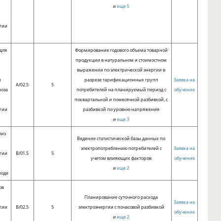
и
еще 5
гии
для
Формирование годового объема товарной
продукции в натуральном и стоимостном
выражении по электрической энергии в
и
разрезе тарификационных групп
Заявка на
A/02.5
5
ноза
потребителей на планируемый период с
обучение
поквартальной и помесячной разбивкой, с
гии
разбивкой по уровню напряжения
и
еще 3
лиз
Ведение статистической базы данных по
электропотреблению потребителей с
Заявка на
гии
B/01.5
5
учетом влияющих факторов
обучение
и
еще 2
иоде
ов
Планирование суточного расхода
Заявка на
гии
B/02.5
5
электроэнергии с почасовой разбивкой
обучение
и
еще 2