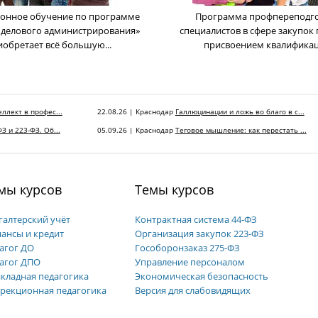
онное обучение по программе
Программа профпереподг
 делового администрирования»
cпециалистов в сфере закупок 
иобретает всё большую...
присвоением квалификаци
ллект в профес...
22.08.26 | Краснодар
Галлюцинации и ложь во благо в с...
З и 223-ФЗ. Об...
05.09.26 | Краснодар
Теговое мышление: как перестать ...
мы курсов
Темы курсов
галтерский учёт
Контрактная система 44-ФЗ
ансы и кредит
Организация закупок 223-ФЗ
агог ДО
Гособоронзаказ 275-ФЗ
агог ДПО
Управление персоналом
кладная педагогика
Экономическая безопасность
рекционная педагогика
Версия для слабовидящих