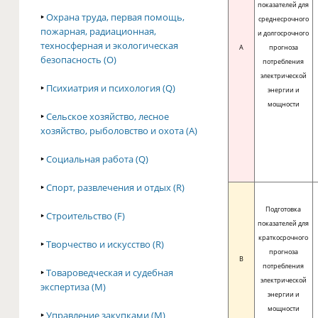
показателей для
‣
Охрана труда, первая помощь,
среднесрочного
пожарная, радиационная,
и долгосрочного
техносферная и экологическая
A
прогноза
безопасность (O)
потребления
электрической
‣
Психиатрия и психология (Q)
энергии и
мощности
‣
Сельское хозяйство, лесное
хозяйство, рыболовство и охота (A)
‣
Социальная работа (Q)
‣
Спорт, развлечения и отдых (R)
Подготовка
‣
Строительство (F)
показателей для
краткосрочного
‣
Творчество и искусство (R)
прогноза
B
потребления
‣
Товароведческая и судебная
электрической
экспертиза (M)
энергии и
мощности
‣
Управление закупками (M)