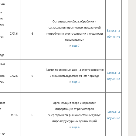
иоде
ра
лиз
Организация сбора, обработки и
ров
согласования прогнозных показателей
Заявка на
C/01.6
6
потребления электроэнергии и мощности
гии
обучение
покупателями
и
еще 7
и
оде
зных
Расчет прогнозных цен на электроэнергию
Заявка на
нса
C/02.6
6
и мощность в долгосрочном периоде
обучение
гии
и
еще 3
абот
Организация сбора и обработки
я
информации от регуляторов
Заявка на
D/01.6
6
энергорынков, рынка системных услуг,
обучение
и
инфраструктурных организаций
и
еще 4
иоде