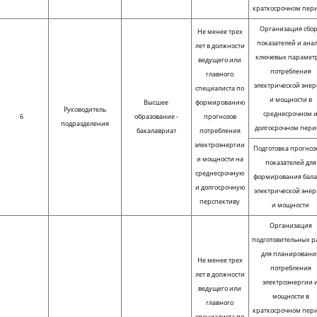
краткосрочном пер
Организация сбо
Не менее трех
показателей и ана
лет в должности
ключевых парамет
ведущего или
потребления
главного
электрической энер
специалиста по
и мощности в
Высшее
формированию
Руководитель
среднесрочном 
6
образование -
прогнозов
подразделения
долгосрочном пери
бакалавриат
потребления
электроэнергии
Подготовка прогно
и мощности на
показателей для
среднесрочную
формирования бала
и долгосрочную
электрической энер
перспективу
и мощности
Организация
подготовительных р
для планировани
Не менее трех
потребления
лет в должности
электроэнергии 
ведущего или
мощности в
главного
краткосрочном пер
специалиста по