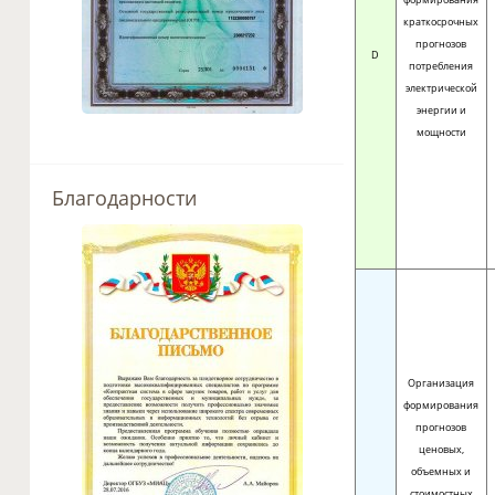
краткосрочных
прогнозов
D
потребления
электрической
энергии и
мощности
Благодарности
Организация
формирования
прогнозов
ценовых,
объемных и
стоимостных