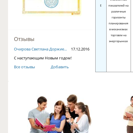
E
показателей на
различные
горизонты
планирования
в механизмах
торговли на
Отзывы
энергорынках
Очирова Светлана Доржие...
17.12.2016
С наступающим Новым годом!
Все отзывы
Добавить