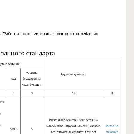
та "Работник по формированию прогнозов потребления
ального стандарта
довые функции
уровень
Трудовые действия
код
(подуровень)
квалификации
8
9
10
11
лиз
я
Расчет и анализ сезонных и суточных
и
максимумов нагрузки на месяц, квартал,
Заявка на
A/01.5
5
год, пять лет, до двадцати пяти лет
обучение