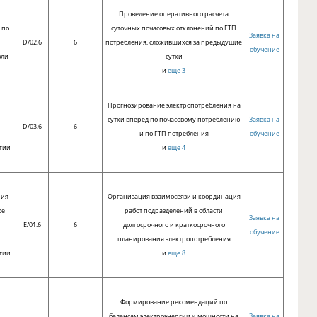
Проведение оперативного расчета
 по
суточных почасовых отклонений по ГТП
Заявка на
D/02.6
6
потребления, сложившихся за предыдущие
обучение
вли
сутки
и
еще 3
Прогнозирование электропотребления на
сутки вперед по почасовому потреблению
Заявка на
D/03.6
6
и по ГТП потребления
обучение
гии
и
еще 4
ния
Организация взаимосвязи и координация
ке
работ подразделений в области
Заявка на
E/01.6
6
долгосрочного и краткосрочного
обучение
планирования электропотребления
гии
и
еще 8
Формирование рекомендаций по
балансам электроэнергии и мощности на
Заявка на