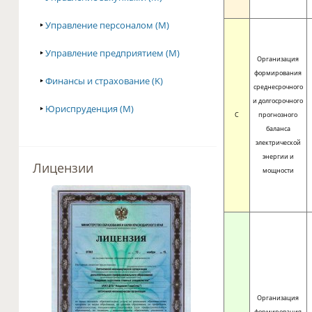
‣
Управление персоналом (M)
‣
Управление предприятием (M)
Организация
формирования
‣
Финансы и страхование (K)
среднесрочного
и долгосрочного
‣
Юриспруденция (M)
C
прогнозного
баланса
электрической
энергии и
Лицензии
мощности
Организация
формирования