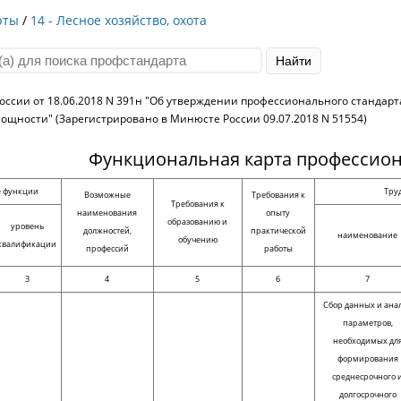
рты
/
14 - Лесное хозяйство, охота
оссии от 18.06.2018 N 391н "Об утверждении профессионального стандар
ощности" (Зарегистрировано в Минюсте России 09.07.2018 N 51554)
Функциональная карта профессион
е функции
Тру
Возможные
Требования к
Требования к
наименования
опыту
образованию и
уровень
должностей,
практической
наименование
обучению
квалификации
профессий
работы
3
4
5
6
7
Сбор данных и ана
параметров,
необходимых дл
формирования
среднесрочного 
долгосрочного