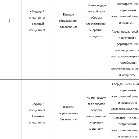
планирования
Не менее двух
потребления
• Ведущий
лет в области
Высшее
электрической энер
специалист
оборота
5
образование -
и мощности
• Главный
электрической
бакалавриат
специалист
энергии и
Расчет показателей 
мощности
подготовки к
формированию
среднесрочного 
долгосрочного прог
потребления
электрической энер
и мощности
Сбор данных и ана
потребления
электрической энер
Не менее двух
и мощности в
• Ведущий
лет в области
Высшее
краткосрочном пер
специалист
оборота
5
образование -
• Главный
электрической
Составление план
бакалавриат
специалист
энергии и
потребления
мощности
электрической энер
и мощности в