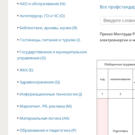
‣
АХО и обслуживание (N)
Все профстанда
‣
Антитеррор, ГО и ЧС (O)
‣
Библиотеки, архивы, музеи (R)
Приказ Минтруда Р
‣
Гостиницы, питание и туризм (I)
электроэнергии и м
‣
Государственное и муниципальное
управление (O)
Обобщенные трудовы
‣
ЖКХ (E)
код
наименование
‣
Здравоохранение (Q)
‣
Информационные технологии (J)
1
2
‣
Маркетинг, PR, реклама (M)
‣
Материальная логика (AA)
‣
Образование и педагогика (P)
Подготовка