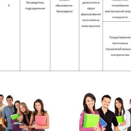
Руководитель
должностях в
6
образование -
потребления
подразделения
сфере
бакалавриат
электрической энер
формирования
и мощности
прогнозов на
энергорынках
Предоставление
прогнозных
показателей внеш
контрагентам