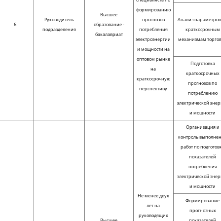
формированию
Высшее
Руководитель
прогнозов
Анализ параметров
6
образование -
подразделения
потребления
краткосрочным
бакалавриат
электроэнергии
механизмам торго
и мощности на
оптовом рынке
Подготовка
на
краткосрочных
краткосрочную
прогнозов по
перспективу
потреблению
электрической энер
и мощности
Организация и
контроль выполне
работ по подготов
показателей
потребления
электрической энер
и мощности
Не менее двух
Формирование
лет на
прогнозных
руководящих
Высшее
показателей