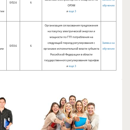
E/02.6
6
ОРЭМ
обучение
гии
и
еще 3
Организация согласования предложения
на покупку электрической энергии и
мощности по ГТП потребления на
следующий период регулирования с
Заявка на
E/03.6
6
ним
органами исполнительной власти субъекта
обучение
Российской Федерации в области
государственного регулирования тарифов
и
еще 3