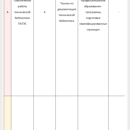
Обеспечение
профессиональное
Техник по
работы
образование -
документации
A
технической
4
программы
-
технической
библиотеки
подготовки
библиотеки
ПАТЭС
квалифицированных
служащих