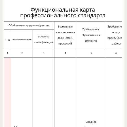
Функциональная карта
профессионального стандарта
Обобщенные трудовые функции
Возможные
Требования к
Требования к
наименования
опыту
образованию и
уровень
должностей,
практической
код
наименование
обучению
квалификации
профессий
работы
1
2
3
4
5
6
Среднее