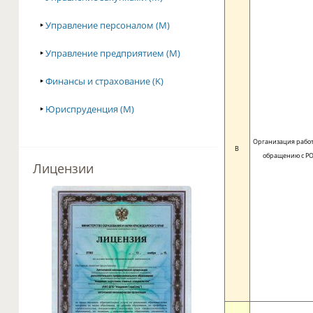
‣
Управление персоналом (M)
‣
Управление предприятием (M)
‣
Финансы и страхование (K)
‣
Юриспруденция (M)
Организация работ
B
обращению с Р
Лицензии