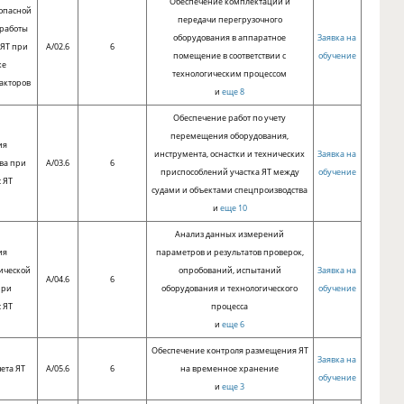
Обеспечение комплектации и
опасной
передачи перегрузочного
 работы
оборудования в аппаратное
Заявка на
 ЯТ при
A/02.6
6
помещение в соответствии с
обучение
ке
технологическим процессом
акторов
и
еще 8
Обеспечение работ по учету
перемещения оборудования,
ия
инструмента, оснастки и технических
Заявка на
ва при
A/03.6
6
приспособлений участка ЯТ между
обучение
 ЯТ
судами и объектами спецпроизводства
и
еще 10
Анализ данных измерений
ия
параметров и результатов проверок,
ической
опробований, испытаний
Заявка на
A/04.6
6
при
оборудования и технологического
обучение
 ЯТ
процесса
и
еще 6
Обеспечение контроля размещения ЯТ
Заявка на
ета ЯТ
A/05.6
6
на временное хранение
обучение
и
еще 3