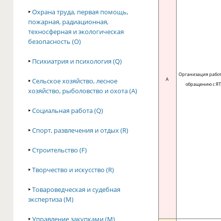
‣
Охрана труда, первая помощь,
пожарная, радиационная,
техносферная и экологическая
безопасность (O)
‣
Психиатрия и психология (Q)
Организация работ
A
‣
Сельское хозяйство, лесное
обращению с Я
хозяйство, рыболовство и охота (A)
‣
Социальная работа (Q)
‣
Спорт, развлечения и отдых (R)
‣
Строительство (F)
‣
Творчество и искусство (R)
‣
Товароведческая и судебная
экспертиза (M)
‣
Управление закупками (M)