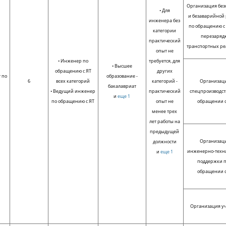
Организация без
• Для
и безаварийной
инженера без
по обращению с
категории
перезаряд
практический
транспортных ре
опыт не
• Инженер по
требуется, для
• Высшее
обращению с ЯТ
других
 по
образование -
6
всех категорий
категорий -
Организац
Т
бакалавриат
• Ведущий инженер
практический
спецпроизводст
и
еще 1
по обращению с ЯТ
опыт не
обращении с
менее трех
лет работы на
предыдущей
Организац
должности
инженерно-техн
и
еще 1
поддержки 
обращении с
Организация уч