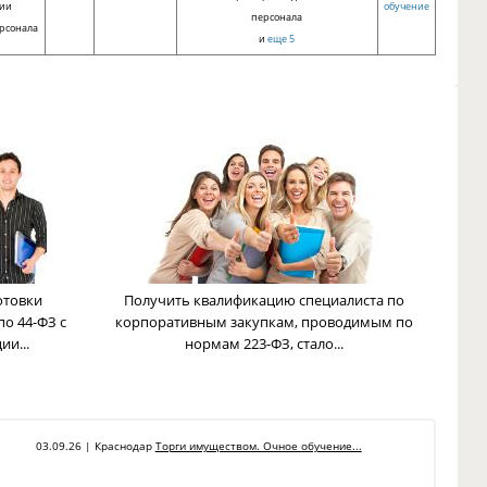
ции
обучение
персонала
рсонала
и
еще 5
отовки
Получить квалификацию специалиста по
по 44-ФЗ с
корпоративным закупкам, проводимым по
и...
нормам 223-ФЗ, стало...
03.09.26 | Краснодар
Торги имуществом. Очное обучение...