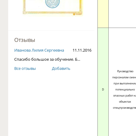
Отзывы
Очирова Светлана Доржие...
17.12.2016
С наступающим Новым годом!
Все отзывы
Добавить
Руководство
персоналом сме
при выполнени
D
потенциально
опасных работ н
объектах
спецпроизводств