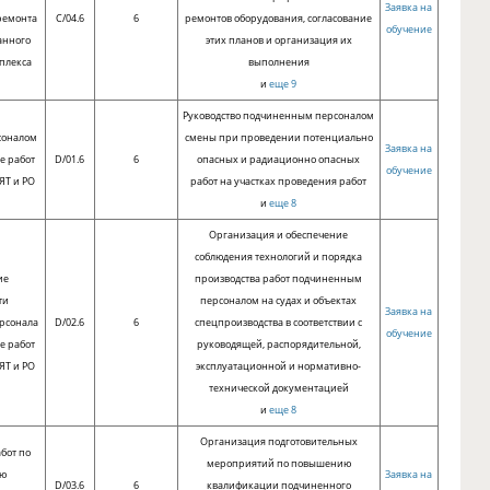
Заявка на
ремонта
C/04.6
6
ремонтов оборудования, согласование
обучение
анного
этих планов и организация их
плекса
выполнения
и
еще 9
Руководство подчиненным персоналом
соналом
смены при проведении потенциально
Заявка на
е работ
D/01.6
6
опасных и радиационно опасных
обучение
ЯТ и РО
работ на участках проведения работ
и
еще 8
Организация и обеспечение
соблюдения технологий и порядка
ие
производства работ подчиненным
ти
персоналом на судах и объектах
Заявка на
рсонала
D/02.6
6
спецпроизводства в соответствии с
обучение
е работ
руководящей, распорядительной,
ЯТ и РО
эксплуатационной и нормативно-
технической документацией
и
еще 8
Организация подготовительных
бот по
мероприятий по повышению
ю
Заявка на
D/03.6
6
квалификации подчиненного