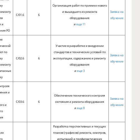
му
Организация работ по приемке нового
ремонту
и вышедшего из ремонта
Заявка на
C/01.6
6
ля
оборудования
обучение
и и
и
еще 11
ния РО
ия
ической
Участие в разработке и внедрении
от по
стандартов и технических условий по
Заявка на
му
C/02.6
6
эксплуатации, содержанию и ремонту
обучение
ремонту
оборудования
запасных
и
еще 3
му
нтроля
ояния и
Обеспечение технического контроля
Заявка на
C/03.6
6
состояния и ремонта оборудования
ого и
обучение
и
еще 8
го
ия
Разработка перспективных и текущих
ние
планов (графиков) ремонта, осмотров,
го
испытаний и профилактических