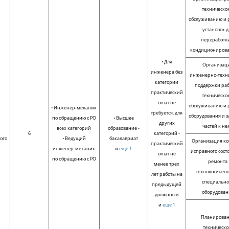
техническо
обслуживанию и 
установок д
переработк
кондиционирова
• Для
Организац
инженера без
инженерно-техн
категории
поддержки раб
практический
техническо
опыт не
обслуживанию и 
• Инженер-механик
требуется, для
оборудования и 
по обращению с РО
• Высшее
других
частей к не
всех категорий
образование -
6
категорий -
ого
• Ведущий
бакалавриат
Организация ко
практический
инженер-механик
и
еще 1
исправного сост
опыт не
по обращению с РО
ремонта
менее трех
технологическ
лет работы на
специально
предыдущей
оборудован
должности
и
еще 1
Планирова
техническо