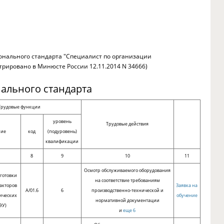
сионального стандарта "Специалист по организации
стрировано в Минюсте России 12.11.2014 N 34666)
ального стандарта
Трудовые функции
уровень
Трудовые действия
ние
код
(подуровень)
квалификации
8
9
10
11
Осмотр обслуживаемого оборудования
готовки
на соответствие требованиям
еакторов
Заявка на
A/01.6
6
производственно-технической и
ических
обучение
нормативной документации
ЭУ)
и
еще 6