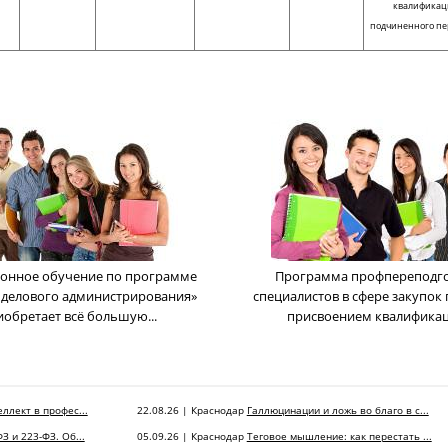
квалифика
подчиненного пе
онное обучение по программе
Программа профпереподг
 делового администрирования»
cпециалистов в сфере закупок 
иобретает всё большую...
присвоением квалификаци
ллект в профес...
22.08.26 | Краснодар
Галлюцинации и ложь во благо в с...
З и 223-ФЗ. Об...
05.09.26 | Краснодар
Теговое мышление: как перестать ...