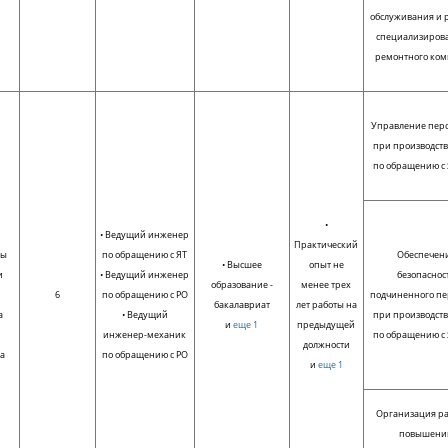
обслуживания и 
специализиров
ремонтного ком
Управление пер
при производств
по обращению с 
•
• Ведущий инженер
Практический
ны
по обращению с ЯТ
Обеспечен
• Высшее
опыт не
и
• Ведущий инженер
безопаснос
образование -
менее трех
6
по обращению с РО
подчиненного пе
бакалавриат
лет работы на
а
• Ведущий
при производств
и
еще 1
предыдущей
инженер-механик
по обращению с 
должности
а
по обращению с РО
и
еще 1
Организация ра
повышени