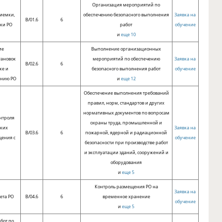
Организация мероприятий по
иемки,
обеспечению безопасного выполнения
Заявка на
B/01.6
6
ки РО
работ
обучение
и
еще 10
ие
Выполнение организационных
тановок
мероприятий по обеспечению
Заявка на
B/02.6
6
ке и
безопасного выполнения работ
обучение
анию РО
и
еще 12
Обеспечение выполнения требований
правил, норм, стандартов и других
нормативных документов по вопросам
нтроля
охраны труда, промышленной и
ских
Заявка на
B/03.6
6
пожарной, ядерной и радиационной
щения с
обучение
безопасности при производстве работ
и эксплуатации зданий, сооружений и
оборудования
и
еще 5
Контроль размещения РО на
Заявка на
ета РО
B/04.6
6
временное хранение
обучение
и
еще 5
бот по