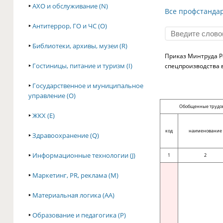
‣
АХО и обслуживание (N)
Все профстанда
‣
Антитеррор, ГО и ЧС (O)
‣
Библиотеки, архивы, музеи (R)
Приказ Минтруда Ро
‣
Гостиницы, питание и туризм (I)
спецпроизводства в
‣
Государственное и муниципальное
управление (O)
Обобщенные трудо
‣
ЖКХ (E)
код
наименование
‣
Здравоохранение (Q)
‣
Информационные технологии (J)
1
2
‣
Маркетинг, PR, реклама (M)
‣
Материальная логика (AA)
‣
Образование и педагогика (P)