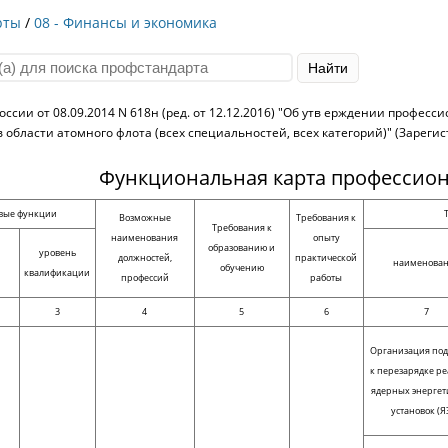
рты
/
08 - Финансы и экономика
ссии от 08.09.2014 N 618н (ред. от 12.12.2016) "Об утв ерждении профес
 области атомного флота (всех специальностей, всех категорий)" (Зареги
Функциональная карта профессион
вые функции
Возможные
Требования к
Требования к
наименования
опыту
образованию и
уровень
должностей,
практической
наименова
обучению
квалификации
профессий
работы
3
4
5
6
7
Организация под
к перезарядке р
ядерных энергет
установок (Я