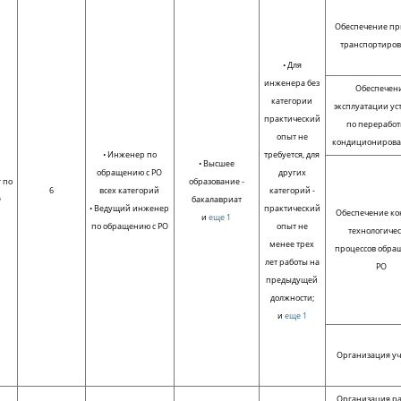
Обеспечение пр
транспортиров
• Для
инженера без
Обеспечен
категории
эксплуатации ус
практический
по переработ
опыт не
кондициониров
• Инженер по
требуется, для
• Высшее
обращению с РО
других
 по
образование -
6
всех категорий
категорий -
О
бакалавриат
• Ведущий инженер
практический
Обеспечение ко
и
еще 1
по обращению с РО
опыт не
технологиче
менее трех
процессов обра
лет работы на
РО
предыдущей
должности;
и
еще 1
Организация уч
Организация ра