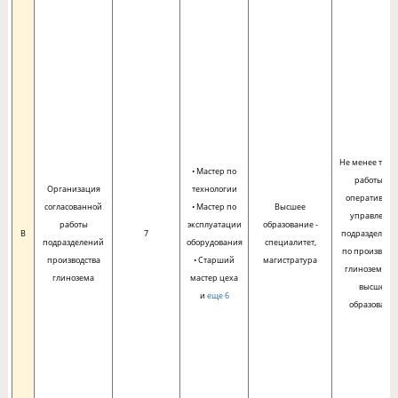
Не менее трех 
• Мастер по
работы по
Организация
технологии
оперативно
согласованной
• Мастер по
Высшее
управлени
работы
эксплуатации
образование -
B
7
подразделен
подразделений
оборудования
специалитет,
по производс
производства
• Старший
магистратура
глинозема п
глинозема
мастер цеха
высшем
и
еще 6
образовани