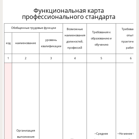
Функциональная карта
профессионального стандарта
Обобщенные трудовые функции
Возможные
Требования 
Требования к
наименования
опыту
образованию и
уровень
должностей,
практическо
код
наименование
обучению
квалификации
профессий
работы
1
2
3
4
5
6
Организация
• Среднее
• Не менее трех
выполнения