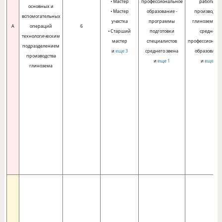
• Мастер
профессиональное
работы в
основных и
• Мастер
образование -
производств
вспомогательных
участка
программы
глинозема п
A
операций
6
• Старший
подготовки
среднем
технологическим
мастер
специалистов
профессионал
подразделением
и
еще 3
среднего звена
образовани
производства
и
еще 1
и
еще 1
глинозема