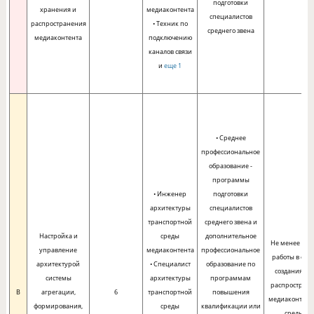
подготовки
хранения и
медиаконтента
специалистов
распространения
• Техник по
среднего звена
медиаконтента
подключению
каналов связи
и
еще 1
• Среднее
профессиональное
образование -
программы
• Инженер
подготовки
архитектуры
специалистов
транспортной
среднего звена и
Настройка и
среды
дополнительное
Не менее трех
управление
медиаконтента
профессиональное
работы в обл
архитектурой
• Специалист
образование по
создания и/
системы
архитектуры
программам
распростран
B
агрегации,
6
транспортной
повышения
медиаконтент
формирования,
среды
квалификации или
среднего