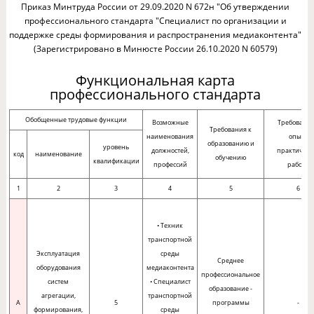
Приказ Минтруда России от 29.09.2020 N 672н "Об утверждении
профессионального стандарта "Специалист по организации и
поддержке среды формирования и распространения медиаконтента"
(Зарегистрировано в Минюсте России 26.10.2020 N 60579)
Функциональная карта
профессионального стандарта
Обобщенные трудовые функции
Возможные
Требования
Требования к
наименования
опыту
образованию и
уровень
должностей,
практическ
код
наименование
обучению
квалификации
профессий
работы
1
2
3
4
5
6
• Техник
транспортной
Эксплуатация
среды
Среднее
оборудования
медиаконтента
профессиональное
систем
• Специалист
образование -
агрегации,
транспортной
A
5
программы
-
формирования,
среды