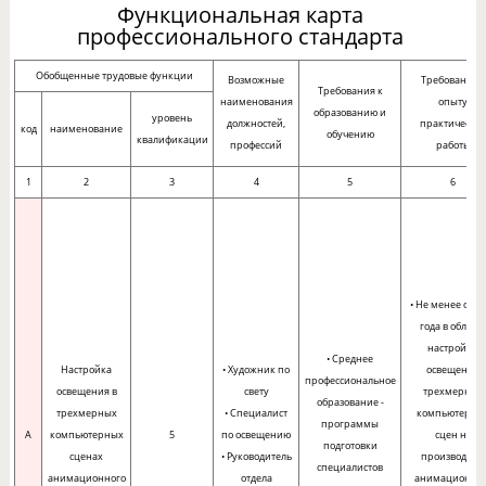
Функциональная карта
профессионального стандарта
Обобщенные трудовые функции
Возможные
Требования к
Требования к
наименования
опыту
образованию и
уровень
должностей,
практическо
код
наименование
обучению
квалификации
профессий
работы
1
2
3
4
5
6
• Не менее одно
года в област
настройки
• Среднее
Настройка
• Художник по
освещения
профессиональное
освещения в
свету
трехмерных
образование -
трехмерных
• Специалист
компьютерны
программы
A
компьютерных
5
по освещению
сцен на
подготовки
сценах
• Руководитель
производстве
специалистов
анимационного
отдела
анимационно