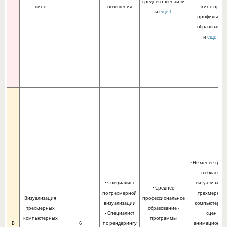
среднего звенаили
кино
освещения
кино при
и
еще 1
профильном
образовании
и
еще 1
• Не менее трех 
в области
• Специалист
визуализаци
• Среднее
по трехмерной
трехмерных
Визуализация
профессиональное
визуализации
компьютерны
трехмерных
образование -
• Специалист
сцен
компьютерных
программы
B
6
по рендерингу
анимационно