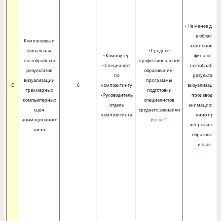
• Не менее двух 
в области
Компоновка и
компоновки 
финальная
• Среднее
• Компоузер
финальной
постобработка
профессиональное
• Специалист
постобработк
результатов
образование -
по
результатов
визуализации
программы
C
6
композитингу
визуализации 
трехмерных
подготовки
• Руководитель
производстве
компьютерных
специалистов
отдела
анимационно
сцен
среднего звенаили
композитинга
кино при
анимационного
и
еще 1
непрофильно
кино
образовании
и
еще 1