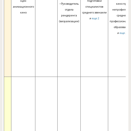
сцен
подготовки
• Руководитель
кино при
анимационного
специалистов
отдела
непрофильно
кино
среднего звенаили
рендеринга
среднем
и
еще 2
(визуализации)
профессиональ
образовании
и
еще 2