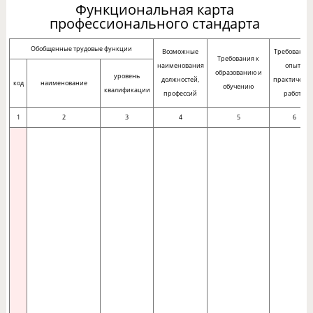
Функциональная карта
профессионального стандарта
Обобщенные трудовые функции
Возможные
Требования 
Требования к
наименования
опыту
образованию и
уровень
должностей,
практическо
код
наименование
обучению
квалификации
профессий
работы
1
2
3
4
5
6