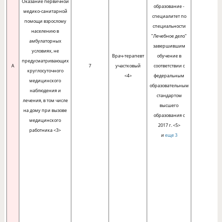
Оказание первичной
образование -
медико-санитарной
специалитет по
помощи взрослому
специальности
населению в
"Лечебное дело"
амбулаторных
завершившим
условиях, не
Врач-терапевт
обучение в
предусматривающих
A
7
участковый
соответствии с
круглосуточного
<4>
федеральным
медицинского
образовательным
наблюдения и
стандартом
лечения, в том числе
высшего
на дому при вызове
образования с
медицинского
2017 г. <5>
работника <3>
и
еще 3