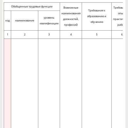
Обобщенные трудовые функции
Возможные
Требования
Требования к
наименования
опыту
образованию и
уровень
должностей,
практическ
код
наименование
обучению
квалификации
профессий
работы
1
2
3
4
5
6