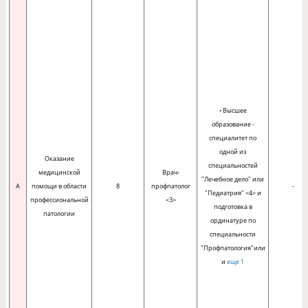
• Высшее
образование -
специалитет по
одной из
Оказание
специальностей
медицинской
Врач-
"Лечебное дело" или
A
помощи в области
8
профпатолог
-
"Педиатрия" <4> и
профессиональной
<3>
подготовка в
патологии
ординатуре по
специальности
"Профпатология"или
и
еще 1