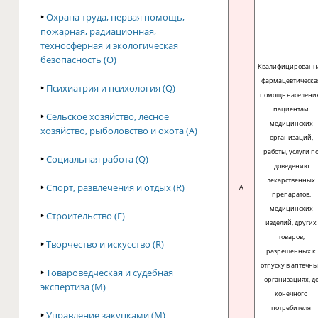
‣
Охрана труда, первая помощь,
пожарная, радиационная,
техносферная и экологическая
безопасность (O)
Квалифицированн
фармацевтическа
‣
Психиатрия и психология (Q)
помощь населени
пациентам
‣
Сельское хозяйство, лесное
медицинских
хозяйство, рыболовство и охота (A)
организаций,
работы, услуги п
‣
Социальная работа (Q)
доведению
лекарственных
‣
Спорт, развлечения и отдых (R)
A
препаратов,
медицинских
‣
Строительство (F)
изделий, других
товаров,
‣
Творчество и искусство (R)
разрешенных к
отпуску в аптечн
‣
Товароведческая и судебная
организациях, д
экспертиза (M)
конечного
потребителя
‣
Управление закупками (M)