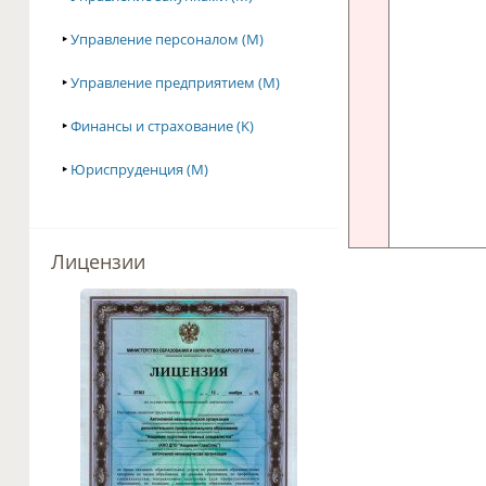
‣
Управление персоналом (M)
‣
Управление предприятием (M)
‣
Финансы и страхование (K)
‣
Юриспруденция (M)
Лицензии