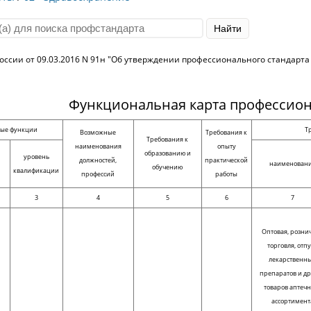
ссии от 09.03.2016 N 91н "Об утверждении профессионального стандарта
Функциональная карта профессион
вые функции
Т
Возможные
Требования к
Требования к
наименования
опыту
образованию и
уровень
должностей,
практической
наименован
обучению
квалификации
профессий
работы
3
4
5
6
7
Оптовая, розни
торговля, отп
лекарственн
препаратов и д
товаров аптечн
ассортимент