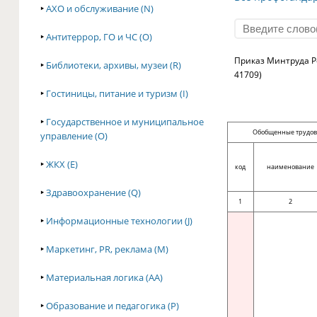
‣
АХО и обслуживание (N)
‣
Антитеррор, ГО и ЧС (O)
Приказ Минтруда Ро
‣
Библиотеки, архивы, музеи (R)
41709)
‣
Гостиницы, питание и туризм (I)
‣
Государственное и муниципальное
Обобщенные трудо
управление (O)
‣
ЖКХ (E)
код
наименование
‣
Здравоохранение (Q)
1
2
‣
Информационные технологии (J)
‣
Маркетинг, PR, реклама (M)
‣
Материальная логика (AA)
‣
Образование и педагогика (P)