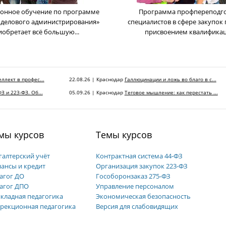
онное обучение по программе
Программа профпереподг
 делового администрирования»
cпециалистов в сфере закупок 
иобретает всё большую...
присвоением квалификаци
ллект в профес...
22.08.26 | Краснодар
Галлюцинации и ложь во благо в с...
З и 223-ФЗ. Об...
05.09.26 | Краснодар
Теговое мышление: как перестать ...
мы курсов
Темы курсов
галтерский учёт
Контрактная система 44-ФЗ
ансы и кредит
Организация закупок 223-ФЗ
агог ДО
Гособоронзаказ 275-ФЗ
агог ДПО
Управление персоналом
кладная педагогика
Экономическая безопасность
рекционная педагогика
Версия для слабовидящих