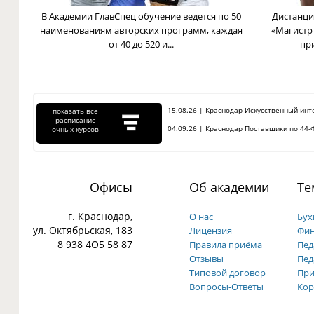
В Академии ГлавСпец обучение ведется по 50
Дистанци
наименованиям авторских программ, каждая
«Магистр
от 40 до 520 и...
пр
15.08.26 | Краснодар
Искусственный инте
показать всё
расписание
04.09.26 | Краснодар
Поставщики по 44-Ф
очных курсов
Офисы
Об академии
Те
г. Краснодар,
О нас
Бух
ул. Октябрьская, 183
Лицензия
Фин
8 938 4О5 58 87
Правила приёма
Пед
Отзывы
Пед
Типовой договор
При
Вопросы-Ответы
Кор