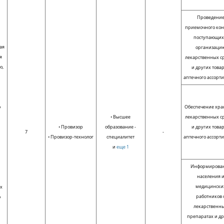
Проведени
приемочного кон
поступающих
ая
организаци
я
лекарственных с
ю,
и других това
аптечного ассорт
о
Обеспечение хра
• Высшее
лекарственных с
• Провизор
образование -
и других това
7
-
• Провизор-технолог
специалитет
аптечного ассорт
и
еще 1
Информирова
населения 
медицински
ых
работников 
о
лекарственн
препаратах и д