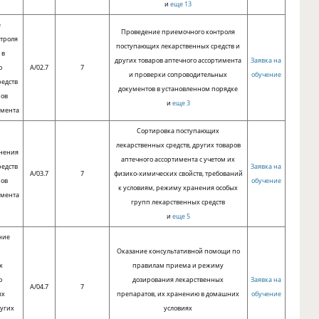
и
еще 13
е
Проведение приемочного контроля
троля
поступающих лекарственных средств и
 в
других товаров аптечного ассортимента
Заявка на
ю
A/02.7
7
и проверки сопроводительных
обучение
редств
документов в установленном порядке
ров
и
еще 3
имента
Сортировка поступающих
лекарственных средств, других товаров
нения
аптечного ассортимента с учетом их
редств
Заявка на
A/03.7
7
физико-химических свойств, требований
ров
обучение
к условиям, режиму хранения особых
имента
групп лекарственных средств
и
еще 5
ние
и
Оказание консультативной помощи по
х
правилам приема и режиму
о
дозирования лекарственных
Заявка на
A/04.7
7
ых
препаратов, их хранению в домашних
обучение
ругих
условиях