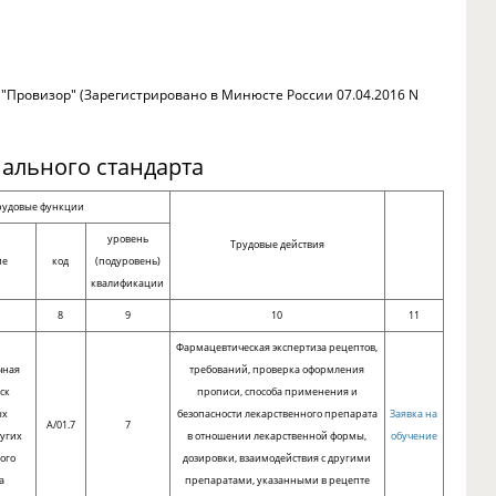
 "Провизор" (Зарегистрировано в Минюсте России 07.04.2016 N
ального стандарта
рудовые функции
уровень
Трудовые действия
ие
код
(подуровень)
квалификации
8
9
10
11
Фармацевтическая экспертиза рецептов,
чная
требований, проверка оформления
уск
прописи, способа применения и
ых
безопасности лекарственного препарата
Заявка на
A/01.7
7
ругих
в отношении лекарственной формы,
обучение
ого
дозировки, взаимодействия с другими
а
препаратами, указанными в рецепте