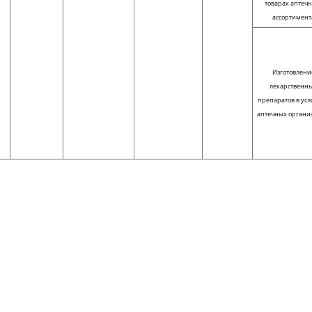
товарах аптечн
ассортимент
Изготовлени
лекарственн
препаратов в усл
аптечных органи