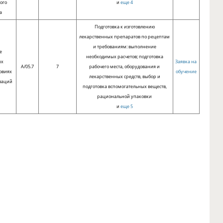
ого
и
еще 4
а
Подготовка к изготовлению
лекарственных препаратов по рецептам
и требованиям: выполнение
е
необходимых расчетов; подготовка
ых
Заявка на
A/05.7
7
рабочего места, оборудования и
овиях
обучение
лекарственных средств, выбор и
заций
подготовка вспомогательных веществ,
рациональной упаковки
и
еще 5