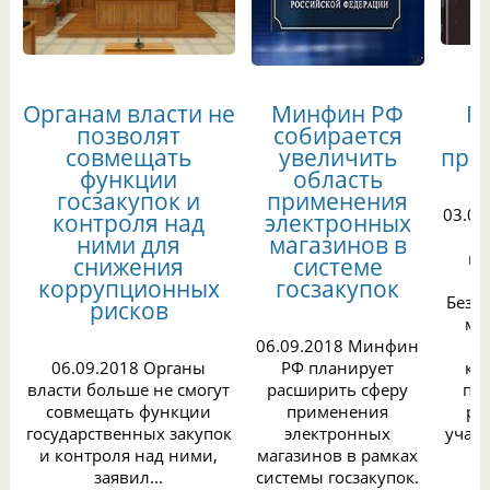
Органам власти не
Минфин РФ
Р
позволят
собирается
совмещать
увеличить
пре
функции
область
госзакупок и
применения
03.09
контроля над
электронных
ними для
магазинов в
пр
снижения
системе
коррупционных
госзакупок
Безде
рисков
мо
06.09.2018 Минфин
06.09.2018 Органы
РФ планирует
ко
власти больше не смогут
расширить сферу
пр
совмещать функции
применения
ре
государственных закупок
электронных
участ
и контроля над ними,
магазинов в рамках
заявил...
системы госзакупок.
с