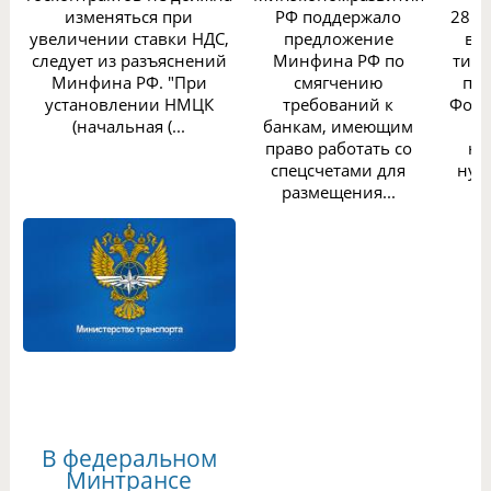
изменяться при
РФ поддержало
28.0
увеличении ставки НДС,
предложение
вн
следует из разъяснений
Минфина РФ по
типо
Минфина РФ. "При
смягчению
пос
установлении НМЦК
требований к
Форм
(начальная (...
банкам, имеющим
с
право работать со
на
спецсчетами для
нужн
размещения...
В федеральном
Минтрансе