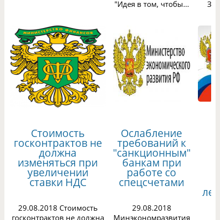
"Идея в том, чтобы...
Зак
Стоимость
Ослабление
госконтрактов не
требований к
должна
"санкционным"
п
изменяться при
банкам при
увеличении
работе со
к
ставки НДС
спецсчетами
ле
29.08.2018 Стоимость
29.08.2018
госконтрактов не должна
Минэкономразвития