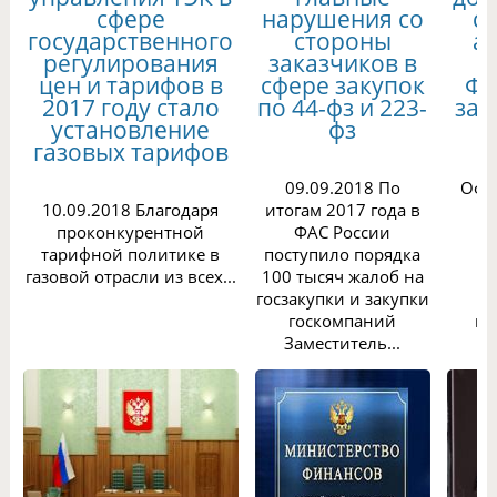
сфере
нарушения со
с
государственного
стороны
а
регулирования
заказчиков в
з
цен и тарифов в
сфере закупок
Фе
2017 году стало
по 44-фз и 223-
зак
установление
фз
газовых тарифов
0
09.09.2018 По
Офи
10.09.2018 Благодаря
итогам 2017 года в
дл
проконкурентной
ФАС России
и
тарифной политике в
поступило порядка
газовой отрасли из всех...
100 тысяч жалоб на
ф
госзакупки и закупки
госкомпаний
ис
Заместитель...