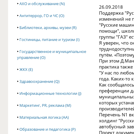
‣
АХО и обслуживание (N)
26.09.2018
Поддержка "Рус
‣
Антитеррор, ГО и ЧС (O)
изменений не п
"Русские машин
‣
Библиотеки, архивы, музеи (R)
помощи", школь
группы "ГАЗ" е
‣
Гостиницы, питание и туризм (I)
Я уверен, что 
труднодоступны
‣
Государственное и муниципальное
путём. «Поэтому
управление (O)
При этом Д.Ман
практика также
‣
ЖКХ (E)
"У нас по любо
года. Каких-то
‣
Здравоохранение (Q)
Как сообщалось
преференции дл
‣
Информационные технологии (J)
муниципальных 
которых устана
‣
Маркетинг, PR, реклама (M)
производителей
Перечень N1 вк
‣
Материальная логика (AA)
холдинг "Русск
автобусный зав
‣
Образование и педагогика (P)
Проект докумен