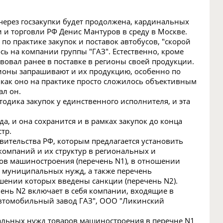
 через госзакупки будет продолжена, кардинальных
и торговли РФ Денис Мантуров в среду в Москве.
по практике закупок и поставок автобусов, "скорой
 на компании группы "ГАЗ". Естественно, кроме
вовал ранее в поставке в регионы своей продукции.
регионы запрашивают и их продукцию, особенно по
 как оно на практике просто сложилось объективным
ал он.
одика закупок у единственного исполнителя, и эта
а, и она сохранится и в рамках закупок до конца
тр.
вительства РФ, которым предлагается установить
компаний и их структур в региональных и
ров машиностроения (перечень N1), в отношении
и муниципальных нужд, а также перечень
ении которых введены санкции (перечень N2).
чень N2 включает в себя компании, входящие в
Автомобильный завод ГАЗ", ООО "Ликинский
пальных нужд товаров машиностроения в перечне N1