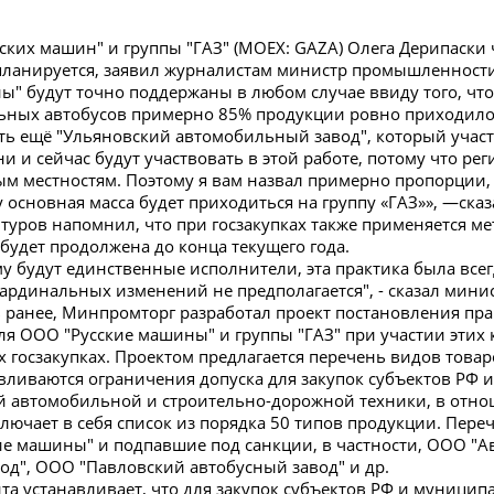
ских машин" и группы "ГАЗ" (MOEX: GAZA) Олега Дерипаски
ланируется, заявил журналистам министр промышленности 
ы" будут точно поддержаны в любом случае ввиду того, что 
ных автобусов примерно 85% продукции ровно приходилось
сть ещё "Ульяновский автомобильный завод", который участ
они и сейчас будут участвовать в этой работе, потому что 
м местностям. Поэтому я вам назвал примерно пропорции,
 основная масса будет приходиться на группу «ГАЗ»», —сказ
туров напомнил, что при госзакупках также применяется мет
 будет продолжена до конца текущего года.
му будут единственные исполнители, эта практика была всегд
 кардинальных изменений не предполагается", - сказал минис
 ранее, Минпромторг разработал проект постановления пра
я ООО "Русские машины" и группы "ГАЗ" при участии этих 
госзакупках. Проектом предлагается перечень видов това
вливаются ограничения допуска для закупок субъектов РФ 
 автомобильной и строительно-дорожной техники, в отнош
лючает в себя список из порядка 50 типов продукции. Пере
ие машины" и подпавшие под санкции, в частности, ООО "
од", ООО "Павловский автобусный завод" и др.
та устанавливает, что для закупок субъектов РФ и муници