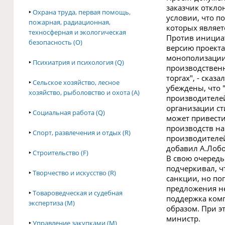
заказчик откло
‣
Охрана труда, первая помощь,
условии, что п
пожарная, радиационная,
которых являет
техносферная и экологическая
Против инициа
безопасность (O)
версию проекта
монополизации 
‣
Психиатрия и психология (Q)
производственн
торгах", - сказ
‣
Сельское хозяйство, лесное
убеждены, что 
хозяйство, рыболовство и охота (A)
производителей
организации ст
‣
Социальная работа (Q)
может привест
производств н
‣
Спорт, развлечения и отдых (R)
производителей
добавил А.Лобо
‣
Строительство (F)
В свою очеред
подчеркивал, ч
‣
Творчество и искусство (R)
санкции, но п
предложения не
‣
Товароведческая и судебная
поддержка комп
экспертиза (M)
образом. При э
министр.
‣
Управление закупками (M)