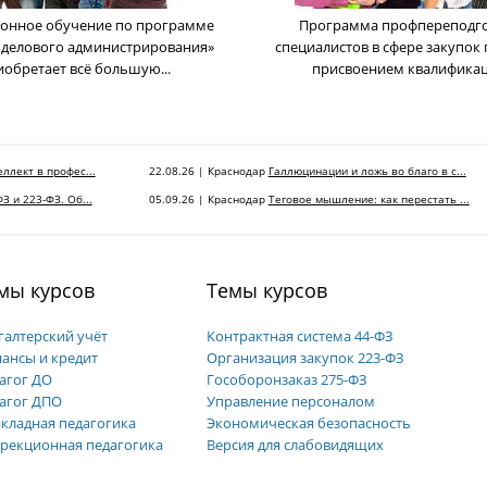
онное обучение по программе
Программа профпереподг
 делового администрирования»
cпециалистов в сфере закупок 
иобретает всё большую...
присвоением квалификаци
ллект в профес...
22.08.26 | Краснодар
Галлюцинации и ложь во благо в с...
З и 223-ФЗ. Об...
05.09.26 | Краснодар
Теговое мышление: как перестать ...
мы курсов
Темы курсов
галтерский учёт
Контрактная система 44-ФЗ
ансы и кредит
Организация закупок 223-ФЗ
агог ДО
Гособоронзаказ 275-ФЗ
агог ДПО
Управление персоналом
кладная педагогика
Экономическая безопасность
рекционная педагогика
Версия для слабовидящих