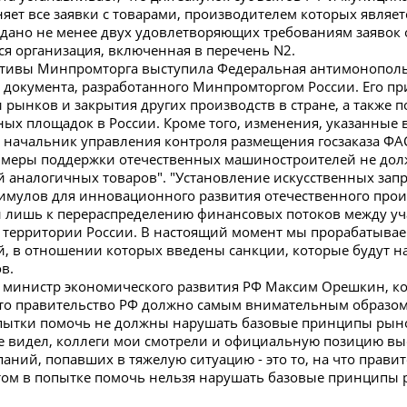
няет все заявки с товарами, производителем которых являет
одано не менее двух удовлетворяющих требованиям заявок 
ся организация, включенная в перечень N2.
тивы Минпромторга выступила Федеральная антимонополь
 документа, разработанного Минпромторгом России. Его пр
рынков и закрытия других производств в стране, а также 
ых площадок в России. Кроме того, изменения, указанные в 
ал начальник управления контроля размещения госзаказа ФАС
"меры поддержки отечественных машиностроителей не долж
 аналогичных товаров". "Установление искусственных зап
имулов для инновационного развития отечественного прои
и лишь к перераспределению финансовых потоков между у
а территории России. В настоящий момент мы прорабатыв
, в отношении которых введены санкции, которые будут на
в.
ь министр экономического развития РФ Максим Орешкин, 
то правительство РФ должно самым внимательным образом
опытки помочь не должны нарушать базовые принципы рыно
 видел, коллеги мои смотрели и официальную позицию выска
аний, попавших в тяжелую ситуацию - это то, на что прав
том в попытке помочь нельзя нарушать базовые принципы 