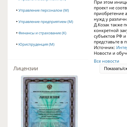
При этом иници
проект не соот
‣
Управление персоналом (M)
приобретение 
нужд у различн
‣
Управление предприятием (M)
Д.Козак также 
конкретной зак
‣
Финансы и страхование (K)
субъектов РФ и
представьте в п
‣
Юриспруденция (M)
Источник:
Инте
Новости и обуч
Все новости
Лицензии
Показать/с