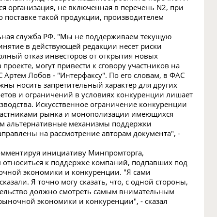
ся организация, не включенная в перечень N2, при
о поставке такой продукции, производителем
ная служба РФ. "Мы не поддерживаем текущую
инятие в действующей редакции несет риски
полный отказ инвесторов от открытия новых
проекте, могут привести к сговору участников на
 Артем Лобов - "Интерфаксу". По его словам, в ФАС
ны носить запретительный характер для других
ретов и ограничений в условиях конкуренции лишает
зводства. Искусственное ограничение конкуренции
частниками рынка и монополизации имеющихся
аем альтернативные механизмы поддержки
правлены на рассмотрение авторам документа", -
комментируя инициативу Минпромторга,
 относиться к поддержке компаний, подпавших под
чной экономики и конкуренции. "Я сами
зали. Я точно могу сказать, что, с одной стороны,
ительство должно смотреть самым внимательным
рыночной экономики и конкуренции", - сказал