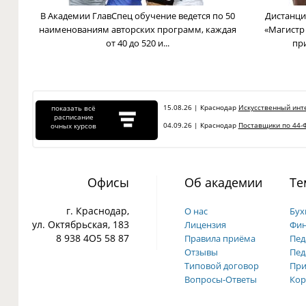
В Академии ГлавСпец обучение ведется по 50
Дистанци
наименованиям авторских программ, каждая
«Магистр
от 40 до 520 и...
пр
15.08.26 | Краснодар
Искусственный инте
показать всё
расписание
04.09.26 | Краснодар
Поставщики по 44-Ф
очных курсов
Офисы
Об академии
Те
г. Краснодар,
О нас
Бух
ул. Октябрьская, 183
Лицензия
Фин
8 938 4О5 58 87
Правила приёма
Пед
Отзывы
Пед
Типовой договор
При
Вопросы-Ответы
Кор