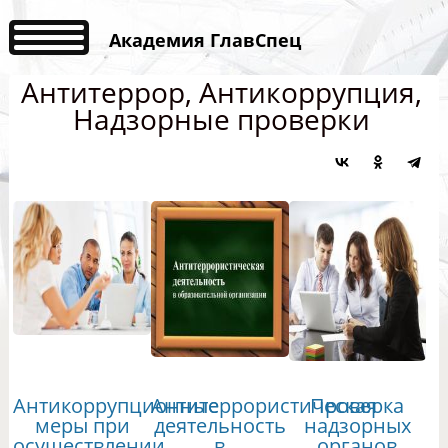
Академия ГлавСпец
Антитеррор, Антикоррупция,
Надзорные проверки
Антикоррупционные
Антитеррористическая
Проверка
меры при
деятельность
надзорных
осуществлении
в
органов