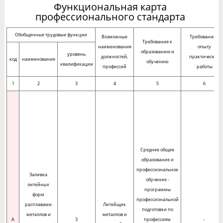
Функциональная карта
профессионального стандарта
Обобщенные трудовые функции
Возможные
Требования к
Требования к
наименования
опыту
образованию и
уровень
должностей,
практической
код
наименование
обучению
квалификации
профессий
работы
1
2
3
4
5
6
Среднее общее
образование и
профессиональное
Заливка
обучение -
литейных
программы
форм
профессиональной
расплавами
Литейщик
подготовки по
металлов и
металлов и
A
3
профессиям
-