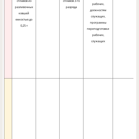
сплавов из
сплавов 3-го
рабочих,
разливочных
разряда
должностям
ковшей
служащих,
емкостью до
программы
0,25 т
переподготовки
рабочих,
служащих