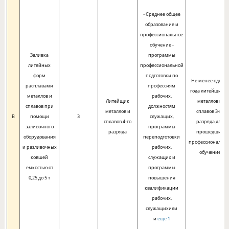
• Среднее общее
образование и
профессиональное
обучение -
Заливка
программы
литейных
профессиональной
форм
подготовки по
Не менее одного
расплавами
профессиям
года литейщико
металлов и
рабочих,
Литейщик
металлов и
сплавов при
должностям
металлов и
сплавов 3-го
B
помощи
3
служащих,
сплавов 4-го
разряда для
заливочного
программы
разряда
прошедших
оборудования
переподготовки
профессионально
и разливочных
рабочих,
обучение
ковшей
служащих и
емкостью от
программы
0,25 до 5 т
повышения
квалификации
рабочих,
служащихили
и
еще 1