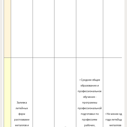
• Среднее общее
образование и
профессиональное
обучение -
Заливка
программы
литейных
профессиональной
форм
подготовки по
• Не менее одног
расплавами
профессиям
года литейщико
металлов и
рабочих,
металлов и