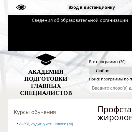
Вход в дистанционку
Сведения об образовательной организации
Все программы (30)
АКАДЕМИЯ
ПОДГОТОВКИ
Поиск программы по п
ГЛАВНЫХ
СПЕЦИАЛИСТОВ
Профста
Курсы обучения
жиролов
‣
АФХД, аудит, учет, налоги (M)