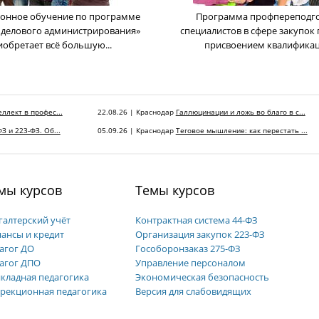
онное обучение по программе
Программа профпереподг
 делового администрирования»
cпециалистов в сфере закупок 
иобретает всё большую...
присвоением квалификаци
ллект в профес...
22.08.26 | Краснодар
Галлюцинации и ложь во благо в с...
З и 223-ФЗ. Об...
05.09.26 | Краснодар
Теговое мышление: как перестать ...
мы курсов
Темы курсов
галтерский учёт
Контрактная система 44-ФЗ
ансы и кредит
Организация закупок 223-ФЗ
агог ДО
Гособоронзаказ 275-ФЗ
агог ДПО
Управление персоналом
кладная педагогика
Экономическая безопасность
рекционная педагогика
Версия для слабовидящих