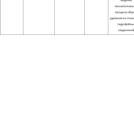
Ведение
технологическ
процесса сбор
удаления из сточн
гидрофобны
соединени