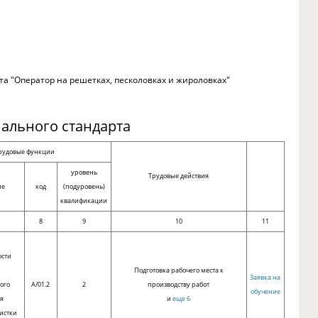
а "Оператор на решетках, песколовках и жироловках"
ального стандарта
рудовые функции
уровень
Трудовые действия
ие
код
(подуровень)
квалификации
8
9
10
11
ости
и
Подготовка рабочего места к
Заявка на
ого
A/01.2
2
производству работ
обучение
я
и
еще 6
истки