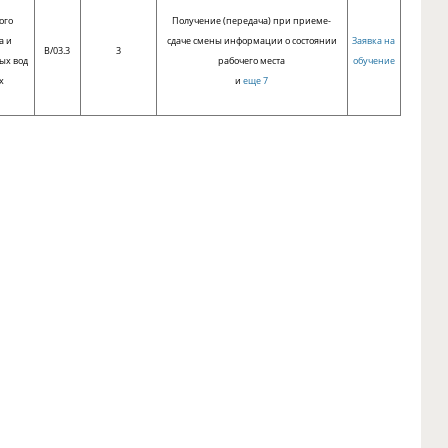
ого
Получение (передача) при приеме-
а и
сдаче смены информации о состоянии
Заявка на
B/03.3
3
ых вод
рабочего места
обучение
х
и
еще 7
й