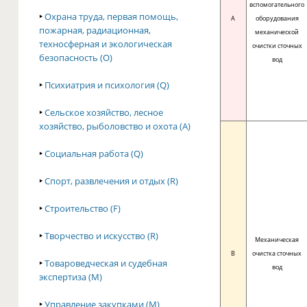
вспомогательного
‣
Охрана труда, первая помощь,
A
оборудования
пожарная, радиационная,
механической
техносферная и экологическая
очистки сточных
безопасность (O)
вод
‣
Психиатрия и психология (Q)
‣
Сельское хозяйство, лесное
хозяйство, рыболовство и охота (A)
‣
Социальная работа (Q)
‣
Спорт, развлечения и отдых (R)
‣
Строительство (F)
‣
Творчество и искусство (R)
Механическая
B
очистка сточных
‣
Товароведческая и судебная
вод
экспертиза (M)
‣
Управление закупками (M)