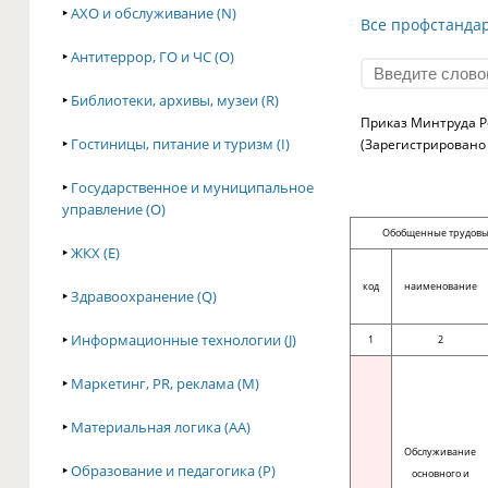
‣
АХО и обслуживание (N)
Все профстанда
‣
Антитеррор, ГО и ЧС (O)
‣
Библиотеки, архивы, музеи (R)
Приказ Минтруда Ро
‣
Гостиницы, питание и туризм (I)
(Зарегистрировано 
‣
Государственное и муниципальное
управление (O)
Обобщенные трудовы
‣
ЖКХ (E)
код
наименование
‣
Здравоохранение (Q)
‣
Информационные технологии (J)
1
2
‣
Маркетинг, PR, реклама (M)
‣
Материальная логика (AA)
Обслуживание
‣
Образование и педагогика (P)
основного и