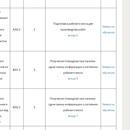
д
е
ремонт
и
Подготовка рабочего места для
Заявка на
ого
A/02.2
2
производства работ
обучение
я
и
еще 6
истки
д
ого
Получение (передача) при приеме-
ния из
сдаче смены информации о состоянии
Заявка на
B/01.3
3
упных
рабочего места
обучение
ых
и
еще 8
ого
Получение (передача) при приеме-
ания и
сдаче смены информации о состоянии
Заявка на
B/02.3
3
ых вод
рабочего места
обучение
х
и
еще 7
й