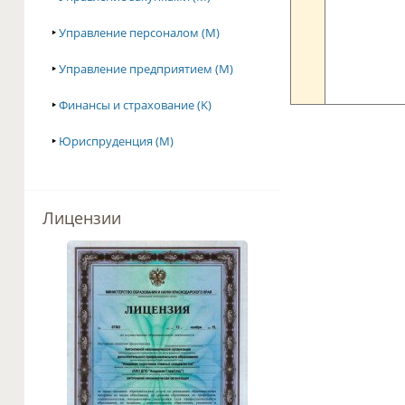
‣
Управление персоналом (M)
‣
Управление предприятием (M)
‣
Финансы и страхование (K)
‣
Юриспруденция (M)
Лицензии