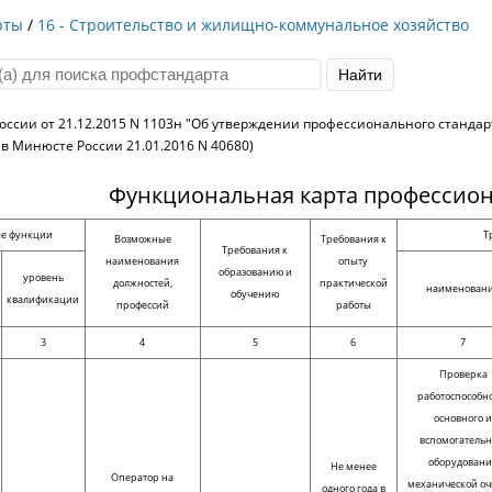
рты
/
16 - Строительство и жилищно-коммунальное хозяйство
ссии от 21.12.2015 N 1103н "Об утверждении профессионального стандарт
в Минюсте России 21.01.2016 N 40680)
Функциональная карта профессион
е функции
Т
Возможные
Требования к
Требования к
наименования
опыту
образованию и
уровень
должностей,
практической
наименован
обучению
квалификации
профессий
работы
3
4
5
6
7
Проверка
работоспособн
основного 
вспомогательн
оборудовани
Не менее
Оператор на
механической оч
одного года в