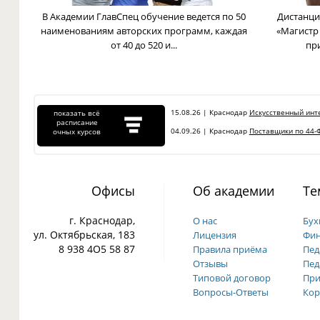
В Академии ГлавСпец обучение ведется по 50
Дистанци
наименованиям авторских программ, каждая
«Магистр
от 40 до 520 и...
пр
15.08.26 | Краснодар
Искусственный инте
показать всё
расписание
04.09.26 | Краснодар
Поставщики по 44-Ф
очных курсов
Офисы
Об академии
Те
г. Краснодар,
О нас
Бух
ул. Октябрьская, 183
Лицензия
Фин
8 938 4О5 58 87
Правила приёма
Пед
Отзывы
Пед
Типовой договор
При
Вопросы-Ответы
Кор