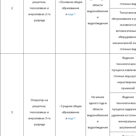
решетках,
• Основное общее
сточных во
области
2
песколовках и
образование
водоснабжения
Техническо
жироловках 2-го
и
еще 1
и
обслуживание и 
разряда
водоотведения
основного 
вспомогательн
оборудовани
механической оч
сточных во
Ведение
технологическ
процесса извлече
сточных вод кр
нерастворим
примесей
Не менее
Ведение
Оператор на
одного года в
технологическ
решетках,
• Среднее общее
области
процесса задерж
3
песколовках и
образование
водоснабжения
удаления из сточн
жироловках 3-го
и
еще 1
и
минеральны
разряда
водоотведения
загрязнени