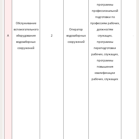
программы
профессиональной
подготовки по
Обслуживание
профессиям рабочих,
вспомогательного
Оператор
должностям
A
оборудования
2
водозаборных
служащих,
-
водозаборных
сооружений
программы
сооружений
переподготовки
рабочих, служащих,
программы
повышения
квалификации
рабочих, служащих