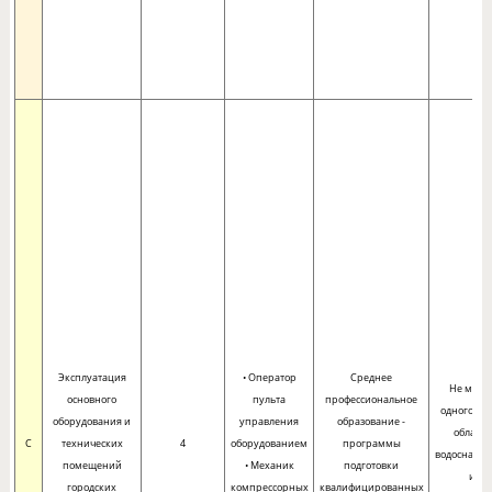
Эксплуатация
• Оператор
Среднее
Не мене
основного
пульта
профессиональное
одного год
оборудования и
управления
образование -
области
C
технических
4
оборудованием
программы
водоснабж
помещений
• Механик
подготовки
и
городских
компрессорных
квалифицированных