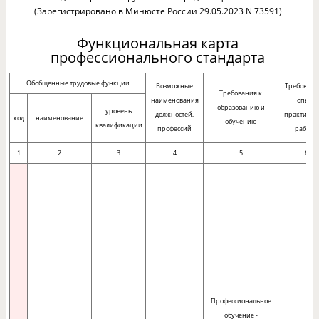
(Зарегистрировано в Минюсте России 29.05.2023 N 73591)
Функциональная карта
профессионального стандарта
Обобщенные трудовые функции
Возможные
Требовани
Требования к
наименования
опыту
образованию и
уровень
должностей,
практичес
код
наименование
обучению
квалификации
профессий
работы
1
2
3
4
5
6
Профессиональное
обучение -