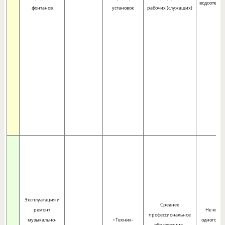
водоотведе
фонтанов
установок
рабочих (служащих)
Эксплуатация и
Среднее
ремонт
Не мене
профессиональное
музыкально-
• Техник-
одного год
образование -