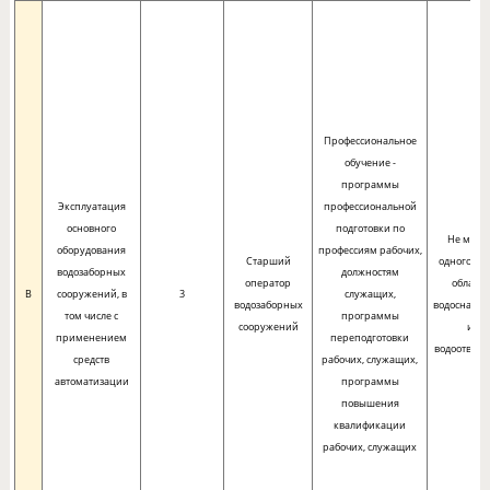
Профессиональное
обучение -
программы
Эксплуатация
профессиональной
основного
подготовки по
Не мене
оборудования
профессиям рабочих,
Старший
одного год
водозаборных
должностям
оператор
области
B
сооружений, в
3
служащих,
водозаборных
водоснабж
том числе с
программы
сооружений
и
применением
переподготовки
водоотведе
средств
рабочих, служащих,
автоматизации
программы
повышения
квалификации
рабочих, служащих