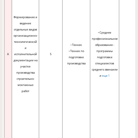
Формирование и
ведение
отдельных видов
• Среднее
организационно-
профессиональное
технологической
• Техник
образование -
и
• Техник по
программы
A
исполнительной
5
-
подготовке
подготовки
документации на
производства
специалистов
участке
среднего звенаили
производства
и
еще 1
строительно-
монтажных
работ