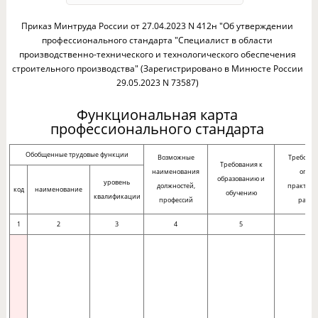
Приказ Минтруда России от 27.04.2023 N 412н "Об утверждении
профессионального стандарта "Специалист в области
производственно-технического и технологического обеспечения
строительного производства" (Зарегистрировано в Минюсте России
29.05.2023 N 73587)
Функциональная карта
профессионального стандарта
Обобщенные трудовые функции
Возможные
Требован
Требования к
наименования
опыт
образованию и
уровень
должностей,
практиче
код
наименование
обучению
квалификации
профессий
работ
1
2
3
4
5
6