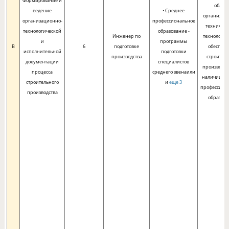
Формирование и
област
ведение
• Среднее
организац
организационно-
профессиональное
техническ
технологической
образование -
Инженер по
технологич
и
программы
B
6
подготовке
обеспеч
исполнительной
подготовки
производства
строител
документации
специалистов
производст
процесса
среднего звенаили
наличии ср
строительного
и
еще 3
профессион
производства
образов