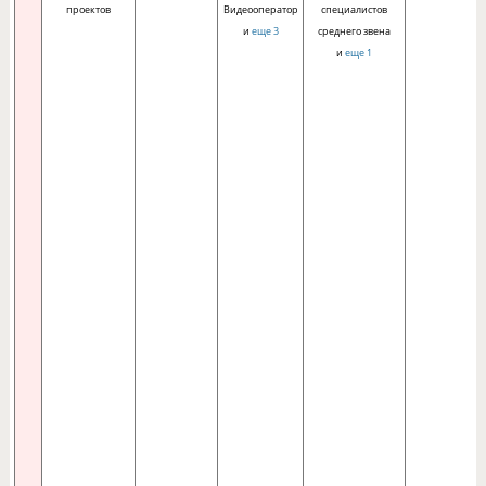
проектов
Видеооператор
специалистов
и
еще 3
среднего звена
и
еще 1