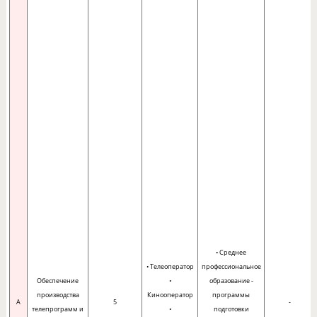
• Среднее
• Телеоператор
профессиональное
Обеспечение
•
образование -
производства
Кинооператор
программы
A
5
-
телепрограмм и
•
подготовки