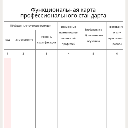
Функциональная карта
профессионального стандарта
Обобщенные трудовые функции
Возможные
Требования к
Требования к
наименования
опыту
образованию и
уровень
должностей,
практической
код
наименование
обучению
квалификации
профессий
работы
1
2
3
4
5
6