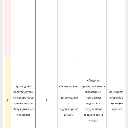
• Среднее
Руководство
• Телеоператор
профессиональное
работой других
•
образование -
Опыт работы
телеоператоров
Кинооператор
программы
оператором
B
5
и технического
•
подготовки
не менее
обслуживающего
Видеооператор
специалистов
двух лет
персонала
и
еще 3
среднего звена
и
еще 1