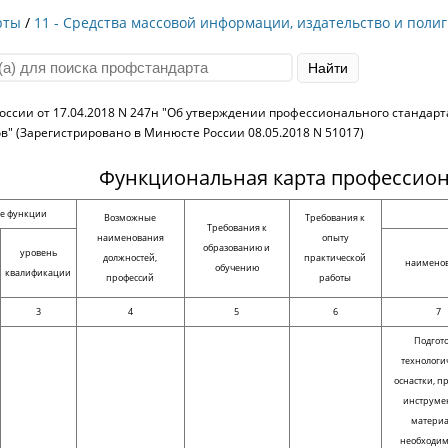
рты
/
11 - Средства массовой информации, издательство и поли
оссии от 17.04.2018 N 247н "Об утверждении профессионального стандарт
в" (Зарегистрировано в Минюсте России 08.05.2018 N 51017)
Функциональная карта профессион
е функции
Возможные
Требования к
Требования к
наименования
опыту
образованию и
уровень
должностей,
практической
наимено
обучению
квалификации
профессий
работы
3
4
5
6
7
Подгот
технологи
оснастки, п
инструме
материа
необходим