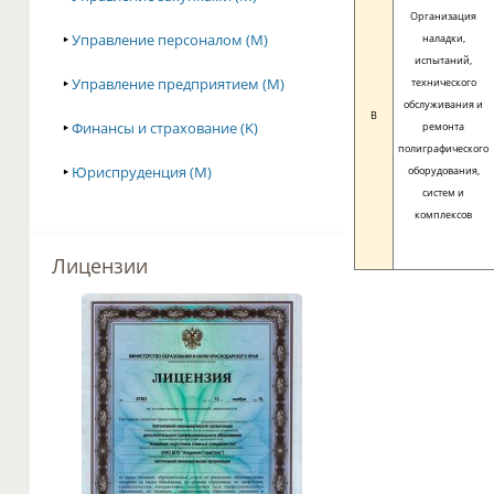
Организация
‣
Управление персоналом (M)
наладки,
испытаний,
‣
Управление предприятием (M)
технического
обслуживания и
B
‣
Финансы и страхование (K)
ремонта
полиграфического
‣
Юриспруденция (M)
оборудования,
систем и
комплексов
Лицензии