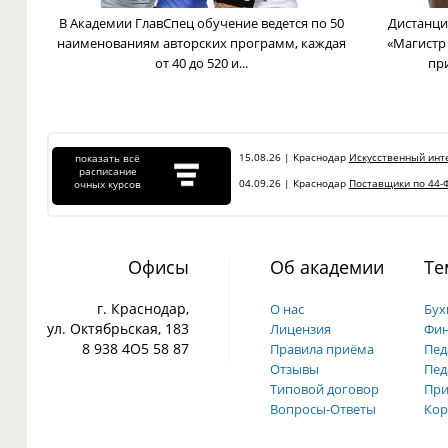
В Академии ГлавСпец обучение ведется по 50
Дистанци
наименованиям авторских программ, каждая
«Магистр
от 40 до 520 и...
пр
15.08.26 | Краснодар
Искусственный инте
показать всё
расписание
04.09.26 | Краснодар
Поставщики по 44-Ф
очных курсов
Офисы
Об академии
Те
г. Краснодар,
О нас
Бух
ул. Октябрьская, 183
Лицензия
Фин
8 938 4О5 58 87
Правила приёма
Пед
Отзывы
Пед
Типовой договор
При
Вопросы-Ответы
Кор