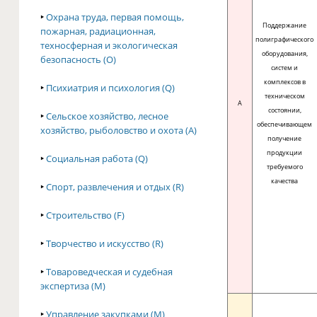
‣
Охрана труда, первая помощь,
Поддержание
пожарная, радиационная,
полиграфического
техносферная и экологическая
оборудования,
безопасность (O)
систем и
комплексов в
‣
Психиатрия и психология (Q)
техническом
A
состоянии,
‣
Сельское хозяйство, лесное
обеспечивающем
хозяйство, рыболовство и охота (A)
получение
продукции
‣
Социальная работа (Q)
требуемого
качества
‣
Спорт, развлечения и отдых (R)
‣
Строительство (F)
‣
Творчество и искусство (R)
‣
Товароведческая и судебная
экспертиза (M)
‣
Управление закупками (M)