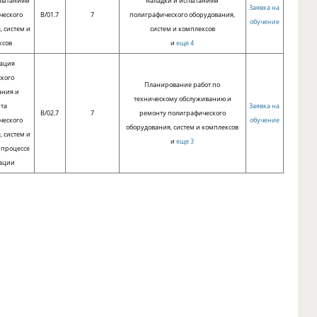
спытаниям
наладки и испытаниям
Заявка на
ческого
B/01.7
7
полиграфического оборудования,
обучение
, систем и
систем и комплексов
ксов
и
еще 4
ация
ского
Планирование работ по
ания и
техническому обслуживанию и
та
Заявка на
B/02.7
7
ремонту полиграфического
ческого
обучение
оборудования, систем и комплексов
, систем и
и
еще 3
 процессе
тации