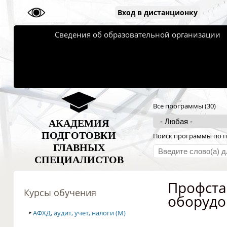
Вход в дистанционку
Сведения об образовательной организации
Все программы (30)
АКАДЕМИЯ
ПОДГОТОВКИ
Поиск программы по п
ГЛАВНЫХ
СПЕЦИАЛИСТОВ
Профста
Курсы обучения
оборудо
‣
АФХД, аудит, учет, налоги (M)