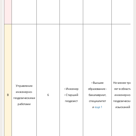
• Высшее
Не менее трех
Управление
• Инженер
образование -
лет в области
инженерно-
B
6
• Старший
бакалавриат,
инженерно-
геодезическими
геодезист
специалитет
геодезических
работами
и
еще 1
изысканий