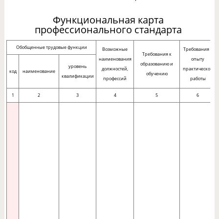
Функциональная карта
профессионального стандарта
Обобщенные трудовые функции
Возможные
Требования к
Требования к
наименования
опыту
образованию и
уровень
должностей,
практической
код
наименование
обучению
квалификации
профессий
работы
1
2
3
4
5
6