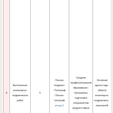
Среднее
• Техник-
Не менее
профессиональное
Выполнение
геодезист
одного года в
образование -
инженерно-
• Топограф
области
A
5
программы
геодезических
• Техник-
инженерно-
подготовки
работ
топограф
геодезических
специалистов
и
еще 2
изысканий
среднего звена