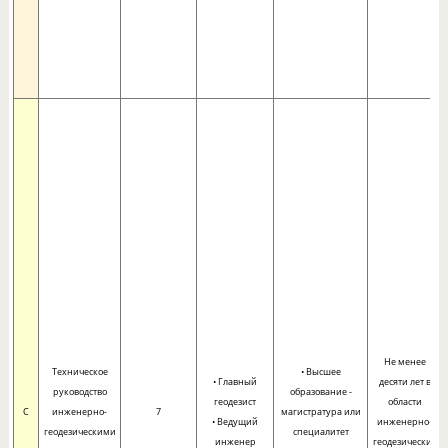
Не менее
Техническое
• Высшее
• Главный
десяти лет в
руководство
образование -
геодезист
области
C
инженерно-
7
магистратура или
• Ведущий
инженерно-
геодезическими
специалитет
инженер
геодезических