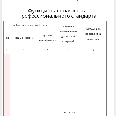
Функциональная карта
профессионального стандарта
Обобщенные трудовые функции
Возможные
Тре
Требования к
наименования
образованию и
уровень
должностей,
пра
код
наименование
обучению
квалификации
профессий
1
2
3
4
5
• Слесарь по