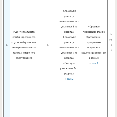
• Слесарь по
ремонту
технологических
установок 6-го
• Среднее
ТОиР уникального,
разряда
профессиональное
Не ме
комбинированного,
• Слесарь по
образование -
года п
крупногабаритного и
ремонту
программы
E
5
с бо
экспериментального
технологических
подготовки
(пр
газотранспортного
установок 7-го
квалифицированных
р
оборудования
разряда
рабочих
• Слесарь-
и
еще 1
ремонтник 6-го
разряда
и
еще 2