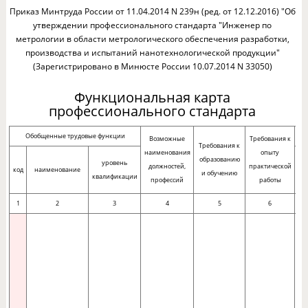
Приказ Минтруда России от 11.04.2014 N 239н (ред. от 12.12.2016) "Об
утверждении профессионального стандарта "Инженер по
метрологии в области метрологического обеспечения разработки,
производства и испытаний нанотехнологической продукции"
(Зарегистрировано в Минюсте России 10.07.2014 N 33050)
Функциональная карта
профессионального стандарта
Обобщенные трудовые функции
Возможные
Требования к
Требования к
наименования
опыту
образованию
уровень
должностей,
практической
код
наименование
и обучению
квалификации
профессий
работы
1
2
3
4
5
6
с
а
а