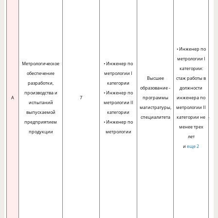
М
ко
т
• Инженер по
р
метрологии I
на
Метрологическое
• Инженер по
категории:
обеспечение
метрологии I
Высшее
стаж работы в
д
разработки,
категории
образование -
должности
производства и
• Инженер по
A
7
программы
инженера по
испытаний
метрологии II
магистратуры,
метрологии II
выпускаемой
категории
специалитета
категории не
предприятием
• Инженер по
менее трех
продукции
метрологии
лет
п
и
еще 2
и
т
ха
чи