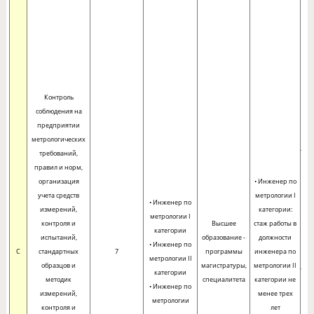
за
Контроль
соблюдения на
предприятии
метрологических
требований,
правил и норм,
организация
• Инженер по
учета средств
метрологии I
• Инженер по
измерений,
категории:
метрологии I
п
контроля и
Высшее
стаж работы в
категории
испытаний,
образование -
должности
• Инженер по
C
стандартных
7
программы
инженера по
метрологии II
образцов и
магистратуры,
метрологии II
категории
методик
специалитета
категории не
• Инженер по
измерений,
менее трех
метрологии
контроля и
лет