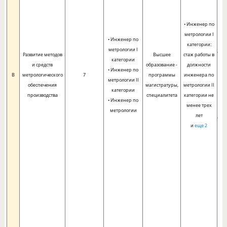
• Инженер по
метрологии I
• Инженер по
категории:
метрологии I
Развитие методов
Высшее
стаж работы в
категории
и средств
образование -
должности
• Инженер по
п
B
метрологического
7
программы
инженера по
метрологии II
со
обеспечения
магистратуры,
метрологии II
категории
м
производства
специалитета
категории не
• Инженер по
менее трех
метрологии
лет
и
еще 2
мо
н
и
т