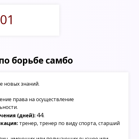
01
по борьбе самбо
е новых знаний.
ение права на осуществление
ьности.
44
ения (дней):
.
кация:
тренер, тренер по виду спорта, старший
лиц, имеющих или получающих высшее или