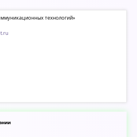
оммуникационных технологий»
t.ru
ании