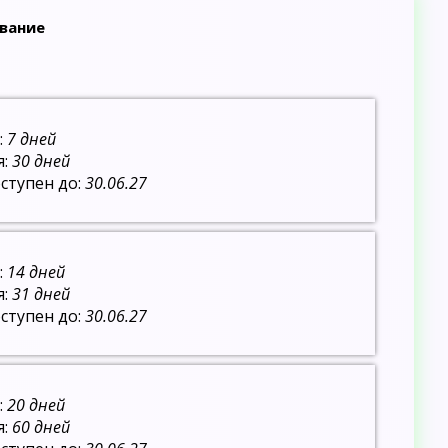
ование
:
7 дней
я:
30 дней
ступен до:
30.06.27
:
14 дней
я:
31 дней
ступен до:
30.06.27
:
20 дней
я:
60 дней