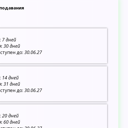
еподавания
:
7 дней
я:
30 дней
ступен до:
30.06.27
:
14 дней
я:
31 дней
ступен до:
30.06.27
:
20 дней
я:
60 дней