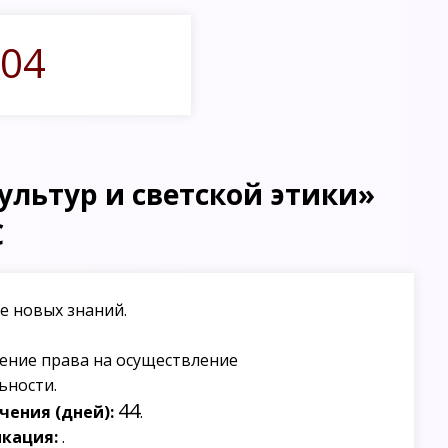
04
льтур и светской этики»
С
е новых знаний.
ение права на осуществление
ьности.
44
ения (дней):
.
кация:
.