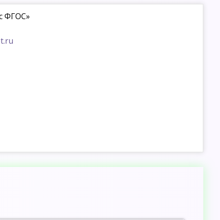
 с ФГОС»
t.ru