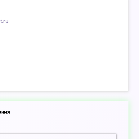
t.ru
ания