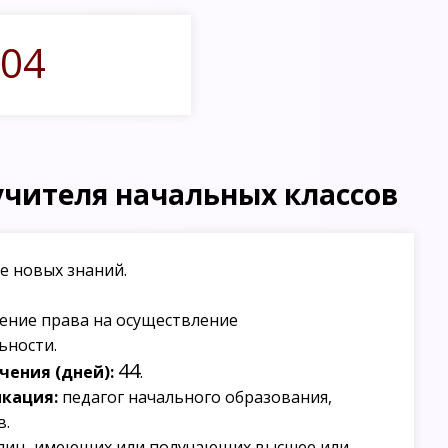
04
учителя начальных классов
е новых знаний.
ение права на осуществление
ьности.
44
ения (дней):
.
кация:
педагог начального образования,
в.
лиц, имеющих или получающих высшее или