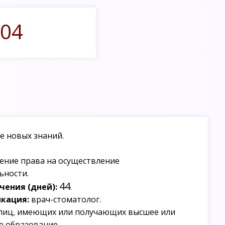
04
е новых знаний.
ение права на осуществление
ьности.
44
ения (дней):
.
кация:
врач-стоматолог.
лиц, имеющих или получающих высшее или
е образование.