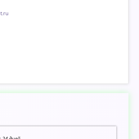
t.ru
:
24 дней