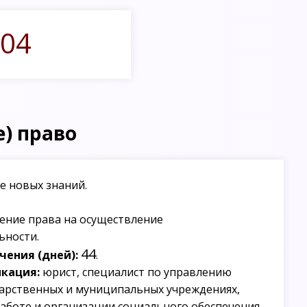
04
) право
е новых знаний.
ение права на осуществление
ьности.
44
ения (дней):
.
кация:
юрист, специалист по управлению
дарственных и муниципальных учреждениях,
аботе и организации социального обеспечения,