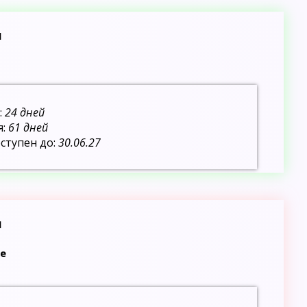
П
:
24 дней
я:
61 дней
ступен до:
30.06.27
П
е