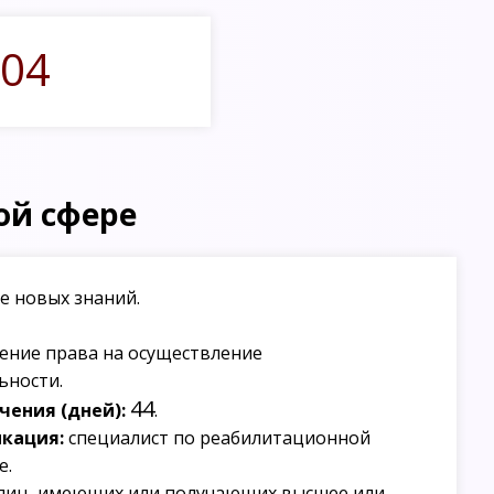
04
ой сфере
е новых знаний.
ение права на осуществление
ьности.
44
ения (дней):
.
кация:
специалист по реабилитационной
е.
лиц, имеющих или получающих высшее или