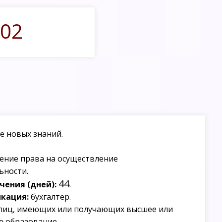
02
е новых знаний.
ение права на осуществление
ьности.
44
ения (дней):
.
кация:
бухгалтер.
лиц, имеющих или получающих высшее или
е образование.