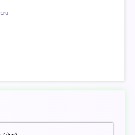
t.ru
:
7 дней